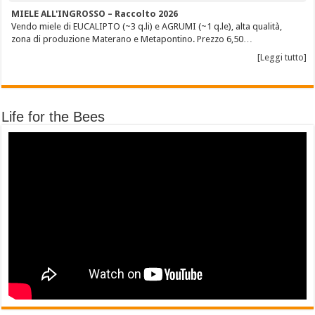
MIELE ALL'INGROSSO – Raccolto 2026
Vendo miele di EUCALIPTO (~3 q.li) e AGRUMI (~1 q.le), alta qualità,
zona di produzione Materano e Metapontino. Prezzo 6,50…
[Leggi tutto]
Life for the Bees