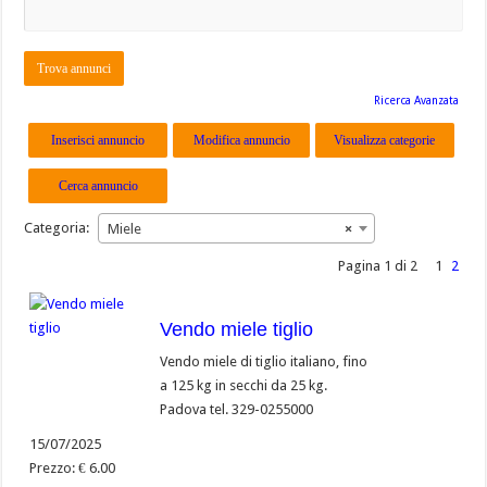
Cerca:
Ricerca Avanzata
Inserisci annuncio
Modifica annuncio
Visualizza categorie
Cerca annuncio
Categoria:
Miele
×
Pagina 1 di 2
1
2
Vendo miele tiglio
Vendo miele di tiglio italiano, fino
a 125 kg in secchi da 25 kg.
Padova tel. 329-0255000
15/07/2025
Prezzo: € 6.00