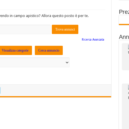
Prez
vendo in campo apistico? Allora questo posto è per te.
Ann
Ricerca Avanzata
Visualizza categorie
Cerca annuncio