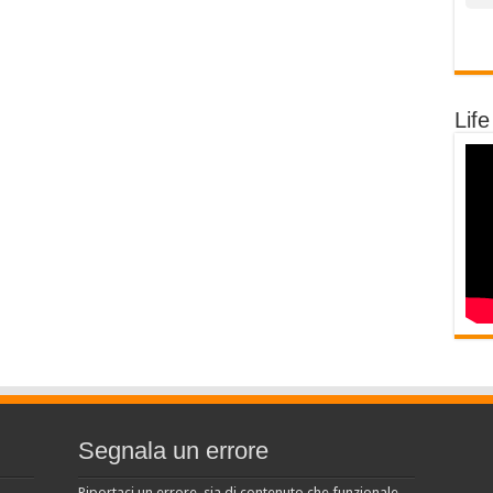
Life
Segnala un errore
Riportaci un errore, sia di contenuto che funzionale