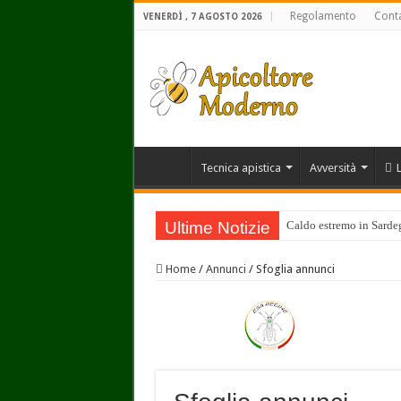
Regolamento
Conta
VENERDÌ , 7 AGOSTO 2026
Tecnica apistica
Avversità
Ultime Notizie
Caldo estremo in Sardegn
Home
/
Annunci
/
Sfoglia annunci