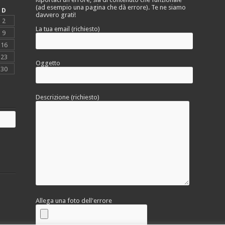
(ad esempio una pagina che dà errore). Te ne siamo
D
davvero grati!
2
La tua email (richiesto)
9
16
23
Oggetto
30
Descrizione (richiesto)
Allega una foto dell'errore