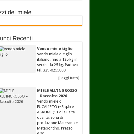
zi del miele
unci Recenti
Vendo miele tiglio
Vendo miele di tiglio
italiano, fino a 125 kg in
secchi da 25 kg. Padova
tel. 329-0255000
[Leggi tutto]
MIELE ALL'INGROSSO
– Raccolto 2026
Vendo miele di
EUCALIPTO (~3 q.li) e
AGRUMI (~1 q.le), alta
qualità, zona di
produzione Materano e
Metapontino. Prezzo
6,50…