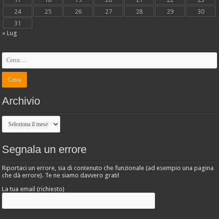
24
25
26
27
28
29
30
31
« Lug
Archivio
Archivio
Segnala un errore
Riportaci un errore, sia di contenuto che funzionale (ad esempio una pagina
che dà errore). Te ne siamo davvero grati!
La tua email (richiesto)