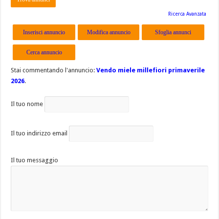
Ricerca Avanzata
Inserisci annuncio
Modifica annuncio
Sfoglia annunci
Cerca annuncio
Stai commentando l'annuncio:
Vendo miele millefiori primaverile
2026
.
Il tuo nome
Il tuo indirizzo email
Il tuo messaggio