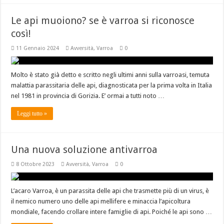
Le api muoiono? se è varroa si riconosce
così!
11 Gennaio 2024
Avversità
,
Varroa
0
Molto è stato già detto e scritto negli ultimi anni sulla varroasi, temuta
malattia parassitaria delle api, diagnosticata per la prima volta in Italia
nel 1981 in provincia di Gorizia. E’ ormai a tutti noto …
Leggi tutto »
Una nuova soluzione antivarroa
8 Ottobre 2023
Avversità
,
Varroa
0
L’acaro Varroa, è un parassita delle api che trasmette più di un virus, è
il nemico numero uno delle api mellifere e minaccia l’apicoltura
mondiale, facendo crollare intere famiglie di api. Poiché le api sono …