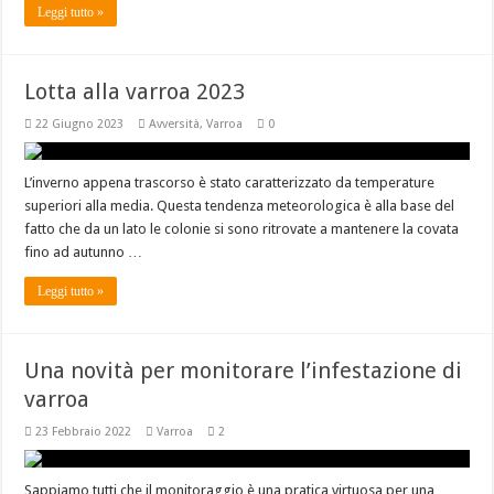
Leggi tutto »
Lotta alla varroa 2023
22 Giugno 2023
Avversità
,
Varroa
0
L’inverno appena trascorso è stato caratterizzato da temperature
superiori alla media. Questa tendenza meteorologica è alla base del
fatto che da un lato le colonie si sono ritrovate a mantenere la covata
fino ad autunno …
Leggi tutto »
Una novità per monitorare l’infestazione di
varroa
23 Febbraio 2022
Varroa
2
Sappiamo tutti che il monitoraggio è una pratica virtuosa per una