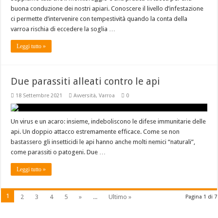
buona conduzione dei nostri apiari. Conoscere il livello d’infestazione
ci permette d’intervenire con tempestività quando la conta della
varroa rischia di eccedere la soglia …
Leggi tutto »
Due parassiti alleati contro le api
18 Settembre 2021
Avversità
,
Varroa
0
Un virus e un acaro: insieme, indeboliscono le difese immunitarie delle
api. Un doppio attacco estremamente efficace. Come se non
bastassero gli insetticidi le api hanno anche molti nemici “naturali”,
come parassiti o patogeni. Due …
Leggi tutto »
1
2
3
4
5
»
...
Ultimo »
Pagina 1 di 7