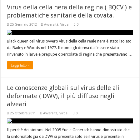
Virus della cella nera della regina ( BQCV ) e
problematiche sanitarie della covata.
25 Gennaio 2012
Avversità
,
Virosi
0
Black queen cell virus ovvero virus della cella reale nera è stato isolato
da Bailey e Woods nel 1977. Il nome gli deriva dall’essere stato
rinvenuto in larve e prepupe opercolate di regina che presentavano …
Leggi tutto »
Le conoscenze globali sul virus delle ali
deformate ( DWV), il più diffuso negli
alveari
25 Ottobre 2011
Avversità
,
Virosi
0
Il perchè dei sintomi. Nel 2005 Yue e Genersch hanno dimostrato che
la sintomatologia da DWV si presenta solo se il virus é presente in