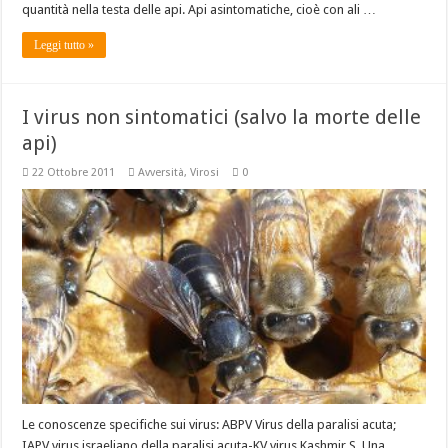
quantità nella testa delle api. Api asintomatiche, cioè con ali …
Leggi tutto »
I virus non sintomatici (salvo la morte delle
api)
22 Ottobre 2011
Avversità
,
Virosi
0
Le conoscenze specifiche sui virus: ABPV Virus della paralisi acuta;
IAPV virus israeliano della paralisi acuta-KV virus Kashmir S. Una