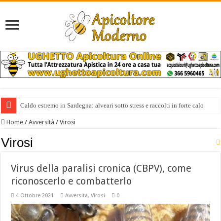
Caldo estremo in Sardegna: alveari sotto stress e raccolti in forte calo
Il miele italiano costa anche 10 volte di più di quello extra europeo
Home
/
Avversità
/
Virosi
Virosi
Virus della paralisi cronica (CBPV), come
riconoscerlo e combatterlo
4 Ottobre 2021
Avversità
,
Virosi
0