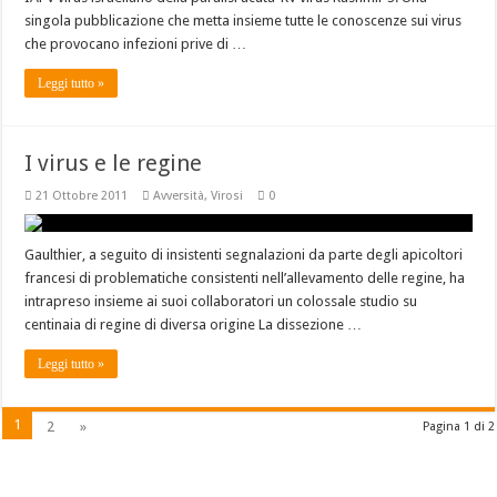
singola pubblicazione che metta insieme tutte le conoscenze sui virus
che provocano infezioni prive di …
Leggi tutto »
I virus e le regine
21 Ottobre 2011
Avversità
,
Virosi
0
Gaulthier, a seguito di insistenti segnalazioni da parte degli apicoltori
francesi di problematiche consistenti nell’allevamento delle regine, ha
intrapreso insieme ai suoi collaboratori un colossale studio su
centinaia di regine di diversa origine La dissezione …
Leggi tutto »
1
2
»
Pagina 1 di 2