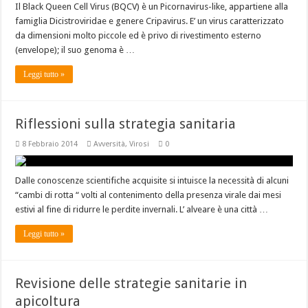
Il Black Queen Cell Virus (BQCV) è un Picornavirus-like, appartiene alla
famiglia Dicistroviridae e genere Cripavirus. E’ un virus caratterizzato
da dimensioni molto piccole ed è privo di rivestimento esterno
(envelope); il suo genoma è …
Leggi tutto »
Riflessioni sulla strategia sanitaria
8 Febbraio 2014
Avversità
,
Virosi
0
Dalle conoscenze scientifiche acquisite si intuisce la necessità di alcuni
“cambi di rotta “ volti al contenimento della presenza virale dai mesi
estivi al fine di ridurre le perdite invernali. L’ alveare è una città …
Leggi tutto »
Revisione delle strategie sanitarie in
apicoltura