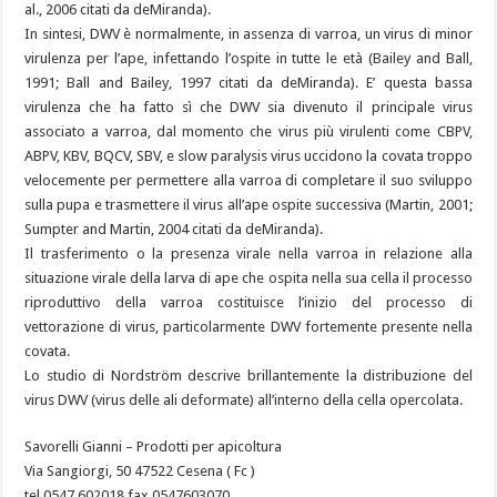
al., 2006 citati da deMiranda).
In sintesi, DWV è normalmente, in assenza di varroa, un virus di minor
virulenza per l’ape, infettando l’ospite in tutte le età (Bailey and Ball,
1991; Ball and Bailey, 1997 citati da deMiranda). E’ questa bassa
virulenza che ha fatto sì che DWV sia divenuto il principale virus
associato a varroa, dal momento che virus più virulenti come CBPV,
ABPV, KBV, BQCV, SBV, e slow paralysis virus uccidono la covata troppo
velocemente per permettere alla varroa di completare il suo sviluppo
sulla pupa e trasmettere il virus all’ape ospite successiva (Martin, 2001;
Sumpter and Martin, 2004 citati da deMiranda).
Il trasferimento o la presenza virale nella varroa in relazione alla
situazione virale della larva di ape che ospita nella sua cella il processo
riproduttivo della varroa costituisce l’inizio del processo di
vettorazione di virus, particolarmente DWV fortemente presente nella
covata.
Lo studio di Nordström descrive brillantemente la distribuzione del
virus DWV (virus delle ali deformate) all’interno della cella opercolata.
Savorelli Gianni – Prodotti per apicoltura
Via Sangiorgi, 50 47522 Cesena ( Fc )
tel 0547.602018 fax 0547603070