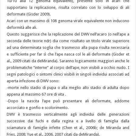
10/10 alla 12 genoma equivalenti), presente solo in acari che
supportano la replicazione, risulta correlato con lo sviluppo di ali
deformate (Gisder 2009).
Acari con un massimo di 108 genoma virale equivalente non inducono
deformità alle ali.
Questo suggerisce che la replicazione del DWV nell’acaro (o nell’ape a
seconda delle teorie ndr) dia come risultato un titolo virale superiore
ad una determinata soglia che trasmesso alla pupa risulta necessaria
e sufficiente per far sì che l’ape nasca col le ali deformate (Gisder et
al., 2009 citati da deMiranda). Saranno logicamente maggiori anche le
problematiche “interne” al corpo dell’ape, non visibili a occhio nudo. I
segni patologici o sintomi clinici visibili in singoli individui associati ad
aperta infezione di DWV sono:
-morte nello stadio di pupa o alla meglio allo stadio di adulta dopo
appena al massimo 67 ore di vita .
-Dopo la nascita l’ape può presentare ali deformate, addome
accorciato e gonfio e scolorimento.
DWV è trasmesso verticalmente agli individui delle generazioni
successive dai fuchi e dalla regina e a livello di famiglia dalla
sciamatura di famiglie infette (Chen et al., 2006b; de Miranda and
Fries, 2008; Yue et al., 2006, 2007 citati da deMiranda).