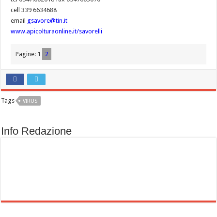
cell 339 6634688
email
gsavore@tin.it
www.apicolturaonline.it/savorelli
Pagine:
1
2
Tags
VIRUS
Info Redazione