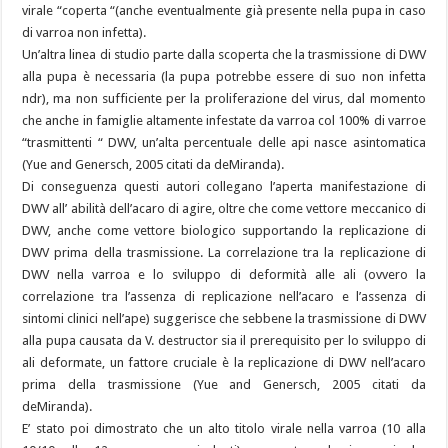
virale “coperta “(anche eventualmente già presente nella pupa in caso
di varroa non infetta).
Un’altra linea di studio parte dalla scoperta che la trasmissione di DWV
alla pupa è necessaria (la pupa potrebbe essere di suo non infetta
ndr), ma non sufficiente per la proliferazione del virus, dal momento
che anche in famiglie altamente infestate da varroa col 100% di varroe
“trasmittenti “ DWV, un’alta percentuale delle api nasce asintomatica
(Yue and Genersch, 2005 citati da deMiranda).
Di conseguenza questi autori collegano l’aperta manifestazione di
DWV all’ abilità dell’acaro di agire, oltre che come vettore meccanico di
DWV, anche come vettore biologico supportando la replicazione di
DWV prima della trasmissione. La correlazione tra la replicazione di
DWV nella varroa e lo sviluppo di deformità alle ali (ovvero la
correlazione tra l’assenza di replicazione nell’acaro e l’assenza di
sintomi clinici nell’ape) suggerisce che sebbene la trasmissione di DWV
alla pupa causata da V. destructor sia il prerequisito per lo sviluppo di
ali deformate, un fattore cruciale è la replicazione di DWV nell’acaro
prima della trasmissione (Yue and Genersch, 2005 citati da
deMiranda).
E’ stato poi dimostrato che un alto titolo virale nella varroa (10 alla