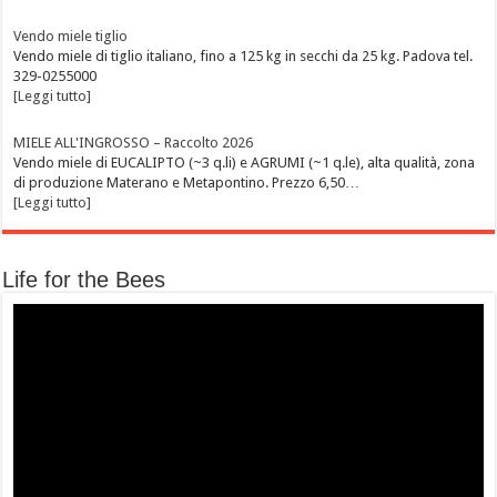
Vendo miele tiglio
Vendo miele di tiglio italiano, fino a 125 kg in secchi da 25 kg. Padova tel.
329-0255000
[Leggi tutto]
MIELE ALL'INGROSSO – Raccolto 2026
Vendo miele di EUCALIPTO (~3 q.li) e AGRUMI (~1 q.le), alta qualità, zona
di produzione Materano e Metapontino. Prezzo 6,50…
[Leggi tutto]
Life for the Bees