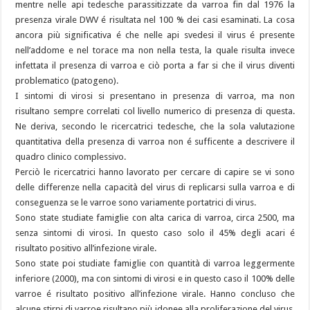
mentre nelle api tedesche parassitizzate da varroa fin dal 1976 la
presenza virale DWV é risultata nel 100 % dei casi esaminati. La cosa
ancora più significativa é che nelle api svedesi il virus é presente
nell’addome e nel torace ma non nella testa, la quale risulta invece
infettata il presenza di varroa e ciò porta a far si che il virus diventi
problematico (patogeno).
I sintomi di virosi si presentano in presenza di varroa, ma non
risultano sempre correlati col livello numerico di presenza di questa.
Ne deriva, secondo le ricercatrici tedesche, che la sola valutazione
quantitativa della presenza di varroa non é sufficente a descrivere il
quadro clinico complessivo.
Perciò le ricercatrici hanno lavorato per cercare di capire se vi sono
delle differenze nella capacità del virus di replicarsi sulla varroa e di
conseguenza se le varroe sono variamente portatrici di virus.
Sono state studiate famiglie con alta carica di varroa, circa 2500, ma
senza sintomi di virosi. In questo caso solo il 45% degli acari é
risultato positivo all’infezione virale.
Sono state poi studiate famiglie con quantità di varroa leggermente
inferiore (2000), ma con sintomi di virosi e in questo caso il 100% delle
varroe é risultato positivo all’infezione virale. Hanno concluso che
alcune stirpi di varroe risultano più idonee alla proliferazione del virus,