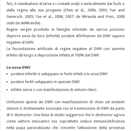
feci, il cannibalisno di larve e i contatti orali) e verticalmente dai fuchi e
dalla regina alla sua progenie (Chen et al., 2006, 2005; Yue and
Genersch, 2005; Yue et al., 2006, 2007; de Miranda and Fries, 2008
citati da deMiranda).
Regine vergini prodotte in famiglie infestate da varroa possono
deporre uova da fuco (infertili) positive all’infezione da DWV oppure
negative al DWV.
La fecondazione artificiale di regine negative al DWV con sperma
infetto dà luogo a deposizione infetta al 100% dal DWV.
Le uova DWV
positive infertili si sviluppano in fuchi infetti e le uova DWV
positive fertili sviluppano in operaie DWV
infette senza o con manifestazione di sintomi clinici.
L’infezione aperta da DWV con manifestazione di chiari ed evidenti
sintomi è strettamente associata con la trasmissione di DWV da parte
di V. destructor. Una linea di studio suggerisce che V. destructor agisca
come vettore meccanico ma soprattutto induca immunodeficienza
nella pupa parassitizzata che consente l’attivazione della presenza