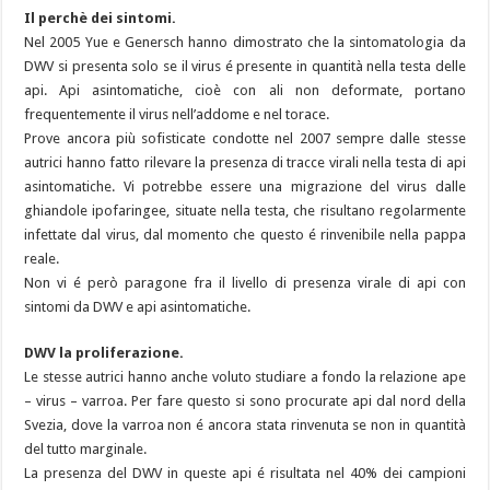
Marcare le regine: il momento giusto fa la differenza?
Il perchè dei sintomi.
Nel 2005 Yue e Genersch hanno dimostrato che la sintomatologia da
Piano di lotta alla varroa 2026
DWV si presenta solo se il virus é presente in quantità nella testa delle
api. Api asintomatiche, cioè con ali non deformate, portano
frequentemente il virus nell’addome e nel torace.
Prove ancora più sofisticate condotte nel 2007 sempre dalle stesse
autrici hanno fatto rilevare la presenza di tracce virali nella testa di api
asintomatiche. Vi potrebbe essere una migrazione del virus dalle
ghiandole ipofaringee, situate nella testa, che risultano regolarmente
infettate dal virus, dal momento che questo é rinvenibile nella pappa
reale.
Non vi é però paragone fra il livello di presenza virale di api con
sintomi da DWV e api asintomatiche.
DWV la proliferazione.
Le stesse autrici hanno anche voluto studiare a fondo la relazione ape
– virus – varroa. Per fare questo si sono procurate api dal nord della
Svezia, dove la varroa non é ancora stata rinvenuta se non in quantità
del tutto marginale.
La presenza del DWV in queste api é risultata nel 40% dei campioni