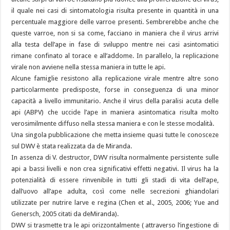
il quale nei casi di sintomatologia risulta presente in quantità in una
percentuale maggiore delle varroe presenti. Sembrerebbe anche che
queste varroe, non si sa come, facciano in maniera che il virus arrivi
alla testa dell’ape in fase di sviluppo mentre nei casi asintomatici
rimane confinato al torace e all’addome. In parallelo, la replicazione
virale non avviene nella stessa maniera in tutte le api.
Alcune famiglie resistono alla replicazione virale mentre altre sono
particolarmente predisposte, forse in conseguenza di una minor
capacità a livello immunitario. Anche il virus della paralisi acuta delle
api (ABPV) che uccide l’ape in maniera asintomatica risulta molto
verosimilmente diffuso nella stessa maniera e con le stesse modalità.
Una singola pubblicazione che metta insieme quasi tutte le conosceze
sul DWV è stata realizzata da de Miranda.
In assenza di V. destructor, DWV risulta normalmente persistente sulle
api a bassi livelli e non crea significativi effetti negativi. Il virus ha la
potenzialità di essere rinvenibile in tutti gli stadi di vita dell’ape,
dall’uovo all’ape adulta, così come nelle secrezioni ghiandolari
utilizzate per nutrire larve e regina (Chen et al., 2005, 2006; Yue and
Genersch, 2005 citati da deMiranda).
DWV si trasmette tra le api orizzontalmente ( attraverso l’ingestione di