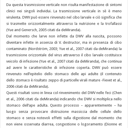
Da questa trasmissione verticale non risulta manifestazione di sintomi
clinici nei singoli individui. La trasmissione verticale in sè è meno
virulenta. DWV può essere rinvenuto nel cibo larvale e ciò significa che
si trasmette orizzontalmente attraverso la nutrizione e la trofallassi
(Yue and Genersch, 2005 citati da deMiranda).
Dal momento che larve non infette da DWV alla nascita, possono
diventare infette in assenza di V. destructor, ma in presenza di cibo
contaminato (Nordström, 2003; Yue et al., 2007 citati da deMiranda) la
trasmissione orizzontale del virus attraverso il cibo larvale costituisce
veicolo di infezione (Yue et al., 2007 citati da deMiranda), che continua
ad avere le caratteristiche di infezione coperta. DWV può essere
rinvenuto nell’epitelio dello stomaco delle api adulte (il contenuto
dello stomaco è risultato zeppo di particelle virali mature -Fievet et al.,
2006 citati da deMiranda).
Questi risultati sono in linea col rinvenimento del DWV nelle feci (Chen
et al., 2006 citati da deMiranda) indicando che DWV si moltiplica nello
stomaco dell’ape adulta. Questo processo – apparentemente – ha
luogo senza provocare distruzione massiccia delle cellule dello
stomaco e senza notevoli effetti sulla digestione dal momento che
non viene osservata diarrea, congestione o logoramento (Dionne et