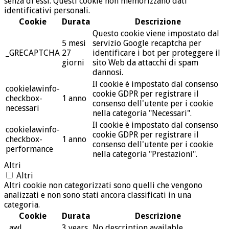
senza di essi. Questi cookie non memorizzano dati
identificativi personali.
Cookie
Durata
Descrizione
Questo cookie viene impostato dal
5 mesi
servizio Google recaptcha per
_GRECAPTCHA
27
identificare i bot per proteggere il
giorni
sito Web da attacchi di spam
dannosi.
Il cookie è impostato dal consenso
cookielawinfo-
cookie GDPR per registrare il
checkbox-
1 anno
consenso dell'utente per i cookie
necessari
nella categoria "Necessari".
Il cookie è impostato dal consenso
cookielawinfo-
cookie GDPR per registrare il
checkbox-
1 anno
consenso dell'utente per i cookie
performance
nella categoria "Prestazioni".
Altri
Altri
Altri cookie non categorizzati sono quelli che vengono
analizzati e non sono stati ancora classificati in una
categoria.
Cookie
Durata
Descrizione
_awl
3 years
No description available.