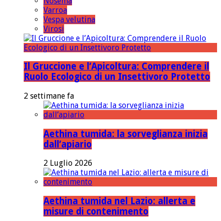
Nosema
Varroa
Vespa velutina
Virosi
Il Gruccione e l’Apicoltura: Comprendere il
Ruolo Ecologico di un Insettivoro Protetto
2 settimane fa
Aethina tumida: la sorveglianza inizia
dall’apiario
2 Luglio 2026
Aethina tumida nel Lazio: allerta e
misure di contenimento