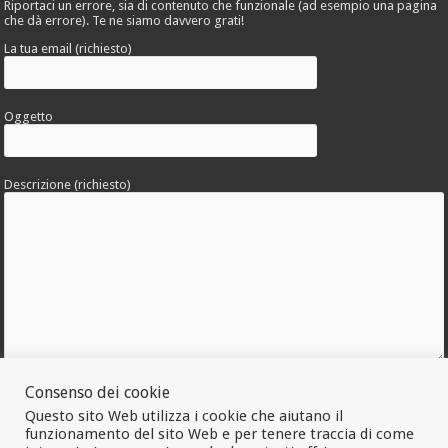
Riportaci un errore, sia di contenuto che funzionale (ad esempio una pagina
che dà errore). Te ne siamo davvero grati!
La tua email (richiesto)
Oggetto
Descrizione (richiesto)
Consenso dei cookie
Allega una foto dell'errore
Questo sito Web utilizza i cookie che aiutano il
funzionamento del sito Web e per tenere traccia di come