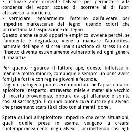
• inclinare anteriormente l’alveare per permettere alla
condensa del vapor acqueo di scorrere al di fuori
attraverso la porticina,
• verniciare regolarmente l’esterno dell’alveare per
impedire marcescenze del legno, usando colori che
permettano la traspirazione del legno.
Questo, anche se può apparire empirico, avviene perché, se
l’ambiente è degradato, viene a mancare l’autodifesa
naturale dell’ape e si crea una situazione di stress in cui
l’insetto diventa estremamente vulnerabile ad ogni genere
di malattia.
Per quanto riguarda il fattore ape, questo influisce in
maniera molto minore, comunque è sempre un bene avere
famiglie forti e con regine giovani e feconde.
L’agente patogeno può essere importato nell’apiario da un
apicoltore inesperto, attraverso miele e materiale vecchio
di incerta provenienza, oppure da api affamate e spinte
così al saccheggio. È quindi buona cura nutrire gli alveari
che presentano scarsità di cibo con alimenti idonei.
Spetta quindi all’apicoltore impedire che certe situazioni,
quali quelle prese in esame, vengano a crearsi
contemporaneamente negli alveari, permettendo così agli