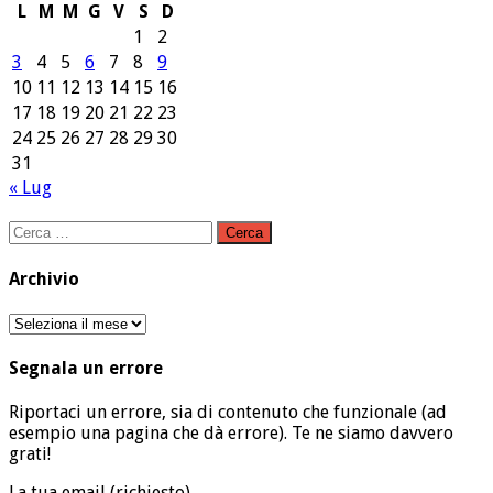
L
M
M
G
V
S
D
1
2
3
4
5
6
7
8
9
10
11
12
13
14
15
16
17
18
19
20
21
22
23
24
25
26
27
28
29
30
31
« Lug
Ricerca
per:
Archivio
Archivio
Segnala un errore
Riportaci un errore, sia di contenuto che funzionale (ad
esempio una pagina che dà errore). Te ne siamo davvero
grati!
La tua email (richiesto)