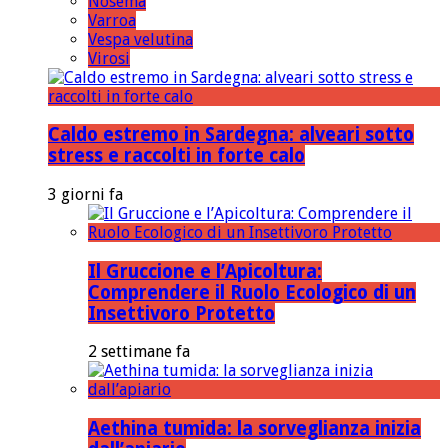
Nosema
Varroa
Vespa velutina
Virosi
Caldo estremo in Sardegna: alveari sotto
stress e raccolti in forte calo
3 giorni fa
Il Gruccione e l’Apicoltura:
Comprendere il Ruolo Ecologico di un
Insettivoro Protetto
2 settimane fa
Aethina tumida: la sorveglianza inizia