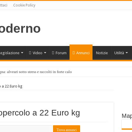
ttaci
Cookie Policy
Legislazione
Video
Forum
Annunci
Notizie
Utilità
a: alveari sotto stress e raccolti in forte calo
 a 22 Euro kg
opercolo a 22 Euro kg
Map