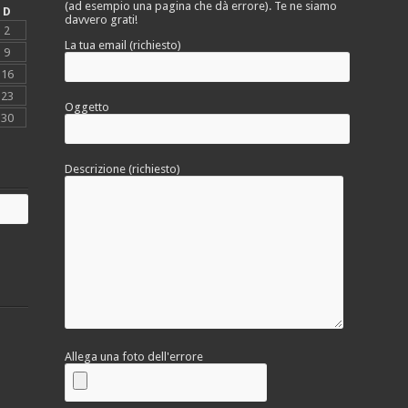
(ad esempio una pagina che dà errore). Te ne siamo
D
davvero grati!
2
La tua email (richiesto)
9
16
23
Oggetto
30
Descrizione (richiesto)
Allega una foto dell'errore