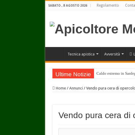
Regolamento
Conta
SABATO , 8 AGOSTO 2026
Tecnica apistica
Avversità
Ultime Notizie
Caldo estremo in Sardegn
Home
/
Annunci
/
Vendo pura cera di opercolo
Vendo pura cera di 
Cerca: