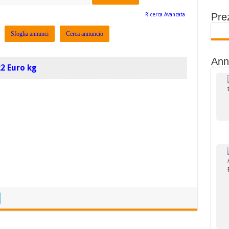
Prez
Ricerca Avanzata
Sfoglia annunci
Cerca annuncio
Ann
22 Euro kg