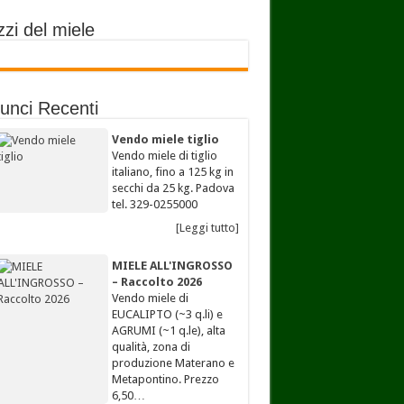
zi del miele
unci Recenti
Vendo miele tiglio
Vendo miele di tiglio
italiano, fino a 125 kg in
secchi da 25 kg. Padova
tel. 329-0255000
[Leggi tutto]
MIELE ALL'INGROSSO
– Raccolto 2026
Vendo miele di
EUCALIPTO (~3 q.li) e
AGRUMI (~1 q.le), alta
qualità, zona di
produzione Materano e
Metapontino. Prezzo
6,50…