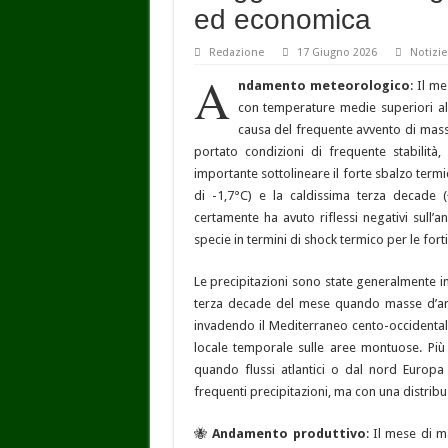
ed economica
L’Unione Europea approv
Redazione
17 Giugno 2026
Notizie
Marcare le regine: il mo
A
ndamento meteorologico
: Il m
Piano di lotta alla varr
con temperature medie superiori al
causa del frequente avvento di mass
portato condizioni di frequente stabilità
importante sottolineare il forte sbalzo ter
di -1,7°C) e la caldissima terza decade 
certamente ha avuto riflessi negativi sull
specie in termini di shock termico per le fort
Le precipitazioni sono state generalmente i
terza decade del mese quando masse d’aria
invadendo il Mediterraneo cento-occidental
locale temporale sulle aree montuose. Più
quando flussi atlantici o dal nord Europa
frequenti precipitazioni, ma con una distri
🐝
Andamento produttivo
: Il mese di 