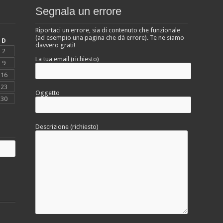
Segnala un errore
Riportaci un errore, sia di contenuto che funzionale
(ad esempio una pagina che dà errore). Te ne siamo
D
davvero grati!
2
La tua email (richiesto)
9
16
23
Oggetto
30
Descrizione (richiesto)