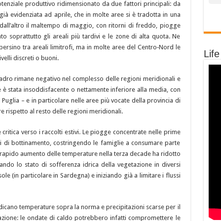
tenziale produttivo ridimensionato da due fattori principali: da
, già evidenziata ad aprile, che in molte aree si è tradotta in una
 dall’altro il maltempo di maggio, con ritorni di freddo, piogge
o soprattutto gli areali più tardivi e le zone di alta quota. Ne
ersino tra areali limitrofi, ma in molte aree del Centro‑Nord le
Life
lli discreti o buoni.
quadro rimane negativo nel complesso delle regioni meridionali e
e è stata insoddisfacente o nettamente inferiore alla media, con
n Puglia – e in particolare nelle aree più vocate della provincia di
rispetto al resto delle regioni meridionali.
ritica verso i raccolti estivi. Le piogge concentrate nelle prime
li di bottinamento, costringendo le famiglie a consumare parte
l rapido aumento delle temperature nella terza decade ha ridotto
ando lo stato di sofferenza idrica della vegetazione in diversi
sole (in particolare in Sardegna) e iniziando già a limitare i flussi
indicano temperature sopra la norma e precipitazioni scarse per il
ione: le ondate di caldo potrebbero infatti compromettere le