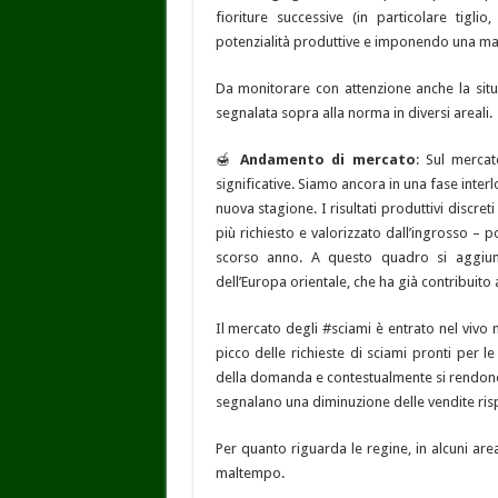
fioriture successive (in particolare tigl
potenzialità produttive e imponendo una mag
Da monitorare con attenzione anche la situa
segnalata sopra alla norma in diversi areali.
🍯
Andamento di mercato
: Sul mercat
significative. Siamo ancora in una fase interl
nuova stagione. I risultati produttivi discre
più richiesto e valorizzato dall’ingrosso –
scorso anno. A questo quadro si aggiun
dell’Europa orientale, che ha già contribuito 
Il mercato degli #sciami è entrato nel vivo
picco delle richieste di sciami pronti per le 
della domanda e contestualmente si rendono d
segnalano una diminuzione delle vendite ris
Per quanto riguarda le regine, in alcuni are
maltempo.