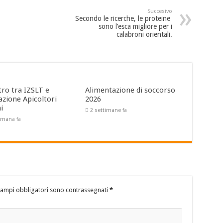
Succesivo
Secondo le ricerche, le proteine ​​
sono l’esca migliore per i
calabroni orientali.
tro tra IZSLT e
Alimentazione di soccorso
azione Apicoltori
2026
ni
2 settimane fa
timana fa
campi obbligatori sono contrassegnati
*