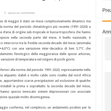
a Pep’Up, l’integratore di molibdeno per le api.
Prez
Lascia un commento
mento giusto fa la differenza?
ese di maggio è stato un mese complessivamente dinamico ma
oa 2026
la norma del periodo climatologico più recente (1991-2020) a
Ann
e d’aria di origine sub-tropicale in bassa troposfera che hanno
, specie nella seconda parte del mese. A livello nazionale, è
mico intercorso tra la fredda seconda decade del mese (anomalia
(+4,0°C) con una variazione inter-decadica di ben 5,7°C che
’andamento fenologico della maggioranza delle specie arboree,
i variazioni di temperatura nel volgere di pochi giorni.
nferiori alla norma del periodo 1991-2020, espressamente nella
 alquanto stabili e molto calde sono risalite dal nord Africa
e, apportandovi scarse precipitazioni ad esclusione di qualche
 instabili la prima e soprattutto la seconda decade del mese,
 hanno spesso innescato sistemi depressionari con associate
buzione spaziale molto disomogenea.
maggio conferma, nel complesso, un andamento positivo per la