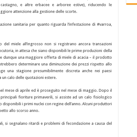
io, castagno, e altre erbacee e arboree estive), riducendo le
giore attenzione alla gestione delle scorte.
zione sanitaria per quanto riguarda l’infestazione di #varroa,
o del miele all’ingrosso non si registrano ancora transazioni
ocutoria, in attesa che siano disponibili le prime produzioni della
ti e dunque una maggiore offerta di miele di acacia – il prodotto
 potrebbero determinare una diminuzione dei prezzi rispetto allo
ge una stagione presumibilmente discreta anche nei paesi
a un calo delle quotazioni estere.
 nel mese di aprile ed è proseguito nel mese di maggio. Dopo il
principali fioriture primaverili, si assiste ad un calo fisiologico
isponibili i primi nuclei con regine dell’anno. Alcuni produttori
petto allo scorso anno.
ali, si segnalano ritardi e problemi di fecondazione a causa del