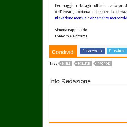
Per maggiori dettagli sull’andamento produ
dell’alveare, continua a leggere la rilev
Rilevazione mensile
e
Andamento meteorolo
Simona Pappalardo
Fonte: mieleinforma
Facebook
Twitter
Condividi
Tags
MIELE
POLLINE
PROPOLI
Info Redazione