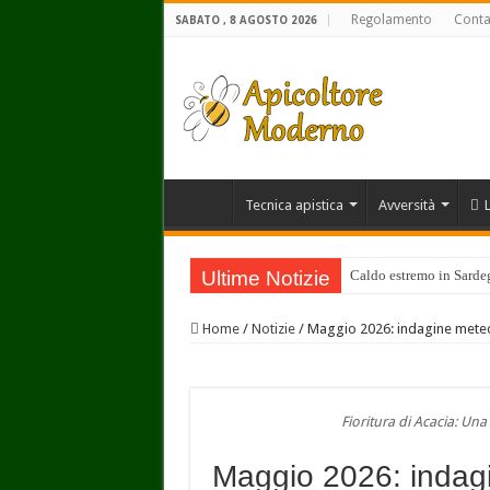
Regolamento
Conta
SABATO , 8 AGOSTO 2026
Tecnica apistica
Avversità
Ultime Notizie
Caldo estremo in Sardegn
Il miele italiano costa 
Home
/
Notizie
/
Maggio 2026: indagine meteo
Incontro tra IZSLT e Fed
Lavori in Apicoltura ne
Alimentazione di socco
Fioritura di Acacia: Una
Il Gruccione e l’Apicol
Maggio 2026: indagi
Anche una siccità moder