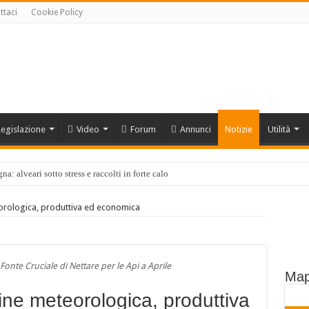
ttaci
Cookie Policy
Legislazione
Video
Forum
Annunci
Notizie
Utilità
a: alveari sotto stress e raccolti in forte calo
anche 10 volte di più di quello extra europeo
rologica, produttiva ed economica
erazione Apicoltori Italiani
l Mese di Agosto
rso 2026
 Fonte Cruciale di Nettare per le Api a Aprile
Map
tura: Comprendere il Ruolo Ecologico di un Insettivoro Protetto
ne meteorologica, produttiva
ata è dannosa per le api