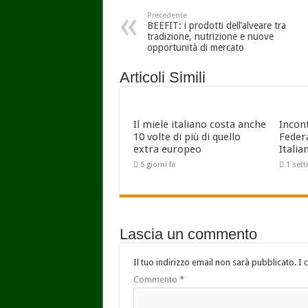
Precedente
BEEFIT: i prodotti dell’alveare tra
tradizione, nutrizione e nuove
opportunità di mercato
Articoli Simili
Il miele italiano costa anche
Incon
10 volte di più di quello
Feder
extra europeo
Italia
5 giorni fa
1 set
Lascia un commento
Il tuo indirizzo email non sarà pubblicato.
I 
Commento
*