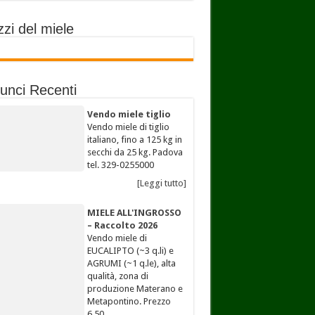
zi del miele
unci Recenti
Vendo miele tiglio
Vendo miele di tiglio
italiano, fino a 125 kg in
secchi da 25 kg. Padova
tel. 329-0255000
[Leggi tutto]
MIELE ALL'INGROSSO
– Raccolto 2026
Vendo miele di
EUCALIPTO (~3 q.li) e
AGRUMI (~1 q.le), alta
qualità, zona di
produzione Materano e
Metapontino. Prezzo
6,50…