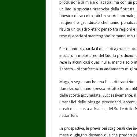
produzione di miele di acacia, ma con un po
un lato la spiccata precocità della fioritura
finestra di raccolto più breve del normale;
frequenti e grandinate che hanno penalizzat
risulta un quadro eterogeneo tra regioni e p
rese di acacia si mantengono comunque su live
Per quanto riguarda il miele di agrumi, il 
insulari: in molte aree del Sud la produzion
rese in alcuni casi quasi nulle, mentre solo i
Taranto – si conferma un andamento migliore 
Maggio segna anche una fase di transizione c
due decadi hanno spesso ridotto le ore uti
delle scorte accumulate. Successivamente, i
i benefici delle piogge precedenti, accentu
areali della costa adriatica, del Sud e delle I
nettariferi.
In prospettiva, le previsioni stagionali che 
mese di giugno destano qualche preoccupaz