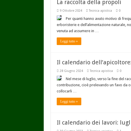
La raccolta della propoli
9 Ottobre 2024
Tecnica apistica
0
Per quanti hanno avuto motivo di frequ
erboristerie e dell’alimentazione naturale, non
venuta ad assumere in …
Leggi tutto »
Il calendario dell’apicoltore
28 Giugno 2024
Tecnica apistica
0
Nel mese di luglio, verso la fine del ra
contribuzione, cioè prelevando un favo da ogn
collocarli …
Leggi tutto »
Il calendario dei lavori: lugl