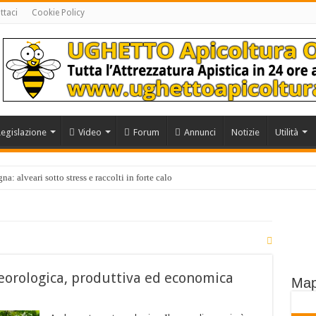
ttaci
Cookie Policy
Legislazione
Video
Forum
Annunci
Notizie
Utilità
a: alveari sotto stress e raccolti in forte calo
orologica, produttiva ed economica
Map