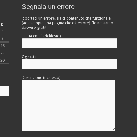
Segnala un errore
Riportaci un errore, sia di contenuto che funzionale
(ad esempio una pagina che dà errore). Te ne siamo
D
davvero grati!
2
La tua email (richiesto)
9
16
23
Oggetto
30
Descrizione (richiesto)