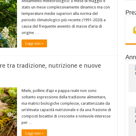
Andamento meteorologico: Il mese di maggio è
stato un mese complessivamente dinamico ma con
Prez
temperature medie superiori alla norma del
periodo climatologico più recente (1991-2020) a
causa del frequente avvento di masse d’aria di
origine …
Leggi tutto »
Ann
are tra tradizione, nutrizione e nuove
Miele, polline d’api e pappa reale non sono
soltanto espressione della tradizione alimentare,
ma matrici biologiche complesse, caratterizzate da
un’elevata capacità nutrizionale e da una frazione di
composti bioattivi di crescente e notevole interesse
per …
Leggi tutto »