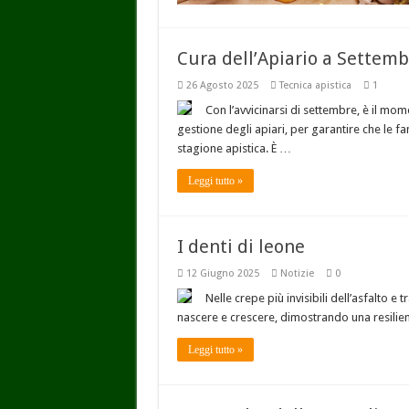
Cura dell’Apiario a Settem
26 Agosto 2025
Tecnica apistica
1
Con l’avvicinarsi di settembre, è il mom
gestione degli apiari, per garantire che le f
stagione apistica. È …
Leggi tutto »
I denti di leone
12 Giugno 2025
Notizie
0
Nelle crepe più invisibili dell’asfalto e
nascere e crescere, dimostrando una resilien
Leggi tutto »