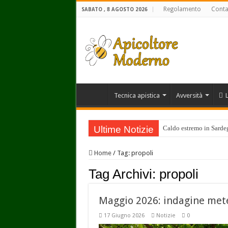
Regolamento
Conta
SABATO , 8 AGOSTO 2026
Tecnica apistica
Avversità
Ultime Notizie
Caldo estremo in Sardegn
Home
/
Tag:
propoli
Tag Archivi:
propoli
Maggio 2026: indagine mete
17 Giugno 2026
Notizie
0