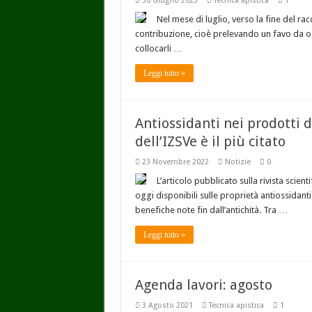
30 Giugno 2023
Tecnica apistica
1
Nel mese di luglio, verso la fine del ra
contribuzione, cioè prelevando un favo da ogn
collocarli …
Leggi tutto »
Antiossidanti nei prodotti d
dell’IZSVe è il più citato
23 Novembre 2022
Notizie
0
L’articolo pubblicato sulla rivista scien
oggi disponibili sulle proprietà antiossidanti 
benefiche note fin dall’antichità. Tra …
Leggi tutto »
Agenda lavori: agosto
3 Agosto 2021
Tecnica apistica
1