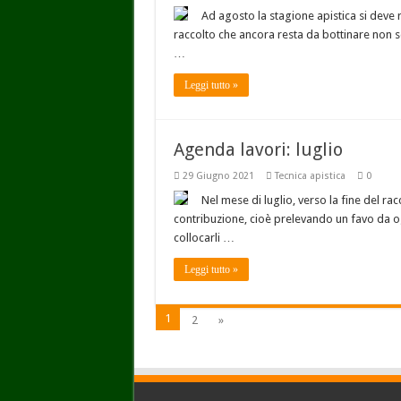
Ad agosto la stagione apistica si deve r
raccolto che ancora resta da bottinare non s
…
Leggi tutto »
Agenda lavori: luglio
29 Giugno 2021
Tecnica apistica
0
Nel mese di luglio, verso la fine del ra
contribuzione, cioè prelevando un favo da ogn
collocarli …
Leggi tutto »
1
2
»