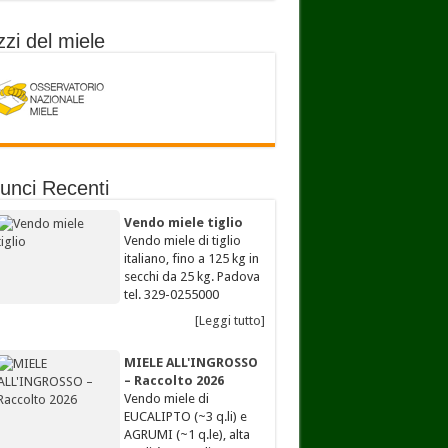
zi del miele
unci Recenti
Vendo miele tiglio
Vendo miele di tiglio
italiano, fino a 125 kg in
secchi da 25 kg. Padova
tel. 329-0255000
[Leggi tutto]
MIELE ALL'INGROSSO
– Raccolto 2026
Vendo miele di
EUCALIPTO (~3 q.li) e
AGRUMI (~1 q.le), alta