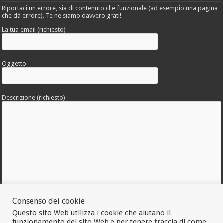
Riportaci un errore, sia di contenuto che funzionale (ad esempio una pagina
che dà errore). Te ne siamo davvero grati!
La tua email (richiesto)
Oggetto
Descrizione (richiesto)
Consenso dei cookie
Allega una foto dell'errore
Questo sito Web utilizza i cookie che aiutano il
funzionamento del sito Web e per tenere traccia di come