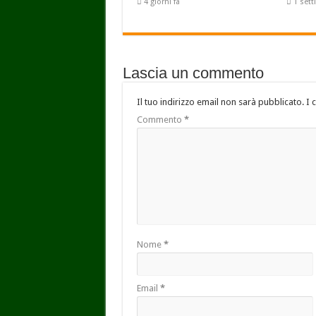
4 giorni fa
1 set
Lascia un commento
Il tuo indirizzo email non sarà pubblicato.
I 
Commento
*
Nome
*
Email
*