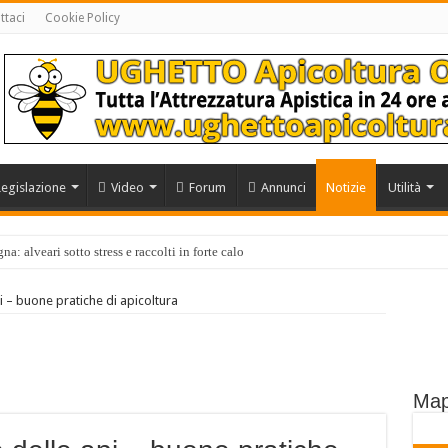
ttaci
Cookie Policy
Legislazione
Video
Forum
Annunci
Notizie
Utilità
a: alveari sotto stress e raccolti in forte calo
pi – buone pratiche di apicoltura
Map