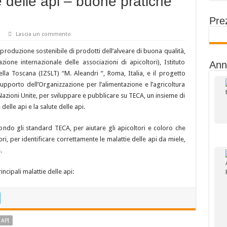
e delle api – buone pratiche
Prez
Lascia un commento
a produzione sostenibile di prodotti dell’alveare di buona qualità,
ne internazionale delle associazioni di apicoltori), Istituto
Ann
ella Toscana (IZSLT) “M.
Aleandri “, Roma, Italia, e il progetto
supporto dell’Organizzazione per l’alimentazione e l’agricoltura
e Nazioni Unite, per sviluppare e pubblicare su TECA, un insieme di
 delle api e la salute delle api.
ndo gli standard TECA, per aiutare gli apicoltori e coloro che
ori, per identificare correttamente le malattie delle api da miele,
.
rincipali malattie delle api:
 API