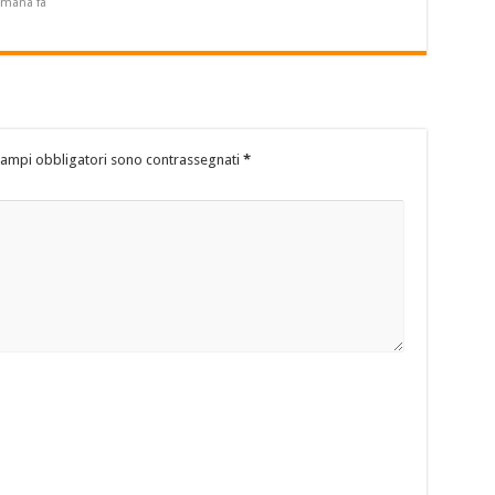
timana fa
campi obbligatori sono contrassegnati
*