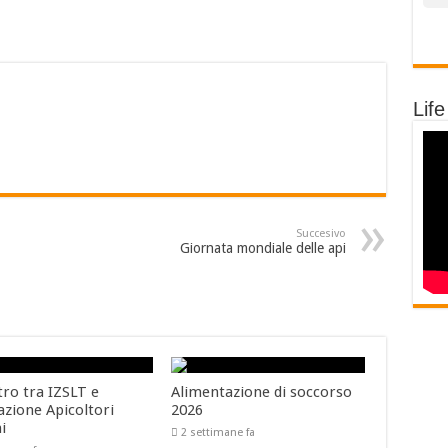
Life
Succesivo
Giornata mondiale delle api
tro tra IZSLT e
Alimentazione di soccorso
azione Apicoltori
2026
ni
2 settimane fa