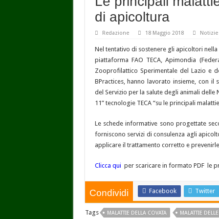
Le principali malatti
di apicoltura
Redazione
18 Maggio 2018
Notizie
Nel tentativo di sostenere gli apicoltori nell
piattaforma FAO TECA, Apimondia (Federazio
Zooprofilattico Sperimentale del Lazio e d
BPractices, hanno lavorato insieme, con il 
del Servizio per la salute degli animali dell
11” tecnologie TECA “su
le principali malattie
Le schede informative sono progettate seco
forniscono servizi di consulenza agli apicolt
applicare il trattamento corretto e prevenirle
Clicca qui
per scaricare in formato PDF le p
Facebook
Twitter
Condividi
Tags
MALATTIE DELLA COVATA
MALATTIE DELLE