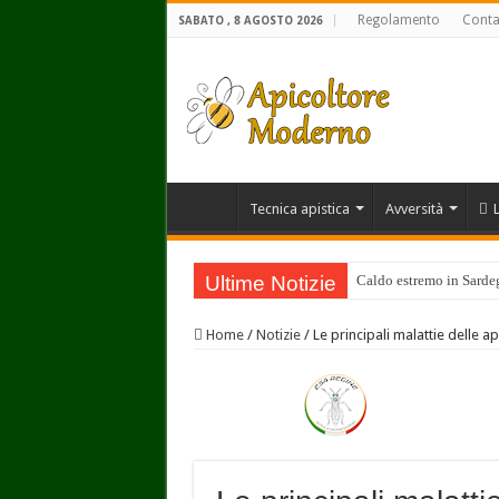
Regolamento
Conta
SABATO , 8 AGOSTO 2026
Tecnica apistica
Avversità
Ultime Notizie
Caldo estremo in Sardegn
Home
/
Notizie
/
Le principali malattie delle a