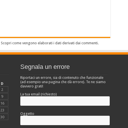
.
Scopri come vengono elaborati i dati derivati dai commenti
.
Segnala un errore
Riportaci un errore, sia di contenuto che funzionale
(ad esempio una pagina che dà errore). Te ne siamo
D
davvero grati!
2
La tua email (richiesto)
9
16
23
Oggetto
30