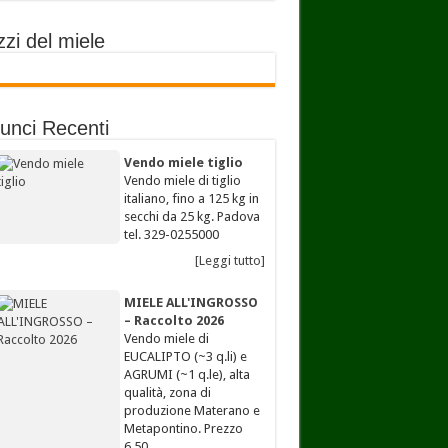
zi del miele
unci Recenti
Vendo miele tiglio
Vendo miele di tiglio
italiano, fino a 125 kg in
secchi da 25 kg. Padova
tel. 329-0255000
[Leggi tutto]
MIELE ALL'INGROSSO
– Raccolto 2026
Vendo miele di
EUCALIPTO (~3 q.li) e
AGRUMI (~1 q.le), alta
qualità, zona di
produzione Materano e
Metapontino. Prezzo
6,50…