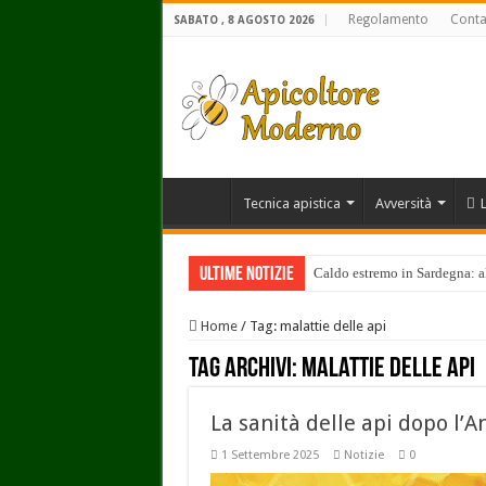
Regolamento
Conta
SABATO , 8 AGOSTO 2026
Tecnica apistica
Avversità
Ultime Notizie
Caldo estremo in Sardegna: alv
Home
/
Tag:
malattie delle api
Tag Archivi:
malattie delle api
La sanità delle api dopo l’
1 Settembre 2025
Notizie
0