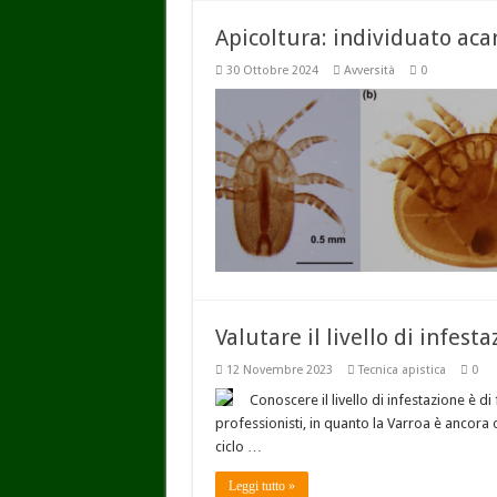
Apicoltura: individuato aca
30 Ottobre 2024
Avversità
0
Valutare il livello di infest
12 Novembre 2023
Tecnica apistica
0
Conoscere il livello di infestazione è d
professionisti, in quanto la Varroa è ancora o
ciclo …
Leggi tutto »