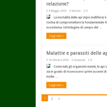
relazione?
9 Maggio 2018
Notizie
0
La mortalità delle api (Apis mellifera)
rischia di compromettere la fondamentale funz
ecosistema. Un’indagine di campo del …
Leggi tutto »
Malattie e parassiti delle a
16 Ottobre 2010
Avversità
0
Come tutti gli organismi viventi, le api 
sia in grado di riconoscere i primi accenni di
molte …
Leggi tutto »
1
2
»