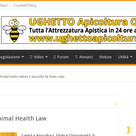
ttaci
Cookie Policy
Legislazione
Video
Forum
Annunci
Notizie
Utilità
eari sotto stress e raccolti in forte calo
Animal Health Law
Sanità e Apicoltura. Sfide e Opportunità. Il