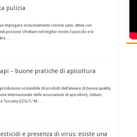
ca pulizia
deve impiegare esclusivamente colonie sane, attive con
imili possono sfruttare nel miglior modo il pascolo e le
oltre …
 api – buone pratiche di apicoltura
a produzione sostenibile di prodotti dell’alveare di buona qualità,
 internazionale delle associazioni di apicoltori), Istituto
lla Toscana (IZSLT) “M. …
esticidi e presenza di virus: esiste una