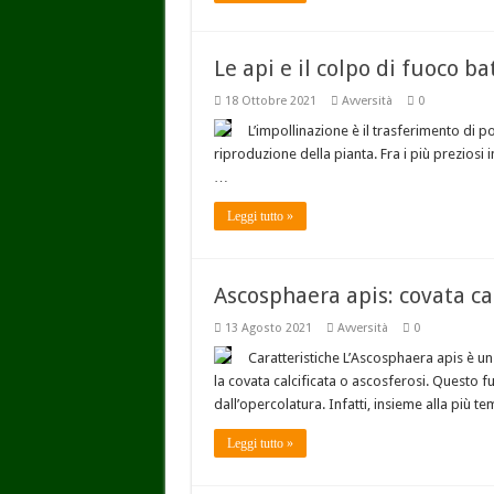
Le api e il colpo di fuoco ba
18 Ottobre 2021
Avversità
0
L’impollinazione è il trasferimento di po
riproduzione della pianta. Fra i più preziosi i
…
Leggi tutto »
Ascosphaera apis: covata cal
13 Agosto 2021
Avversità
0
Caratteristiche L’Ascosphaera apis è un
la covata calcificata o ascosferosi. Questo 
dall’opercolatura. Infatti, insieme alla più t
Leggi tutto »