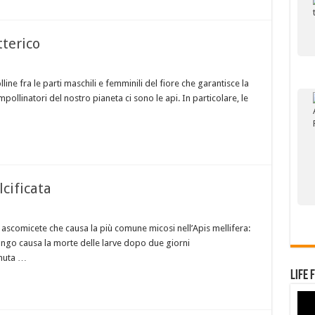
tterico
lline fra le parti maschili e femminili del fiore che garantisce la
mpollinatori del nostro pianeta ci sono le api. In particolare, le
cificata
 ascomicete che causa la più comune micosi nell’Apis mellifera:
fungo causa la morte delle larve dopo due giorni
emuta …
Life 