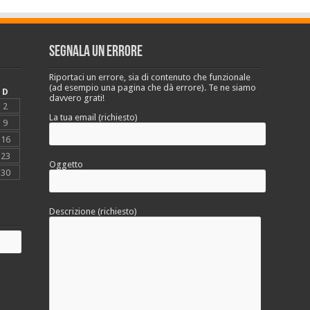
Segnala un errore
Riportaci un errore, sia di contenuto che funzionale
(ad esempio una pagina che dà errore). Te ne siamo
D
davvero grati!
2
La tua email (richiesto)
9
16
23
Oggetto
30
Descrizione (richiesto)