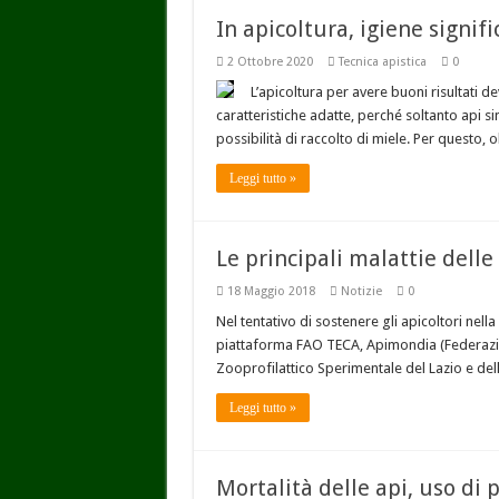
In apicoltura, igiene signifi
2 Ottobre 2020
Tecnica apistica
0
L’apicoltura per avere buoni risultati 
caratteristiche adatte, perché soltanto api s
possibilità di raccolto di miele. Per questo, 
Leggi tutto »
Le principali malattie delle
18 Maggio 2018
Notizie
0
Nel tentativo di sostenere gli apicoltori nell
piattaforma FAO TECA, Apimondia (Federazione
Zooprofilattico Sperimentale del Lazio e de
Leggi tutto »
Mortalità delle api, uso di p