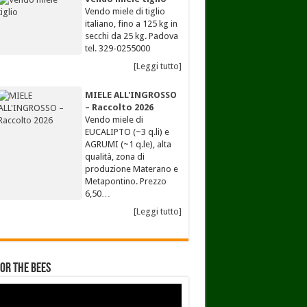
Vendo miele di tiglio
italiano, fino a 125 kg in
secchi da 25 kg. Padova
tel. 329-0255000
[Leggi tutto]
MIELE ALL'INGROSSO
– Raccolto 2026
Vendo miele di
EUCALIPTO (~3 q.li) e
AGRUMI (~1 q.le), alta
qualità, zona di
produzione Materano e
Metapontino. Prezzo
6,50…
[Leggi tutto]
for the Bees