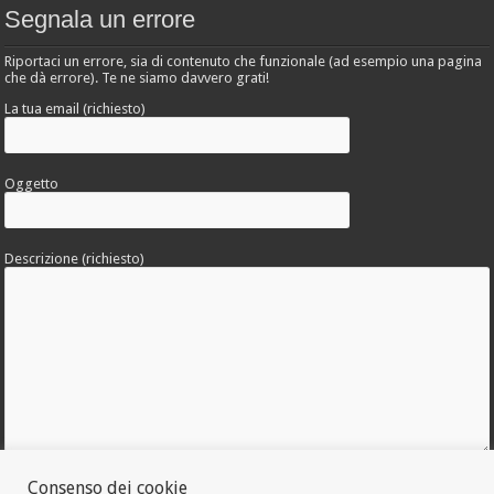
Segnala un errore
Riportaci un errore, sia di contenuto che funzionale (ad esempio una pagina
che dà errore). Te ne siamo davvero grati!
La tua email (richiesto)
Oggetto
Descrizione (richiesto)
Allega una foto dell'errore
Consenso dei cookie