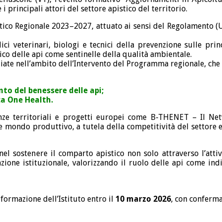
i principali attori del settore apistico del territorio.
istico Regionale 2023–2027, attuato ai sensi del Regolamento (
dici veterinari, biologi e tecnici della prevenzione sulle pri
gico delle api come sentinelle della qualità ambientale.
nanziate nell’ambito dell’Intervento del Programma regionale, 
nto del benessere delle api;
ca One Health.
rienze territoriali e progetti europei come B-THENET – Il Net
ici e mondo produttivo, a tutela della competitività del settor
el sostenere il comparto apistico non solo attraverso l’attiv
zione istituzionale, valorizzando il ruolo delle api come ind
 formazione dell’Istituto entro il
10 marzo 2026
, con conferma