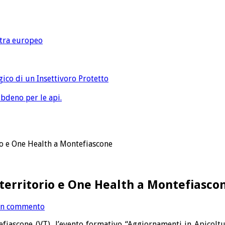
extra europeo
gico di un Insettivoro Protetto
bdeno per le api.
io e One Health a Montefiascone
 territorio e One Health a Montefiasco
un commento
fiascone (VT), l’evento formativo “Aggiornamenti in Apicoltu