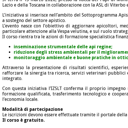
Lazio e della Toscana in collaborazione con la ASL di Viterbo e 
L’iniziativa si inserisce nell’ambito del Sottoprogramma Ap
a sostegno del settore apistico.
L’evento nasce con l’obiettivo di aggiornare apicoltori, me
particolare attenzione alla Vespa velutina, e sul ruolo strate
Il corso rientra tra le azioni di formazione specialistica fi
inseminazione strumentale delle api regine;
riduzione degli stress ambientali per il migliorame
monitoraggio ambientale e buone pratiche in otti
Attraverso la presentazione di risultati scientifici, espe
rafforzare la sinergia tra ricerca, servizi veterinari pubbl
integrato.
Con questa iniziativa l’IZSLT conferma il proprio impegno n
formazione qualificata, trasferimento tecnologico e coopera
l’economia locale.
Modalità di partecipazione
Le iscrizioni devono essere effettuate tramite il portale della
Il corso è gratuito.