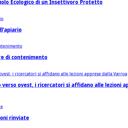
uolo Ecologico di un Insettivoro Protetto
l’apiario
ure di contenimento
verso ovest, i ricercatori si affidano alle lezioni 
oni rinviate