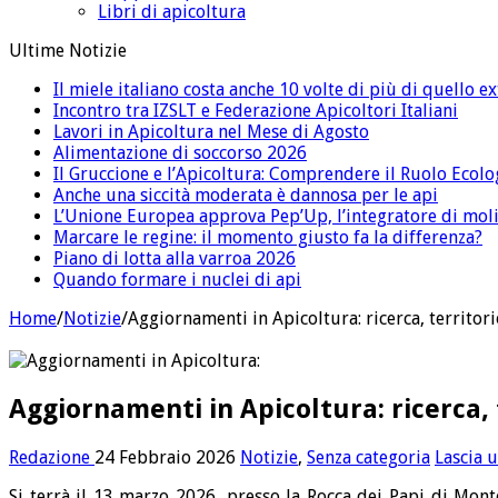
Libri di apicoltura
Ultime Notizie
Il miele italiano costa anche 10 volte di più di quello 
Incontro tra IZSLT e Federazione Apicoltori Italiani
Lavori in Apicoltura nel Mese di Agosto
Alimentazione di soccorso 2026
Il Gruccione e l’Apicoltura: Comprendere il Ruolo Ecolo
Anche una siccità moderata è dannosa per le api
L’Unione Europea approva Pep’Up, l’integratore di moli
Marcare le regine: il momento giusto fa la differenza?
Piano di lotta alla varroa 2026
Quando formare i nuclei di api
Home
/
Notizie
/
Aggiornamenti in Apicoltura: ricerca, territor
Aggiornamenti in Apicoltura: ricerca,
Redazione
24 Febbraio 2026
Notizie
,
Senza categoria
Lascia 
Si
terrà il 13 marzo 2026, presso la Rocca dei Papi di Monte