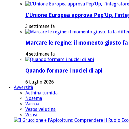
L’Unione Europea approva Pep’Up, l’integ
3 settimane fa
Marcare le regine: il momento giusto fa 
4 settimane fa
Quando formare i nuclei di api
6 Luglio 2026
Avversità
Aethina tumida
Nosema
Varroa
Vespa velutina
Virosi