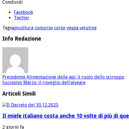
Condividi
Facebook
Twitter
Tags
apicoltura
concorso
corso
vespa velutina
Info Redazione
Precedente
Alimentazione delle api: il ruolo dello sciroppo
Succesivo
Marzo: il risveglio dell’alveare
Articoli Simili
Il miele italiano costa anche 10 volte di più di qu
2 giorni fa