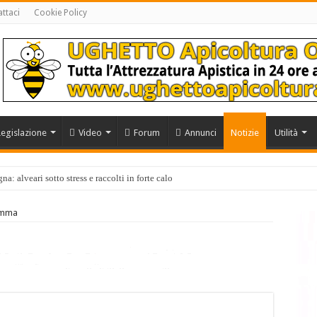
ttaci
Cookie Policy
Legislazione
Video
Forum
Annunci
Notizie
Utilità
a: alveari sotto stress e raccolti in forte calo
amma