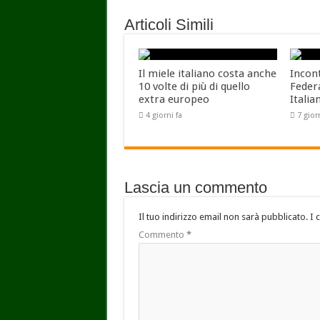
Articoli Simili
Il miele italiano costa anche
Incon
10 volte di più di quello
Feder
extra europeo
Italia
4 giorni fa
7 gior
Lascia un commento
Il tuo indirizzo email non sarà pubblicato.
I 
Commento
*