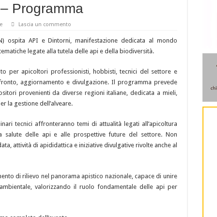
6 – Programma
e
Lascia un commento
) ospita API e Dintorni, manifestazione dedicata al mondo
 tematiche legate alla tutela delle api e della biodiversità.
o per apicoltori professionisti, hobbisti, tecnici del settore e
nfronto, aggiornamento e divulgazione. Il programma prevede
itori provenienti da diverse regioni italiane, dedicata a mieli,
er la gestione dell’alveare.
ari tecnici affronteranno temi di attualità legati all’apicoltura
la salute delle api e alle prospettive future del settore. Non
attività di apididattica e iniziative divulgative rivolte anche al
ento di rilievo nel panorama apistico nazionale, capace di unire
ambientale, valorizzando il ruolo fondamentale delle api per