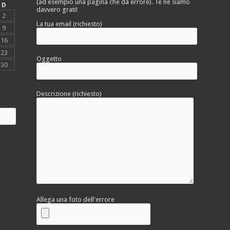
(ad esempio una pagina che dà errore). Te ne siamo
D
davvero grati!
2
La tua email (richiesto)
9
16
23
Oggetto
30
Descrizione (richiesto)
Allega una foto dell'errore