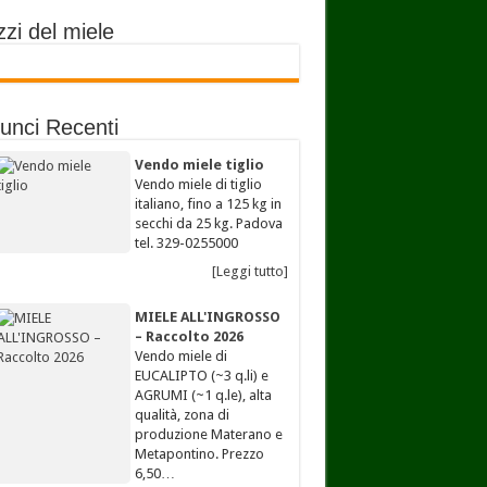
zi del miele
unci Recenti
Vendo miele tiglio
Vendo miele di tiglio
italiano, fino a 125 kg in
secchi da 25 kg. Padova
tel. 329-0255000
[Leggi tutto]
MIELE ALL'INGROSSO
– Raccolto 2026
Vendo miele di
EUCALIPTO (~3 q.li) e
AGRUMI (~1 q.le), alta
qualità, zona di
produzione Materano e
Metapontino. Prezzo
6,50…