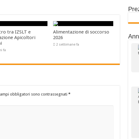
Prez
tro tra IZSLT e
Alimentazione di soccorso
Ann
azione Apicoltori
2026
ni
2 settimane fa
ni fa
campi obbligatori sono contrassegnati
*