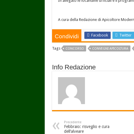
In allegato le locandine ufficiali e il progr
A cura della Redazione di Apicoltore Moder
Facebook
Twitter
Condividi
Tags
CONCORSO
CONVEGNI APICOLTURA
Info Redazione
Precedente
Febbraio: risveglio e cura
dell’alveare