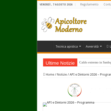
Regolamento
Conta
VENERDÌ , 7 AGOSTO 2026
Tecnica apistica
Avversità
Ultime Notizie
Caldo estremo in Sardegn
Home
/
Notizie
/
API e Dintorni 2026 – Progr