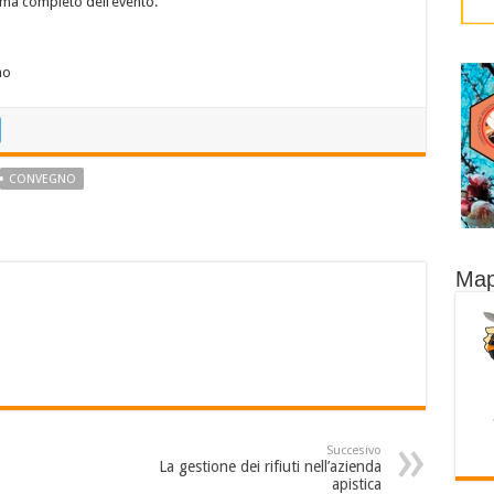
amma completo dell’evento.
no
CONVEGNO
Map
Succesivo
La gestione dei rifiuti nell’azienda
apistica