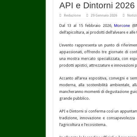
API e Dintorni 202
Redazione
29 Gennaio 2026
Notizi
Dal 13 al 15 febbraio 2026,
Morcone
(BN
dell’apicoltura, ai prodotti dell’alveare e alle
L’evento rappresenta un punto di riferiment
appassionati, offrendo tre giornate di co
una mostra mercato specializzata, con espos
prodotti apistici, attrezzature e innovazioni p
Accanto all’area espositiva, convegni e semin
moderna, alla sostenibilità ambientale, al
mancheranno momenti di degustazione guidata, 
grande pubblico.
API e Dintorni si conferma così un appuntam
tradizione, innovazione e consapevolezza 
l’agricoltura e l’ecosistema.