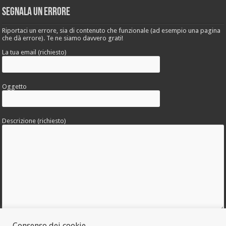
Segnala un errore
Riportaci un errore, sia di contenuto che funzionale (ad esempio una pagina
che dà errore). Te ne siamo davvero grati!
La tua email (richiesto)
Oggetto
Descrizione (richiesto)
Allega una foto dell'errore
Consenso dei cookie