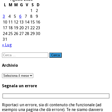
L
M
M
G
V
S
D
1
2
3
4
5
6
7
8
9
10
11
12
13
14
15
16
17
18
19
20
21
22
23
24
25
26
27
28
29
30
31
« Lug
Ricerca
per:
Archivio
Archivio
Segnala un errore
Riportaci un errore, sia di contenuto che funzionale (ad
esempio una pagina che dà errore). Te ne siamo davvero