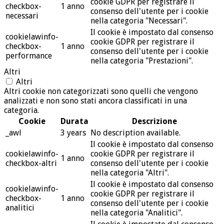
cookie GDPR per registrare il
checkbox-
1 anno
consenso dell'utente per i cookie
necessari
nella categoria "Necessari".
Il cookie è impostato dal consenso
cookielawinfo-
cookie GDPR per registrare il
checkbox-
1 anno
consenso dell'utente per i cookie
performance
nella categoria "Prestazioni".
Altri
Altri
Altri cookie non categorizzati sono quelli che vengono
analizzati e non sono stati ancora classificati in una
categoria.
Cookie
Durata
Descrizione
_awl
3 years
No description available.
Il cookie è impostato dal consenso
cookielawinfo-
cookie GDPR per registrare il
1 anno
checkbox-altri
consenso dell'utente per i cookie
nella categoria "Altri".
Il cookie è impostato dal consenso
cookielawinfo-
cookie GDPR per registrare il
checkbox-
1 anno
consenso dell'utente per i cookie
analitici
nella categoria "Analitici".