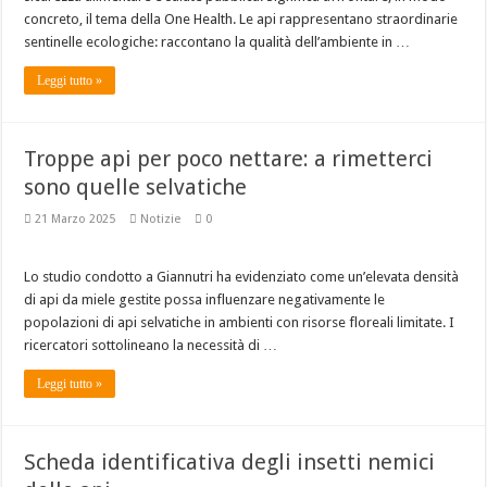
concreto, il tema della One Health. Le api rappresentano straordinarie
Anche una siccità moderata è dannosa per le api
sentinelle ecologiche: raccontano la qualità dell’ambiente in …
L’Unione Europea approva Pep’Up, l’integratore di molibdeno per le api.
Leggi tutto »
Marcare le regine: il momento giusto fa la differenza?
Troppe api per poco nettare: a rimetterci
sono quelle selvatiche
21 Marzo 2025
Notizie
0
Lo studio condotto a Giannutri ha evidenziato come un’elevata densità
di api da miele gestite possa influenzare negativamente le
popolazioni di api selvatiche in ambienti con risorse floreali limitate. I
ricercatori sottolineano la necessità di …
Leggi tutto »
Scheda identificativa degli insetti nemici