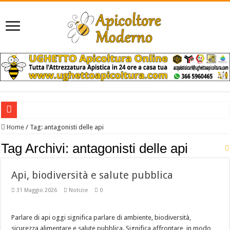
Etichettatura del miele nel 2026
Home
/
Tag:
antagonisti delle api
Caldo estremo in Sardegna: alveari sotto stress e raccolti in forte calo
Tag Archivi:
antagonisti delle api
Il miele italiano costa anche 10 volte di più di quello extra europeo
Api, biodiversità e salute pubblica
Incontro tra IZSLT e Federazione Apicoltori Italiani
31 Maggio 2026
Notizie
0
Lavori in Apicoltura nel Mese di Agosto
Alimentazione di soccorso 2026
Parlare di api oggi significa parlare di ambiente, biodiversità,
Il Gruccione e l’Apicoltura: Comprendere il Ruolo Ecologico di un Insettivoro P
sicurezza alimentare e salute pubblica. Significa affrontare, in modo