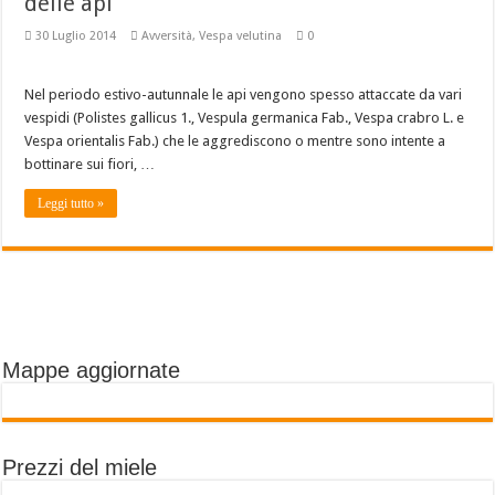
delle api
30 Luglio 2014
Avversità
,
Vespa velutina
0
Nel periodo estivo-autunnale le api vengono spesso attaccate da vari
vespidi (Polistes gallicus 1., Vespula germanica Fab., Vespa crabro L. e
Vespa orientalis Fab.) che le aggrediscono o mentre sono intente a
bottinare sui fiori, …
Leggi tutto »
Mappe aggiornate
Prezzi del miele