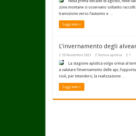
Nella prima decade di agosto, nelle val
zone montane si osservano soltanto raccolti 
transizione verso l’autunno e …
Leggi tutto »
L’invernamento degli alvear
30 Novembre 2023
Tecnica apistica
1
La stagione apìstìca volge ormai al ter
a valutare l’invernamento delle api, l’opportu
cioè, per intenderci, la realizzazione …
Leggi tutto »