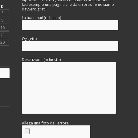
(ad esempio una pagina che dà errore). Te ne siamo
D
davvero grati!
2
La tua email (richiesto)
9
16
23
Oggetto
30
Descrizione (richiesto)
Allega una foto dell'errore