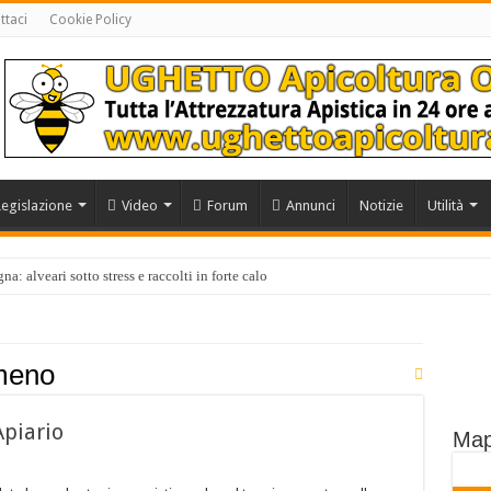
ttaci
Cookie Policy
Legislazione
Video
Forum
Annunci
Notizie
Utilità
a: alveari sotto stress e raccolti in forte calo
meno
Apiario
Map