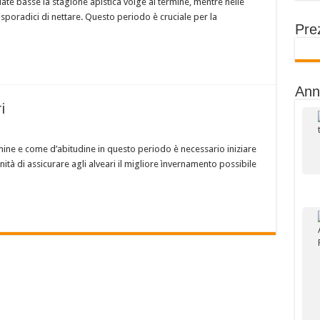
late basse la stagione apistica volge al termine, mentre nelle
sporadici di nettare. Questo periodo è cruciale per la
Prez
Ann
i
mine e come d’abitudine in questo periodo è necessario iniziare
nità di assicurare agli alveari il migliore ìnvernamento possibile