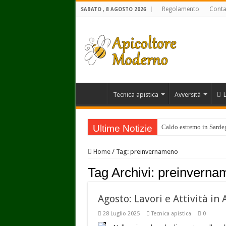
Regolamento
Conta
SABATO , 8 AGOSTO 2026
Tecnica apistica
Avversità
Ultime Notizie
Caldo estremo in Sardegn
Home
/
Tag:
preinvernameno
Tag Archivi:
preinverna
Agosto: Lavori e Attività in 
28 Luglio 2025
Tecnica apistica
0