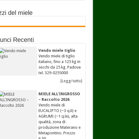
zi del miele
unci Recenti
Vendo miele tiglio
Vendo miele di tiglio
italiano, fino a 125 kg in
secchi da 25 kg. Padova
tel. 329-0255000
[Leggi tutto]
MIELE ALL'INGROSSO
– Raccolto 2026
Vendo miele di
EUCALIPTO (~3 q.li) e
AGRUMI (~1 q.le), alta
qualità, zona di
produzione Materano e
Metapontino. Prezzo
6,50…