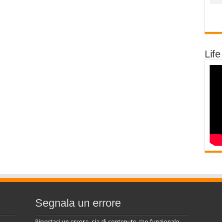
Life
Segnala un errore
Riportaci un errore, sia di contenuto che funzionale