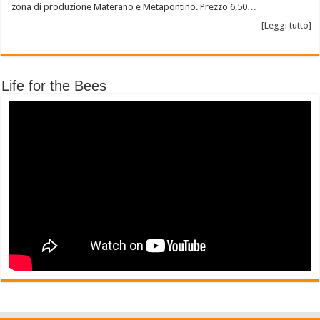
zona di produzione Materano e Metapontino. Prezzo 6,50…
[Leggi tutto]
Life for the Bees