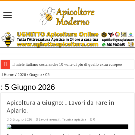
Il miele italiano costa anche 10 volte di più di quello extra europeo
Home
/
2026
/
Giugno
/
05
:
5 Giugno 2026
Apicoltura a Giugno: I Lavori da Fare in
Apiario.
5 Giugno 2026
Lavori mensili
,
Tecnica apistica
0