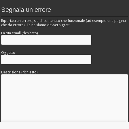
Segnala un errore
Riportaci un errore, sia di contenuto che funzionale (ad esempio una pagina
che dà errore). Te ne siamo davvero grati!
La tua email (richiesto)
Oggetto
Descrizione (richiesto)