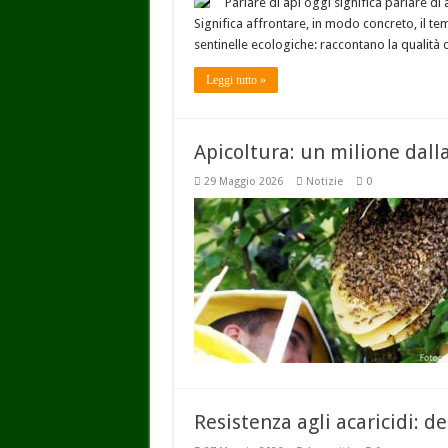
Parlare di api oggi significa parlare di
Significa affrontare, in modo concreto, il t
sentinelle ecologiche: raccontano la qualità 
Leggi tutto »
Apicoltura: un milione dal
29 Maggio 2026
Notizie
0
Resistenza agli acaricidi: de