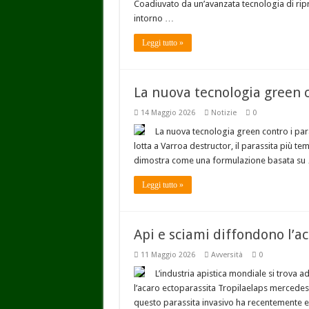
Coadiuvato da un’avanzata tecnologia di ripr
intorno …
Leggi tutto »
La nuova tecnologia green co
14 Maggio 2026
Notizie
0
La nuova tecnologia green contro i para
lotta a Varroa destructor, il parassita più te
dimostra come una formulazione basata su
Leggi tutto »
Api e sciami diffondono l’a
11 Maggio 2026
Avversità
0
L’industria apistica mondiale si trova 
l’acaro ectoparassita Tropilaelaps mercedesa
questo parassita invasivo ha recentemente es