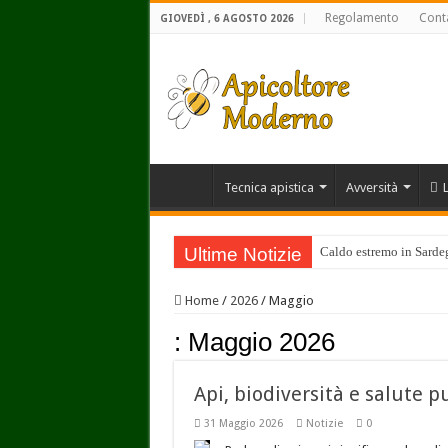
Regolamento
Conta
GIOVEDÌ , 6 AGOSTO 2026
Tecnica apistica
Avversità
Ultime Notizie
Caldo estremo in Sardegn
Home
/
2026
/
Maggio
:
Maggio 2026
Api, biodiversità e salute p
31 Maggio 2026
Notizie
0