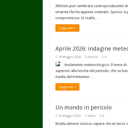
All’inizio può sembrare controproducente de
un’arnia che ha appena sciamato. Spesso si pe
compromessa. In realtà, …
Leggi tutto »
Aprile 2026: indagine mete
18 Maggio 2026
Notizie
0
Andamento meteorologico: Il mese di 
superiori alla norma del periodo, che su base
media del trentennio …
Leggi tutto »
Un mondo in pericolo
16 Maggio 2026
Video
0
Risulta almeno curioso sapere che un terzo d