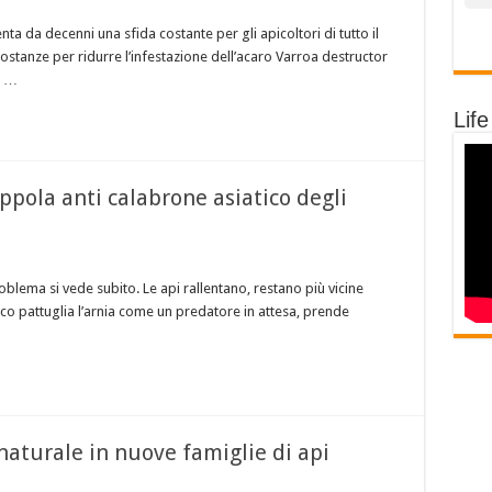
nta da decenni una sfida costante per gli apicoltori di tutto il
stanze per ridurre l’infestazione dell’acaro Varroa destructor
, …
Life
rappola anti calabrone asiatico degli
roblema si vede subito. Le api rallentano, restano più vicine
ico pattuglia l’arnia come un predatore in attesa, prende
aturale in nuove famiglie di api