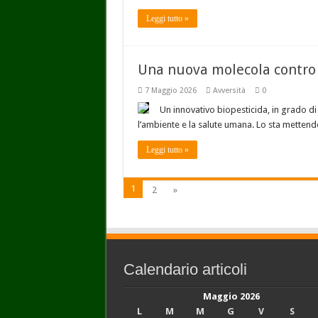
Leggi tutto »
Una nuova molecola contro i
7 Maggio 2026
Avversità
0
Un innovativo biopesticida, in grado di co
l’ambiente e la salute umana. Lo sta metten
Leggi tutto »
1
2
»
Calendario articoli
Maggio 2026
L
M
M
G
V
S