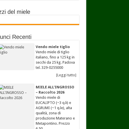
zi del miele
unci Recenti
Vendo miele tiglio
Vendo miele di tiglio
italiano, fino a 125 kg in
secchi da 25 kg. Padova
tel. 329-0255000
[Leggi tutto]
MIELE ALL'INGROSSO
– Raccolto 2026
Vendo miele di
EUCALIPTO (~3 q.li) e
AGRUMI (~1 q.le), alta
qualità, zona di
produzione Materano e
Metapontino. Prezzo
6,50…