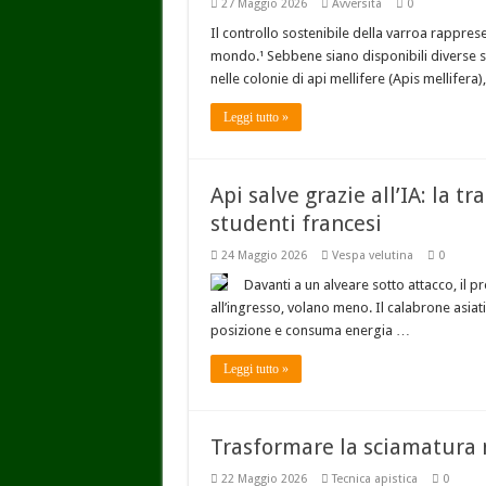
27 Maggio 2026
Avversità
0
Il controllo sostenibile della varroa rapprese
mondo.¹ Sebbene siano disponibili diverse so
nelle colonie di api mellifere (Apis mellifera)
Leggi tutto »
Api salve grazie all’IA: la t
studenti francesi
24 Maggio 2026
Vespa velutina
0
Davanti a un alveare sotto attacco, il p
all’ingresso, volano meno. Il calabrone asiat
posizione e consuma energia …
Leggi tutto »
Trasformare la sciamatura n
22 Maggio 2026
Tecnica apistica
0