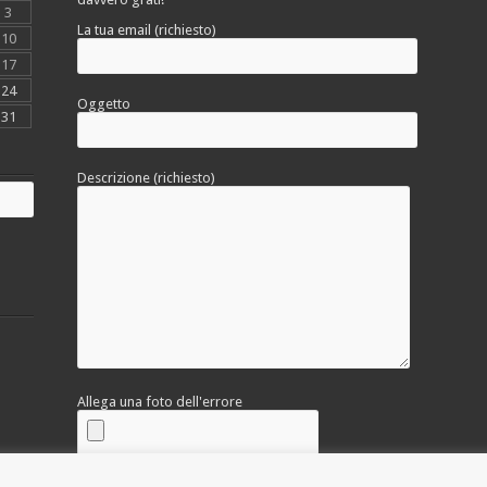
3
La tua email (richiesto)
10
17
24
Oggetto
31
Descrizione (richiesto)
Allega una foto dell'errore