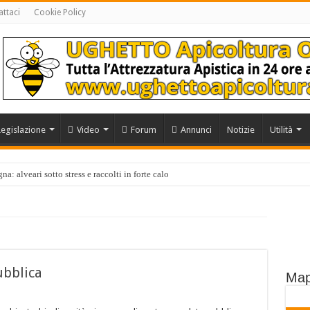
ttaci
Cookie Policy
Legislazione
Video
Forum
Annunci
Notizie
Utilità
a: alveari sotto stress e raccolti in forte calo
ubblica
Map