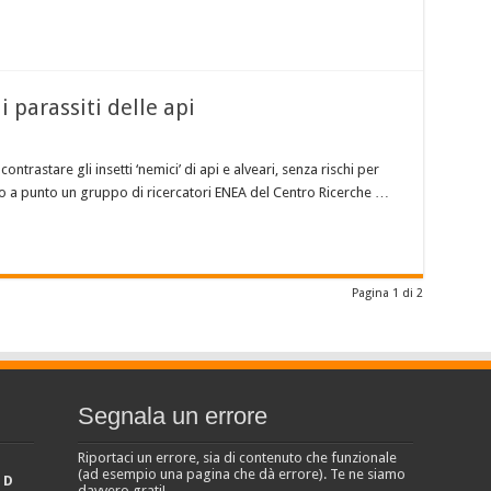
 parassiti delle api
ntrastare gli insetti ‘nemici’ di api e alveari, senza rischi per
do a punto un gruppo di ricercatori ENEA del Centro Ricerche …
Pagina 1 di 2
Segnala un errore
Riportaci un errore, sia di contenuto che funzionale
(ad esempio una pagina che dà errore). Te ne siamo
D
davvero grati!