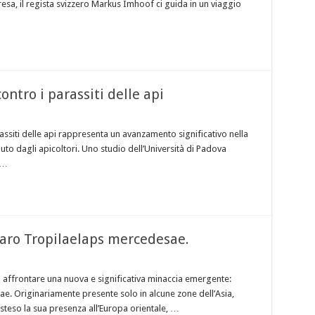
esa, il regista svizzero Markus Imhoof ci guida in un viaggio
ntro i parassiti delle api
ssiti delle api rappresenta un avanzamento significativo nella
muto dagli apicoltori. Uno studio dell’Università di Padova
 …
caro Tropilaelaps mercedesae.
ad affrontare una nuova e significativa minaccia emergente:
e. Originariamente presente solo in alcune zone dell’Asia,
teso la sua presenza all’Europa orientale, …