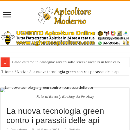
Caldo estremo in Sardegna: alveari sotto stress e raccolti in forte calo
Il miele italiano costa anche 10 volte di più di quello extra europeo
Home
/
Notizie
/
La nuova tecnologia green contro i parassiti delle api
Foto di Beverly Buckley da Pixabay
La nuova tecnologia green
contro i parassiti delle api
Redazione
14 Maggio 2026
Notizie