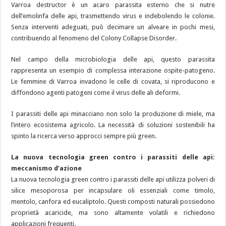
Varroa destructor è un acaro parassita esterno che si nutre
dell’emolinfa delle api, trasmettendo virus e indebolendo le colonie.
Senza interventi adeguati, può decimare un alveare in pochi mesi,
contribuendo al fenomeno del Colony Collapse Disorder.
Nel campo della microbiologia delle api, questo parassita
rappresenta un esempio di complessa interazione ospite-patogeno.
Le femmine di Varroa invadono le celle di covata, si riproducono e
diffondono agenti patogeni come il virus delle ali deformi.
I parassiti delle api minacciano non solo la produzione di miele, ma
l’intero ecosistema agricolo. La necessità di soluzioni sostenibili ha
spinto la ricerca verso approcci sempre più green.
La nuova tecnologia green contro i parassiti delle api:
meccanismo d’azione
La nuova tecnologia green contro i parassiti delle api utilizza polveri di
silice mesoporosa per incapsulare oli essenziali come timolo,
mentolo, canfora ed eucaliptolo. Questi composti naturali possiedono
proprietà acaricide, ma sono altamente volatili e richiedono
applicazioni frequenti.