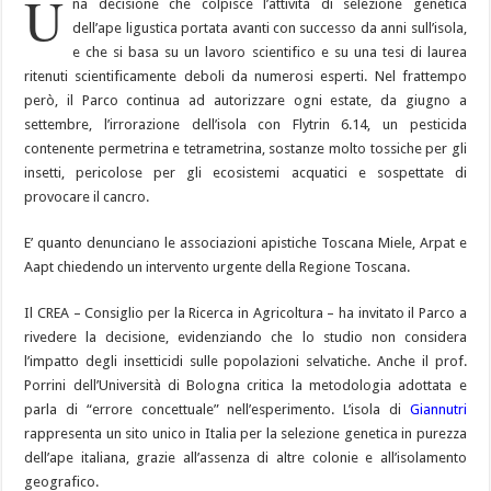
U
na decisione che colpisce l’attività di selezione genetica
dell’ape ligustica portata avanti con successo da anni sull’isola,
e che si basa su un lavoro scientifico e su una tesi di laurea
ritenuti scientificamente deboli da numerosi esperti. Nel frattempo
però, il Parco continua ad autorizzare ogni estate, da giugno a
settembre, l’irrorazione dell’isola con Flytrin 6.14, un pesticida
contenente permetrina e tetrametrina, sostanze molto tossiche per gli
insetti, pericolose per gli ecosistemi acquatici e sospettate di
provocare il cancro.
E’ quanto denunciano le associazioni apistiche Toscana Miele, Arpat e
Aapt chiedendo un intervento urgente della Regione Toscana.
Il CREA – Consiglio per la Ricerca in Agricoltura – ha invitato il Parco a
rivedere la decisione, evidenziando che lo studio non considera
l’impatto degli insetticidi sulle popolazioni selvatiche. Anche il prof.
Porrini dell’Università di Bologna critica la metodologia adottata e
parla di “errore concettuale” nell’esperimento. L’isola di
Giannutri
rappresenta un sito unico in Italia per la selezione genetica in purezza
dell’ape italiana, grazie all’assenza di altre colonie e all’isolamento
geografico.