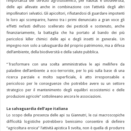
l’importanza del servizio agrostistemico, per habitat e biodiversità,
delle api allevate anche in combinazione con l’attività degli altri
impollinatori selvatici. Gli apicoltori, rifiutandosi di guardare impotenti
le loro api scomparire, hanno tra i primi denunciato a gran voce gli
effetti nefasti dell’uso scellerato dei pesticidi e sostenuto, anche
finanziariamente, la battaglia che ha portato al bando dei più
pericolosi killer chimici delle api e degli insetti in generale. Un
impegno non solo a salvaguardia del proprio patrimonio, ma a difesa
dell’ambiente, della biodiversità e della salute pubblica.
“Trasformare con una scelta amministrativa le api mellifere da
paladine dell’ambiente a eco-terroriste, per lo più sulla base di una
ricerca parziale e molto superficiale, è atto irresponsabile e
pericoloso per le conseguenze che potrebbe avere su un settore
strategico per il mantenimento degli equilibri ecosistemici e delle
produzioni agricole” sottolineano ancora le associazioni.
La salvaguardia dell’ape italiana
Lo scopo della presenza delle api su Giannutri, le cui macroscopiche
difficoltà logistiche potrebbero benissimo consentire di definire
“agricoltura eroica” l’attività apistica lì svolta, non è quella di produrre