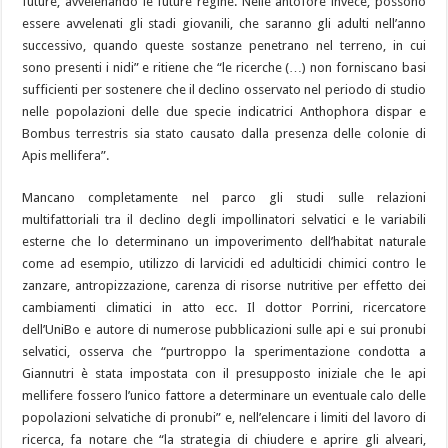
future, avvelenando le future regine. Nelle antofore invece, possono
essere avvelenati gli stadi giovanili, che saranno gli adulti nell’anno
successivo, quando queste sostanze penetrano nel terreno, in cui
sono presenti i nidi” e ritiene che “le ricerche (…) non forniscano basi
sufficienti per sostenere che il declino osservato nel periodo di studio
nelle popolazioni delle due specie indicatrici Anthophora dispar e
Bombus terrestris sia stato causato dalla presenza delle colonie di
Apis mellifera”.
Mancano completamente nel parco gli studi sulle relazioni
multifattoriali tra il declino degli impollinatori selvatici e le variabili
esterne che lo determinano un impoverimento dell’habitat naturale
come ad esempio, utilizzo di larvicidi ed adulticidi chimici contro le
zanzare, antropizzazione, carenza di risorse nutritive per effetto dei
cambiamenti climatici in atto ecc. Il dottor Porrini, ricercatore
dell’UniBo e autore di numerose pubblicazioni sulle api e sui pronubi
selvatici, osserva che “purtroppo la sperimentazione condotta a
Giannutri è stata impostata con il presupposto iniziale che le api
mellifere fossero l’unico fattore a determinare un eventuale calo delle
popolazioni selvatiche di pronubi” e, nell’elencare i limiti del lavoro di
ricerca, fa notare che “la strategia di chiudere e aprire gli alveari,