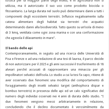
tossica per la maggior parte degli insetti, e in agricoltura non si
utilizza, ma è autorizzato il suo uso come prodotto biocida o
fitosanitario. La lunga durata nel suolo può determinare danni a tutti i
componenti degli ecosistemi terrestri. Influisce negativamente sulla
catena alimentare degli habitat sia terrestri che acquatici
determinando danni alla biodiversità. Tutto questo su un’isola di meno
di 3 kmq, ventilata come ogni zona marina e con una conformazione
che agevola il dilavamento in mare”.
Il bando delle api
Contemporaneamente, in seguito ad una ricerca delle Università di
Pisa e Firenze e ad una redazione di una tesi di laurea, il parco decide
di non autorizzare per il 2025 e gli anni successivi il trasferimento di 18
alveari perché accusati di rappresentare una minaccia per gli
impollinatori selvatici dell’isola. Lo studio a cui la tesi fa capo, ritiene di
aver osservato due fenomeni: una modifica del comportamento di
foraggiamento degli insetti selvatici target (anthophora dispar e
bombus terrestris) in presenza delle api ed un calo significativo del
numero degli individui osservati nei 4 anni di durata dello studio. “I
due fenomeni vengono messi arbitrariamente in relazione,
concludendo che il declino documentato è verosimilmente da