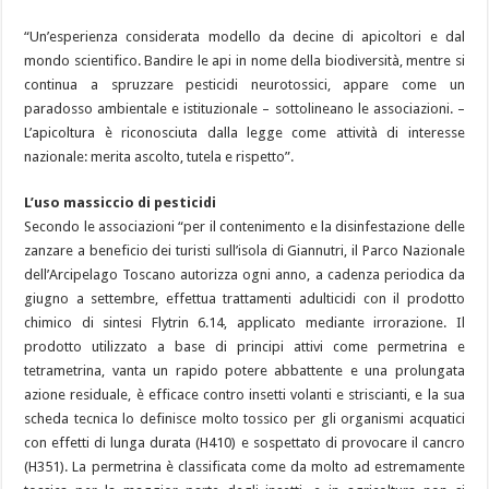
“Un’esperienza considerata modello da decine di apicoltori e dal
mondo scientifico. Bandire le api in nome della biodiversità, mentre si
continua a spruzzare pesticidi neurotossici, appare come un
paradosso ambientale e istituzionale – sottolineano le associazioni. –
L’apicoltura è riconosciuta dalla legge come attività di interesse
nazionale: merita ascolto, tutela e rispetto”.
L’uso massiccio di pesticidi
Secondo le associazioni “per il contenimento e la disinfestazione delle
zanzare a beneficio dei turisti sull’isola di Giannutri, il Parco Nazionale
dell’Arcipelago Toscano autorizza ogni anno, a cadenza periodica da
giugno a settembre, effettua trattamenti adulticidi con il prodotto
chimico di sintesi Flytrin 6.14, applicato mediante irrorazione. Il
prodotto utilizzato a base di principi attivi come permetrina e
tetrametrina, vanta un rapido potere abbattente e una prolungata
azione residuale, è efficace contro insetti volanti e striscianti, e la sua
scheda tecnica lo definisce molto tossico per gli organismi acquatici
con effetti di lunga durata (H410) e sospettato di provocare il cancro
(H351). La permetrina è classificata come da molto ad estremamente