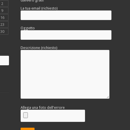
davvero grati!
2
La tua email (richiesto)
9
16
23
Oggetto
30
Descrizione (richiesto)
Allega una foto dell'errore