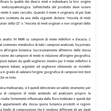
ficare la qualità dei diversi mieli e individuare la loro origine
 melissopalinologica. Sull’etichetta del prodotto deve essere
il miele è stato raccolto. Quando il miele è originario di più Stati
re sostituita da una delle seguenti diciture: “miscela di mieli
ginari della CE” o “miscela di mieli originari e non originari della
 analisi 1H NMR su campioni di miele millefiori e d’acacia. L’
 al contenuto metabolico di tutti i campioni analizzati, ha portato
ne all’origine botanica. Successivamente all’interno della stessa
nzione dei campioni di miele in relazione all’origine geografica.
mpioni italiani da quelli ungheresi mentre per il miele millefiori è
ampioni italiani, argentini ed ungheresi ottenendo un modello
ia in grado di valutare l’origine geografica di campioni test (test
che se nota.
istica multivariata, si è quindi dimostrato un valido strumento per
ica di campioni di miele andando ad analizzare proprio la
isulta fortemente influenzata dalla flora bottinata e quindi dal
i appartenenti alla stessa specie botanica prodotti in regioni
 livello di composizione che li rendono differenti gli uni dagli