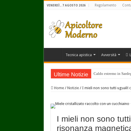
Regolamento
Conta
VENERDÌ , 7 AGOSTO 2026
Tecnica apistica
Avversità
Ultime Notizie
Caldo estremo in Sardegn
Home
/
Notizie
/
I mieli non sono tutti uguali!
I mieli non sono tutti
risonanza magnetic