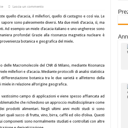
ie
Lascia un commento
Prez
te quello d’acacia, il millefiori, quello di castagno e così via. Le
di sapore sono palesemente diversi. Ma due mieli d’acacia, sì, ma
anti. Ad esempio un miele d’acacia italiano e uno ungherese sono
 maniera profonda! Grazie alla risonanza magnetica nucleare è
Ann
a provenienza botanica e geografica del miele.
Studio delle Macromolecole del CNR di Milano, mediante Risonanza
e millefiori e d’acacia. Mediante protocolli di analisi statistica
 differenziazione botanica tra le due varietà e all’interno della
 miele in relazione all’origine geografica.
 vastissimo campo di applicazioni e viene spesso affiancata ad
 problematiche che richiedono un approccio multidisciplinare come
dei prodotti alimentari. Negli ultimi anni molti studi si sono
ari quali succo di frutta, vino, birra, caffè ed olio d’oliva. Questi
ui componenti sono normalmente studiati e controllati con altre
trazione e derivatizzazione.