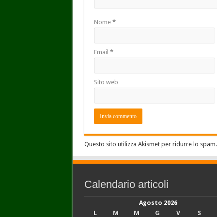
Nome
*
Email
*
Sito web
Questo sito utilizza Akismet per ridurre lo spam
Calendario articoli
Agosto 2026
L
M
M
G
V
S