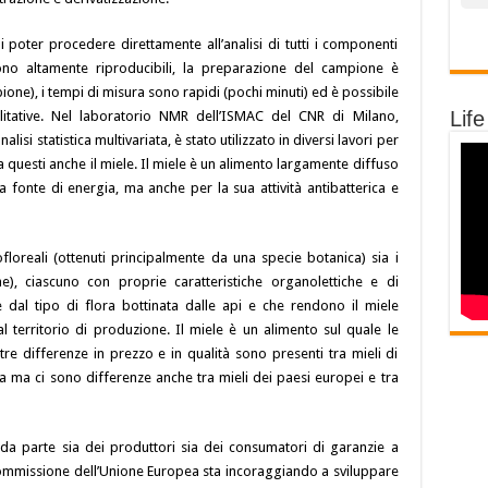
i poter procedere direttamente all’analisi di tutti i componenti
ono altamente riproducibili, la preparazione del campione è
ne), i tempi di misura sono rapidi (pochi minuti) ed è possibile
Life
ualitative. Nel laboratorio NMR dell’ISMAC del CNR di Milano,
isi statistica multivariata, è stato utilizzato in diversi lavori per
ra questi anche il miele. Il miele è un alimento largamente diffuso
fonte di energia, ma anche per la sua attività antibatterica e
loreali (ottenuti principalmente da una specie botanica) sia i
he), ciascuno con proprie caratteristiche organolettiche e di
dal tipo di flora bottinata dalle api e che rendono il miele
territorio di produzione. Il miele è un alimento sul quale le
tre differenze in prezzo e in qualità sono presenti tra mieli di
ca ma ci sono differenze anche tra mieli dei paesi europei e tra
 da parte sia dei produttori sia dei consumatori di garanzie a
 Commissione dell’Unione Europea sta incoraggiando a sviluppare