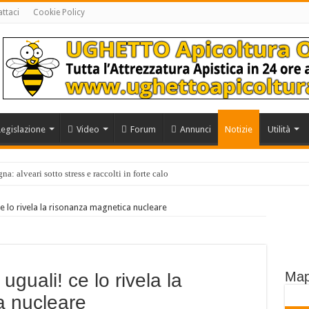
ttaci
Cookie Policy
Legislazione
Video
Forum
Annunci
Notizie
Utilità
a: alveari sotto stress e raccolti in forte calo
 ce lo rivela la risonanza magnetica nucleare
Map
 uguali! ce lo rivela la
a nucleare