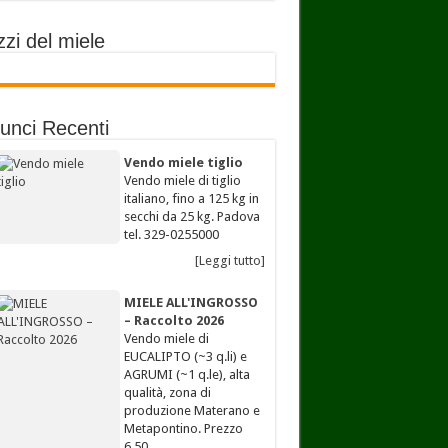
zi del miele
unci Recenti
Vendo miele tiglio
Vendo miele di tiglio
italiano, fino a 125 kg in
secchi da 25 kg. Padova
tel. 329-0255000
[Leggi tutto]
MIELE ALL'INGROSSO
– Raccolto 2026
Vendo miele di
EUCALIPTO (~3 q.li) e
AGRUMI (~1 q.le), alta
qualità, zona di
produzione Materano e
Metapontino. Prezzo
6,50…