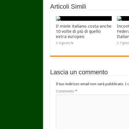
Articoli Simili
Il miele italiano costa anche
Incon
10 volte di più di quello
Feder
extra europeo
Italia
4 giorni fa
7 gior
Lascia un commento
Il tuo indirizzo email non sarà pubblicato.
I 
Commento
*