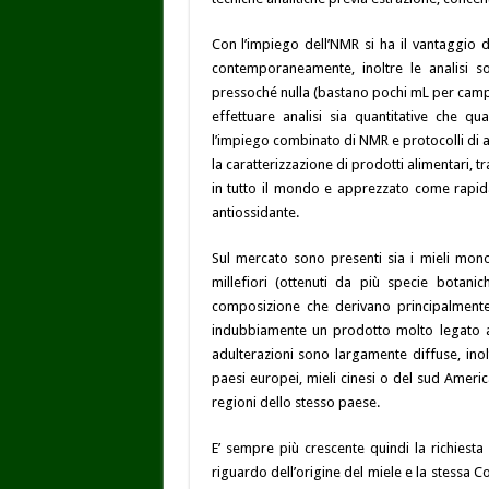
Con l’impiego dell’NMR si ha il vantaggio d
contemporaneamente, inoltre le analisi s
pressoché nulla (bastano pochi mL per campio
effettuare analisi sia quantitative che q
l’impiego combinato di NMR e protocolli di anal
la caratterizzazione di prodotti alimentari, t
in tutto il mondo e apprezzato come rapida 
antiossidante.
Sul mercato sono presenti sia i mieli monof
millefiori (ottenuti da più specie botanic
composizione che derivano principalmente 
indubbiamente un prodotto molto legato al 
adulterazioni sono largamente diffuse, inol
paesi europei, mieli cinesi o del sud Ameri
regioni dello stesso paese.
E’ sempre più crescente quindi la richiesta
riguardo dell’origine del miele e la stessa