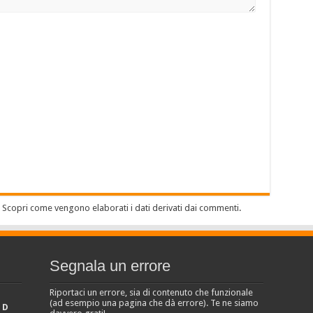
.
Scopri come vengono elaborati i dati derivati dai commenti
.
Segnala un errore
Riportaci un errore, sia di contenuto che funzionale
(ad esempio una pagina che dà errore). Te ne siamo
D