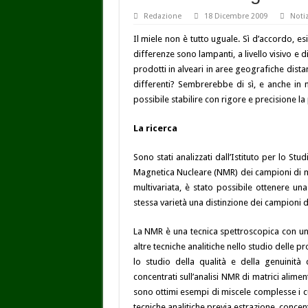
Redazione
18 Dicembre 2009
Notiz
Il miele non è tutto uguale. Sì d’accordo, esis
differenze sono lampanti, a livello visivo e 
prodotti in alveari in aree geografiche dist
differenti? Sembrerebbe di sì, e anche in
possibile stabilire con rigore e precisione l
La ricerca
Sono stati analizzati dall’Istituto per lo 
Magnetica Nucleare (NMR) dei campioni di miel
multivariata, è stato possibile ottenere una
stessa varietà una distinzione dei campioni di
La NMR è una tecnica spettroscopica con un
altre tecniche analitiche nello studio delle
lo studio della qualità e della genuinità 
concentrati sull’analisi NMR di matrici aliment
sono ottimi esempi di miscele complesse i c
tecniche analitiche previa estrazione, concen