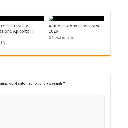
tro tra IZSLT e
Alimentazione di soccorso
azione Apicoltori
2026
ni
2 settimane fa
ni fa
campi obbligatori sono contrassegnati
*