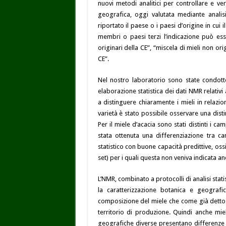
nuovi metodi analitici per controllare e veri
geografica, oggi valutata mediante analisi
riportato il paese o i paesi d’origine in cui 
membri o paesi terzi l’indicazione può esse
originari della CE”, “miscela di mieli non ori
CE”.
Nel nostro laboratorio sono state condotte
elaborazione statistica dei dati NMR relativi
a distinguere chiaramente i mieli in relazio
varietà è stato possibile osservare una disti
Per il miele d’acacia sono stati distinti i ca
stata ottenuta una differenziazione tra c
statistico con buone capacità predittive, oss
set) per i quali questa non veniva indicata an
L’NMR, combinato a protocolli di analisi stat
la caratterizzazione botanica e geograf
composizione del miele che come già detto r
territorio di produzione. Quindi anche miel
geografiche diverse presentano differenze a