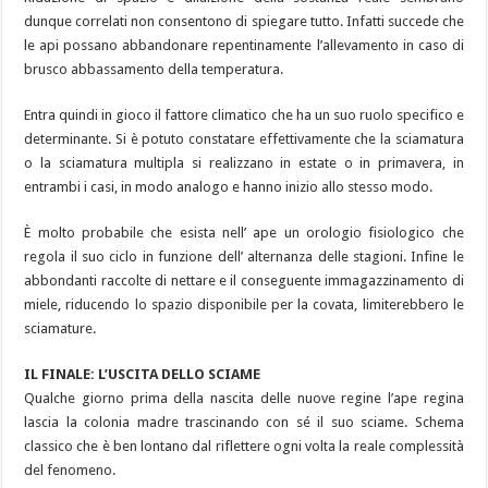
dunque correlati non consentono di spiegare tutto. Infatti succede che
le api possano abbandonare repentinamente l’allevamento in caso di
brusco abbassamento della temperatura.
Entra quindi in gioco il fattore climatico che ha un suo ruolo specifico e
determinante. Si è potuto constatare effettivamente che la sciamatura
o la sciamatura multipla si realizzano in estate o in primavera, in
entrambi i casi, in modo analogo e hanno inizio allo stesso modo.
È molto probabile che esista nell’ ape un orologio fisiologico che
regola il suo ciclo in funzione dell’ alternanza delle stagioni. Infine le
abbondanti raccolte di nettare e il conseguente immagazzinamento di
miele, riducendo lo spazio disponibile per la covata, limiterebbero le
sciamature.
IL FINALE: L’USCITA DELLO SCIAME
Qualche giorno prima della nascita delle nuove regine l’ape regina
lascia la colonia madre trascinando con sé il suo sciame. Schema
classico che è ben lontano dal riflettere ogni volta la reale complessità
del fenomeno.