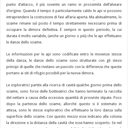
punto d’attacco, il più sovente un ramo in prossimità dell’alveare
d’origine. Quando il tempo è particolarmente caldo le api vi possono
intraprendere la costruzione di favi all’aria aperta. Ma abitualmente, lo
sciame rimane sul posto il tempo strettamente necessario prima di
occupare la dimora definitiva. È sempre in questo periodo, la cui
durata è molto variabile, (anche un giorno o più) che le api effettuano
le danze dello sciame.
Le informazioni per le api sono codificate entro le movenze stesse
della danza, le danze dello sciame sono strutturate con gli stessi
principi di quelle che rivelano un pascolo con la differenza che queste
portano ai siti di rifugio possibili per la nuova dimora.
Le esploratrici partite alla ricerca di cavità qualche giorno prima dello
sciame, sono forse delle bottinatrici che hanno terminato la raccolta
del nettare a causa della eccessiva quantità di provviste stipate. Poco
dopo la partenza dello sciame, allorché questo si è sistemato in
attesa, sono le stesse esploratrici che effettuano la loro danza sulla
superficie dello sciame. Con questo mezzo esse indicano alla colonia
la direzione e la distanza della cavità che esse hanno scoperto. Se nel