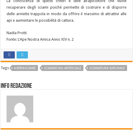
La conoscenza di questi criteri è utile all’apicoltore che vuole
recuperare degli sciami poiché permette di costruire e di disporre
delle arniette trappola in modo da offrire il massimo di attrattivi alle
api e aumentare le possibilità di cattura.
Nadia Protti
Fonte: L’Ape Nostra Amica Anno XIV n. 2
Tags
ASPIRASCIAME
SCIAMATURA ARTIFICIALE
SCIAMATURA NATURALE
Info Redazione