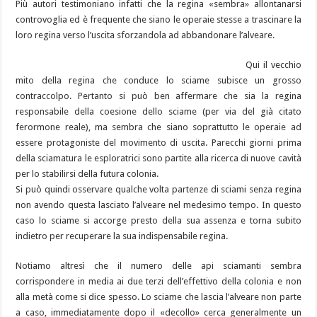
Più autori testimoniano infatti che la regina «sembra» allontanarsi
controvoglia ed è frequente che siano le operaie stesse a trascinare la
loro regina verso l’uscita sforzandola ad abbandonare l’alveare.
Qui il vecchio
mito della regina che conduce lo sciame subisce un grosso
contraccolpo. Pertanto si può ben affermare che sia la regina
responsabile della coesione dello sciame (per via del già citato
ferormone reale), ma sembra che siano soprattutto le operaie ad
essere protagoniste del movimento di uscita. Parecchi giorni prima
della sciamatura le esploratrici sono partite alla ricerca di nuove cavità
per lo stabilirsi della futura colonia.
Si può quindi osservare qualche volta partenze di sciami senza regina
non avendo questa lasciato l’alveare nel medesimo tempo. In questo
caso lo sciame si accorge presto della sua assenza e torna subito
indietro per recuperare la sua indispensabile regina.
Notiamo altresì che il numero delle api sciamanti sembra
corrispondere in media ai due terzi dell’effettivo della colonia e non
alla metà come si dice spesso. Lo sciame che lascia l’alveare non parte
a caso, immediatamente dopo il «decollo» cerca generalmente un