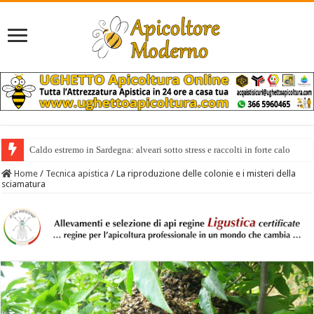
Caldo estremo in Sardegna: alveari sotto stress e raccolti in forte calo
Il miele italiano costa anche 10 volte di più di quello extra europeo
Home
/
Tecnica apistica
/
La riproduzione delle colonie e i misteri della
sciamatura