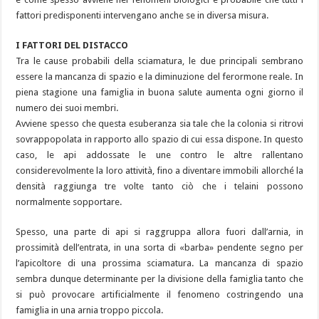
fattori predisponenti intervengano anche se in diversa misura.
I FATTORI DEL DISTACCO
Tra le cause probabili della sciamatura, le due principali sembrano
essere la mancanza di spazio e la diminuzione del ferormone reale. In
piena stagione una famiglia in buona salute aumenta ogni giorno il
numero dei suoi membri.
Avviene spesso che questa esuberanza sia tale che la colonia si ritrovi
sovrappopolata in rapporto allo spazio di cui essa dispone. In questo
caso, le api addossate le une contro le altre rallentano
considerevolmente la loro attività, fino a diventare immobili allorché la
densità raggiunga tre volte tanto ciò che i telaini possono
normalmente sopportare.
Spesso, una parte di api si raggruppa allora fuori dall’arnia, in
prossimità dell’entrata, in una sorta di «barba» pendente segno per
l’apicoltore di una prossima sciamatura. La mancanza di spazio
sembra dunque determinante per la divisione della famiglia tanto che
si può provocare artificialmente il fenomeno costringendo una
famiglia in una arnia troppo piccola.