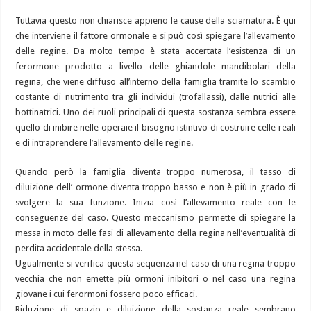
Tuttavia questo non chiarisce appieno le cause della sciamatura. È qui
che interviene il fattore ormonale e si può così spiegare l’allevamento
delle regine. Da molto tempo è stata accertata l’esistenza di un
ferormone prodotto a livello delle ghiandole mandibolari della
regina, che viene diffuso all’interno della famiglia tramite lo scambio
costante di nutrimento tra gli individui (trofallassi), dalle nutrici alle
bottinatrici. Uno dei ruoli principali di questa sostanza sembra essere
quello di inibire nelle operaie il bisogno istintivo di costruire celle reali
e di intraprendere l’allevamento delle regine.
Quando però la famiglia diventa troppo numerosa, il tasso di
diluizione dell’ ormone diventa troppo basso e non è più in grado di
svolgere la sua funzione. Inizia così l’allevamento reale con le
conseguenze del caso. Questo meccanismo permette di spiegare la
messa in moto delle fasi di allevamento della regina nell’eventualità di
perdita accidentale della stessa.
Ugualmente si verifica questa sequenza nel caso di una regina troppo
vecchia che non emette più ormoni inibitori o nel caso una regina
giovane i cui ferormoni fossero poco efficaci.
Riduzione di spazio e diluizione della sostanza reale sembrano