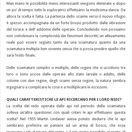
Man mano le possibilità meno interessanti vengono eliminate e dopo
un po’ di tempo tutte le esploratrici effettuano la medesima danza. Da
allora la scelta è fatta. La partenza dello sciame verso il nuovo rifugio
è spesso accompagnata da un forte brusio prodotto dalle vibrazioni
del torace e dell’ addome delle operaie. Concludendo non possiamo
non sottolineare la complessità dei fenomeni descritti; un allevamento
reale può essere seguito tanto da una sciamatura quanto da una
sciamatura multipla ben sovente senza che si possa predire quello che
sarà l’esito finale.
Delle sciamature semplici o multiple, delle regine che si uccidono tra
loro o sono uccise dalle operaie allo stato larvale o adulto, delle
colonie con due regine, degli sciami senza regine, la natura sembra
ingegnarsi a complicare le cose e a moltiplicare le eccezioni.
QUALI CARATTERISTICHE LE API RICERCANO PER I LORO NIDI?
La scelta del nido operata dalle api nel periodo della sciamatura
solleva un’altra questione: con quali criteri le api effettuano questa
scelta? Nel 1955 Martin Lindauer aveva potuto dedurre che le api
sembrano preferire un paniere ad un arnia di bosco, che esse
ricercano i siti al riparo del vento e il più vicino possibile al punto di