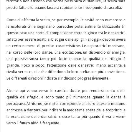
territorio non esistono che poche possibilità di stabilirsi, la scelta sarà
presto fatta e lo sciame lascerà rapidamente il suo punto di raccolta.
Come si effettua la scelta, se per esempio, le cavità sono numerose e
le esploratrici ne segnalano parecchie potenzialmente utilizzabili? In
questo caso una sorta di competizione entra in gioco tra le danzatrici.
Infatti per essere adatti ai bisogni delle api gli «alloggi» devono avere
un certo numero di precise caratteristiche. Le esploratrici mostrano,
nel corso delle loro danze, una eccitazione, un dispendio di energie,
una perseveranza tanto più forte quanto la qualità del rifugio è
grande. Poco a poco, l’attenzione delle danzatrici meno accanite è
rivolta verso quelle che difendono la loro scelta con più convinzione.
Le differenti direzioni indicate si riducono progressivamente.
Alcune api vanno verso le cavità indicate per rendersi conto della
qualità del rifugio, e sono tanto più numerose quanto la danza è
persuasiva. Al ritorno, se il sito, corrisponde alle loro attese si mettono
anch’esse a danzare per indicare la medesima scelta delle scopritrici e
la eccitazione delle danzatrici cresce tanto più quanto il «va e vieni»
verso il futuro nido è frequente.