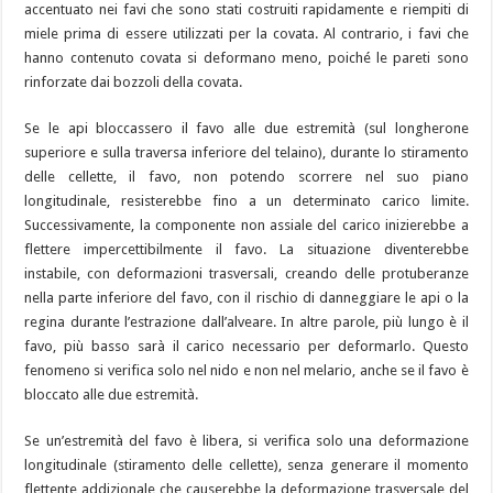
accentuato nei favi che sono stati costruiti rapidamente e riempiti di
miele prima di essere utilizzati per la covata. Al contrario, i favi che
hanno contenuto covata si deformano meno, poiché le pareti sono
rinforzate dai bozzoli della covata.
Se le api bloccassero il favo alle due estremità (sul longherone
superiore e sulla traversa inferiore del telaino), durante lo stiramento
delle cellette, il favo, non potendo scorrere nel suo piano
longitudinale, resisterebbe fino a un determinato carico limite.
Successivamente, la componente non assiale del carico inizierebbe a
flettere impercettibilmente il favo. La situazione diventerebbe
instabile, con deformazioni trasversali, creando delle protuberanze
nella parte inferiore del favo, con il rischio di danneggiare le api o la
regina durante l’estrazione dall’alveare. In altre parole, più lungo è il
favo, più basso sarà il carico necessario per deformarlo. Questo
fenomeno si verifica solo nel nido e non nel melario, anche se il favo è
bloccato alle due estremità.
Se un’estremità del favo è libera, si verifica solo una deformazione
longitudinale (stiramento delle cellette), senza generare il momento
flettente addizionale che causerebbe la deformazione trasversale del