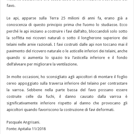
favo.
Le api, apparse sulla Terra 25 milioni di anni fa, erano già a
conoscenza di questo principio prima che l’uomo lo studiasse. Ecco
perché le api iniziano a costruire i favi dall’alto, bloccandoli solo sotto
la soffitta nei ricoveri naturali o sotto il longherone superiore dei
telaini nelle arnie razionali. I favi costruiti dalle api non toccano mai il
pavimento del ricovero naturale o le asticelle inferiori dei telaini, anche
quando si aumenta lo spazio tra l’asticella inferiore e il fondo
dell’alveare per migliorare la ventilazione.
In molte occasioni, ho sconsigliato agli apicoltori di montare il foglio
cereo appoggiato sulla traversa inferiore del telaino per contrastare
la varroa. Sebbene nella parte bassa del favo possano essere
costruite celle da fuchi, il danno causato dalla varroa è
significativamente inferiore rispetto al danno che provocano gli
apicoltori quando favoriscono la costruzione di favi deformati.
Pasquale Angrisani.
Fonte: Apitalia 11/2018