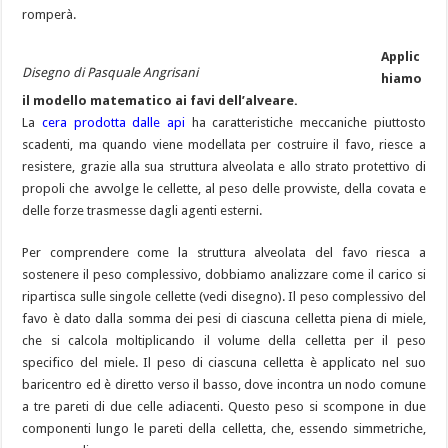
romperà.
Applic
Disegno di Pasquale Angrisani
hiamo
il modello matematico ai favi dell’alveare.
La
cera prodotta dalle api
ha caratteristiche meccaniche piuttosto
scadenti, ma quando viene modellata per costruire il favo, riesce a
resistere, grazie alla sua struttura alveolata e allo strato protettivo di
propoli che avvolge le cellette, al peso delle provviste, della covata e
delle forze trasmesse dagli agenti esterni.
Per comprendere come la struttura alveolata del favo riesca a
sostenere il peso complessivo, dobbiamo analizzare come il carico si
ripartisca sulle singole cellette (vedi disegno). Il peso complessivo del
favo è dato dalla somma dei pesi di ciascuna celletta piena di miele,
che si calcola moltiplicando il volume della celletta per il peso
specifico del miele. Il peso di ciascuna celletta è applicato nel suo
baricentro ed è diretto verso il basso, dove incontra un nodo comune
a tre pareti di due celle adiacenti. Questo peso si scompone in due
componenti lungo le pareti della celletta, che, essendo simmetriche,