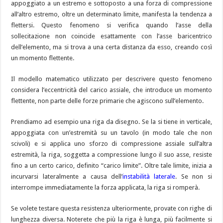
appoggiato a un estremo e sottoposto a una forza di compressione
all’altro estremo, oltre un determinato limite, manifesta la tendenza a
flettersi. Questo fenomeno si verifica quando l’asse della
sollecitazione non coincide esattamente con l’asse baricentrico
dell’elemento, ma si trova a una certa distanza da esso, creando così
un momento flettente.
Il modello matematico utilizzato per descrivere questo fenomeno
considera l’eccentricità del carico assiale, che introduce un momento
flettente, non parte delle forze primarie che agiscono sull’elemento.
Prendiamo ad esempio una riga da disegno. Se la si tiene in verticale,
appoggiata con un’estremità su un tavolo (in modo tale che non
scivoli) e si applica uno sforzo di compressione assiale sull’altra
estremità, la riga, soggetta a compressione lungo il suo asse, resiste
fino a un certo carico, definito “carico limite”. Oltre tale limite, inizia a
incurvarsi lateralmente a causa dell’
instabilità laterale
. Se non si
interrompe immediatamente la forza applicata, la riga si romperà.
Se volete testare questa resistenza ulteriormente, provate con righe di
lunghezza diversa. Noterete che più la riga è lunga, più facilmente si