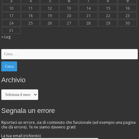
3
4
5
6
7
8
9
10
11
12
13
14
15
16
17
18
19
20
21
22
23
24
25
26
27
28
29
30
31
« Lug
Archivio
Archivio
Segnala un errore
Riportaci un errore, sia di contenuto che funzionale (ad esempio una pagina
che dà errore). Te ne siamo davvero grati!
La tua email (richiesto)