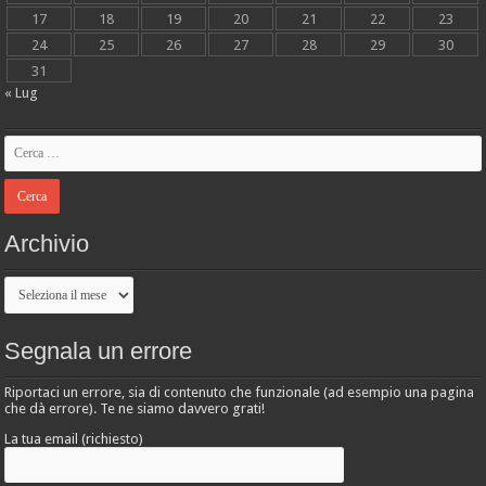
17
18
19
20
21
22
23
24
25
26
27
28
29
30
31
« Lug
Archivio
Archivio
Segnala un errore
Riportaci un errore, sia di contenuto che funzionale (ad esempio una pagina
che dà errore). Te ne siamo davvero grati!
La tua email (richiesto)