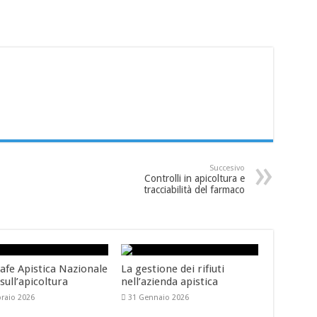
Succesivo
Controlli in apicoltura e
tracciabilità del farmaco
afe Apistica Nazionale
La gestione dei rifiuti
 sull’apicoltura
nell’azienda apistica
braio 2026
31 Gennaio 2026