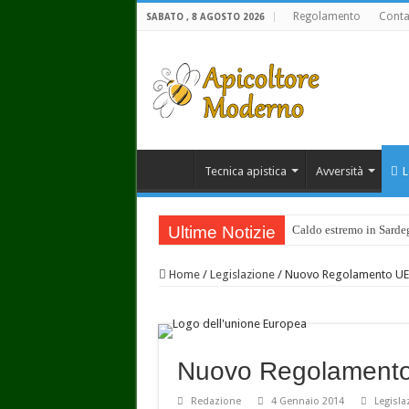
Regolamento
Conta
SABATO , 8 AGOSTO 2026
Tecnica apistica
Avversità
L
Ultime Notizie
Caldo estremo in Sardegn
Home
/
Legislazione
/
Nuovo Regolamento UE
Nuovo Regolament
Redazione
4 Gennaio 2014
Legisla