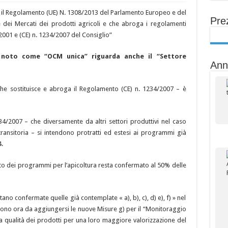
 il Regolamento (UE) N. 1308/2013 del Parlamento Europeo e del
Prez
dei Mercati dei prodotti agricoli e che abroga i regolamenti
/2001 e (CE) n. 1234/2007 del Consiglio”
 noto come “OCM unica” riguarda anche il “Settore
Ann
che sostituisce e abroga il Regolamento (CE) n. 1234/2007 – è
234/2007 – che diversamente da altri settori produttivi nel caso
transitoria – si intendono protratti ed estesi ai programmi già
.
ento dei programmi per l’apicoltura resta confermato al 50% delle
ano confermate quelle già contemplate « a), b), c), d) e), f) » nel
ono ora da aggiungersi le nuove Misure g) per il “Monitoraggio
la qualità dei prodotti per una loro maggiore valorizzazione del