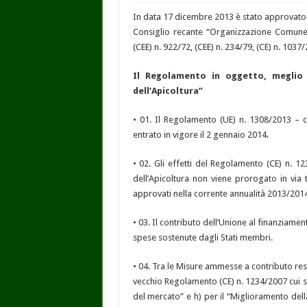
In data 17 dicembre 2013 è stato approvato
Consiglio recante “Organizzazione Comune 
(CEE) n. 922/72, (CEE) n. 234/79, (CE) n. 1037
Il Regolamento in oggetto, meglio
dell’Apicoltura”
• 01. Il Regolamento (UE) n. 1308/2013 – 
entrato in vigore il 2 gennaio 2014.
• 02. Gli effetti del Regolamento (CE) n. 1
dell’Apicoltura non viene prorogato in via 
approvati nella corrente annualità 2013/2014
• 03. Il contributo dell’Unione al finanziam
spese sostenute dagli Stati membri.
• 04. Tra le Misure ammesse a contributo rest
vecchio Regolamento (CE) n. 1234/2007 cui s
del mercato” e h) per il “Miglioramento del