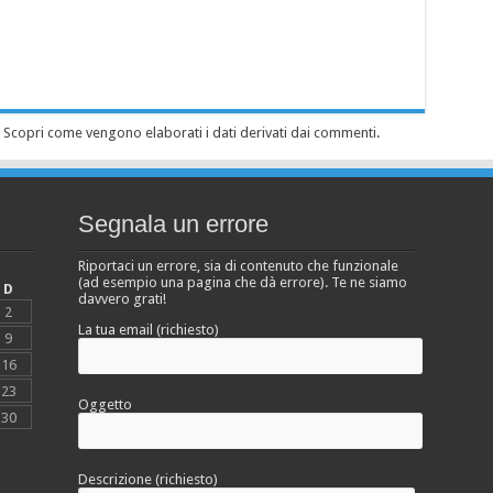
.
Scopri come vengono elaborati i dati derivati dai commenti
.
Segnala un errore
Riportaci un errore, sia di contenuto che funzionale
(ad esempio una pagina che dà errore). Te ne siamo
D
davvero grati!
2
La tua email (richiesto)
9
16
23
Oggetto
30
Descrizione (richiesto)