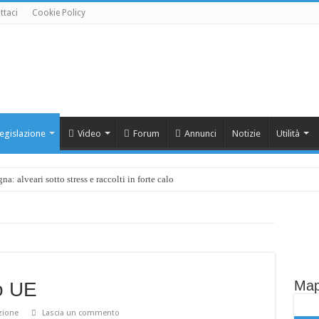
ttaci
Cookie Policy
egislazione
Video
Forum
Annunci
Notizie
Utilità
a: alveari sotto stress e raccolti in forte calo
Map
o UE
zione
Lascia un commento