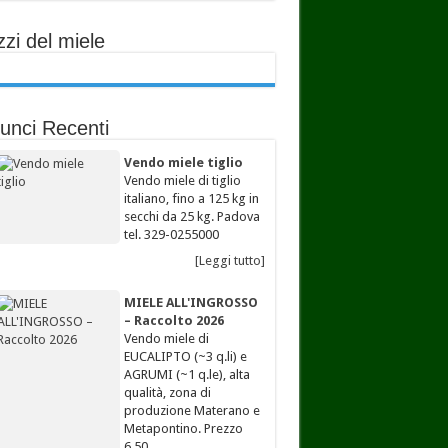
zi del miele
unci Recenti
Vendo miele tiglio
Vendo miele di tiglio
italiano, fino a 125 kg in
secchi da 25 kg. Padova
tel. 329-0255000
[Leggi tutto]
MIELE ALL'INGROSSO
– Raccolto 2026
Vendo miele di
EUCALIPTO (~3 q.li) e
AGRUMI (~1 q.le), alta
qualità, zona di
produzione Materano e
Metapontino. Prezzo
6,50…