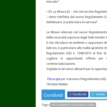
mercato”.
• 05. La Misura b) – che nel vecchio Regola
– viene ridefinita dal nuovo Regolamento (U
dell’alveare, in particolare la varroasi”.
Le Misure elencate nel nuovo Regolamento,
delle necessità espresse dagli Stati membr
Il che introduce un evidente e opportuno el
tutti noi, in particolare alle realtà apistich
Regolamento (UE) n. 1308/2013 al fine d
cogliere le opportunità offerte per 
commercializzazione.
Vogliate in tal senso attivarVi per le opportu
Clicca qui
per scaricare il Regolamento (UE)
Christian Mattei
Facebook
Twitter
Condividi
Tags
REGOLAMENTO UE IN APICOLTURA