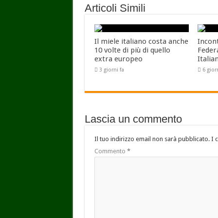
Articoli Simili
Il miele italiano costa anche
Incon
10 volte di più di quello
Feder
extra europeo
Italia
3 giorni fa
6 gior
Lascia un commento
Il tuo indirizzo email non sarà pubblicato.
I 
Commento
*