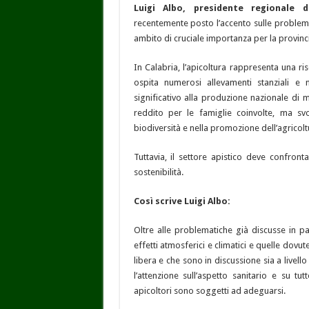
Luigi Albo, presidente regionale de
recentemente posto l’accento sulle problemat
ambito di cruciale importanza per la provinci
In Calabria, l’apicoltura rappresenta una r
ospita numerosi allevamenti stanziali e
significativo alla produzione nazionale di m
reddito per le famiglie coinvolte, ma sv
biodiversità e nella promozione dell’agricolt
Tuttavia, il settore apistico deve confron
sostenibilità.
Così scrive Luigi Albo:
Oltre alle problematiche già discusse in p
effetti atmosferici e climatici e quelle dov
libera e che sono in discussione sia a livell
l’attenzione sull’aspetto sanitario e su tu
apicoltori sono soggetti ad adeguarsi.