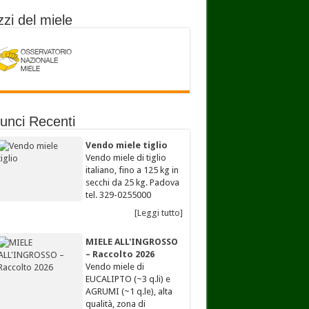
zi del miele
unci Recenti
Vendo miele tiglio
Vendo miele di tiglio
italiano, fino a 125 kg in
secchi da 25 kg. Padova
tel. 329-0255000
[Leggi tutto]
MIELE ALL'INGROSSO
– Raccolto 2026
Vendo miele di
EUCALIPTO (~3 q.li) e
AGRUMI (~1 q.le), alta
qualità, zona di