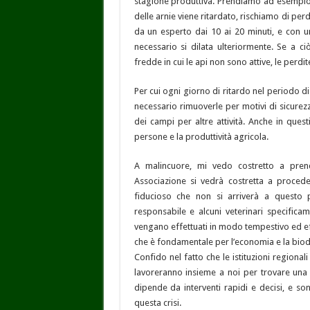
stagione produttiva. Prendiamo ad esempio la
delle arnie viene ritardato, rischiamo di perd
da un esperto dai 10 ai 20 minuti, e con u
necessario si dilata ulteriormente. Se a c
fredde in cui le api non sono attive, le perdi
Per cui ogni giorno di ritardo nel periodo di 
necessario rimuoverle per motivi di sicurez
dei campi per altre attività. Anche in questi
persone e la produttività agricola.
A malincuore, mi vedo costretto a prende
Associazione si vedrà costretta a procede
fiducioso che non si arriverà a questo 
responsabile e alcuni veterinari specificam
vengano effettuati in modo tempestivo ed e
che è fondamentale per l’economia e la biodiv
Confido nel fatto che le istituzioni region
lavoreranno insieme a noi per trovare una so
dipende da interventi rapidi e decisi, e s
questa crisi.