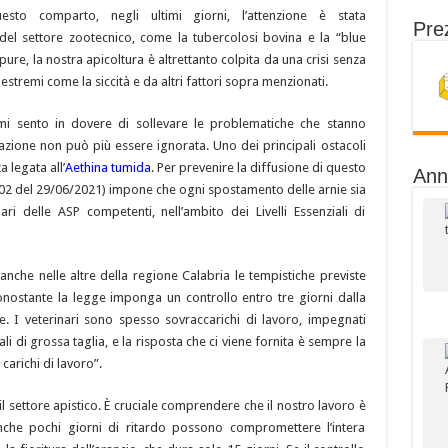
uesto comparto, negli ultimi giorni, l’attenzione è stata
Prez
del settore zootecnico, come la tubercolosi bovina e la “blue
re, la nostra apicoltura è altrettanto colpita da una crisi senza
stremi come la siccità e da altri fattori sopra menzionati.
i sento in dovere di sollevare le problematiche che stanno
uazione non può più essere ignorata. Uno dei principali ostacoli
 legata all’
Aethina tumida
. Per prevenire la diffusione di questo
Ann
 102 del 29/06/2021) impone che ogni spostamento delle arnie sia
ri delle ASP competenti, nell’ambito dei Livelli Essenziali di
che nelle altre della regione Calabria le tempistiche previste
nostante la legge imponga un controllo entro tre giorni dalla
ante. I veterinari sono spesso sovraccarichi di lavoro, impegnati
i di grossa taglia, e la risposta che ci viene fornita è sempre la
arichi di lavoro”.
l settore apistico. È cruciale comprendere che il nostro lavoro è
anche pochi giorni di ritardo possono compromettere l’intera