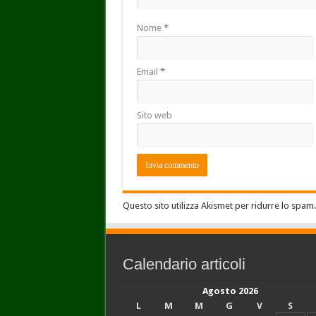
Nome
*
Email
*
Sito web
Questo sito utilizza Akismet per ridurre lo spam
Calendario articoli
Agosto 2026
L
M
M
G
V
S