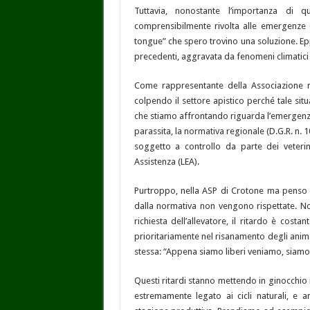
Tuttavia, nonostante l’importanza di q
comprensibilmente rivolta alle emergenze 
tongue” che spero trovino una soluzione. Eppu
precedenti, aggravata da fenomeni climatici e
Come rappresentante della Associazione m
colpendo il settore apistico perché tale sit
che stiamo affrontando riguarda l’emergenza
parassita, la normativa regionale (D.G.R. n.
soggetto a controllo da parte dei veterina
Assistenza (LEA).
Purtroppo, nella ASP di Crotone ma penso an
dalla normativa non vengono rispettate. No
richiesta dell’allevatore, il ritardo è cost
prioritariamente nel risanamento degli animal
stessa: “Appena siamo liberi veniamo, siamo c
Questi ritardi stanno mettendo in ginocchio i
estremamente legato ai cicli naturali, e 