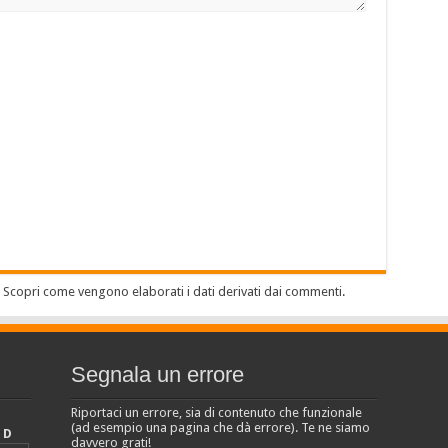
.
Scopri come vengono elaborati i dati derivati dai commenti
.
Segnala un errore
Riportaci un errore, sia di contenuto che funzionale
(ad esempio una pagina che dà errore). Te ne siamo
D
davvero grati!