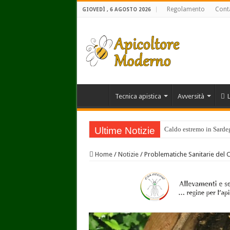
Regolamento
Conta
GIOVEDÌ , 6 AGOSTO 2026
Tecnica apistica
Avversità
Ultime Notizie
Caldo estremo in Sardegn
Il miele italiano costa 
Home
/
Notizie
/
Problematiche Sanitarie del 