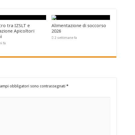
tro tra IZSLT e
Alimentazione di soccorso
azione Apicoltori
2026
ni
2 settimane fa
ni fa
campi obbligatori sono contrassegnati
*