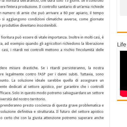
 fioritura dell’arancio, che dura solo 15 giorni. Se il controllo
ere l’intera produzione. Il controllo sanitario di un’arnia richiede
n numero di arnie che può arrivare a 80 per apiario, il tempo
iò si aggiungono condizioni climatiche avverse, come giornate
te produttive diventano insostenibili.
fioritura può essere di vitale importanza. Inoltre in molti casi, è
za, ad esempio quando gli agricoltori richiedono la liberazione
Life
 casi, i ritardi nei controlli mettono a rischio l’incolumità delle
re misure drastiche. Se i ritardi persisteranno, la nostra
re legalmente contro l’ASP per i danni subiti. Tuttavia, sono
punto. La soluzione ideale sarebbe quella di assegnare un
ente dedicati al settore apistico, per garantire che i controlli
fficace. Solo in questo modo potremo salvaguardare un settore
ersità del nostro territorio.
ali prenderanno presto coscienza di questa grave problematica e
luzione definitiva e strutturata. Il futuro del settore apistico
ono certo che con la giusta attenzione potremo superare anche