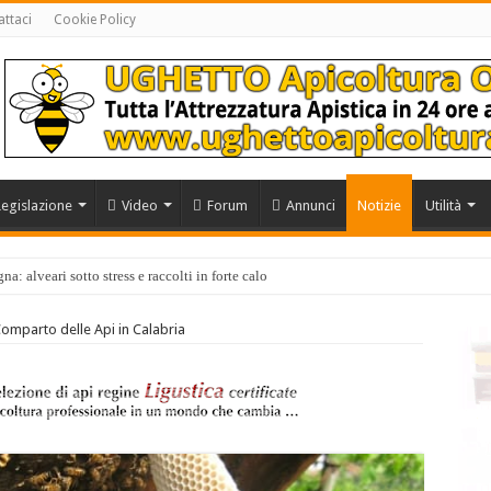
ttaci
Cookie Policy
Legislazione
Video
Forum
Annunci
Notizie
Utilità
a: alveari sotto stress e raccolti in forte calo
anche 10 volte di più di quello extra europeo
Comparto delle Api in Calabria