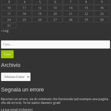
3
4
5
6
7
8
9
10
11
12
13
14
15
16
17
18
19
20
21
22
23
24
25
26
27
28
29
30
31
« Lug
Archivio
Archivio
Segnala un errore
Riportaci un errore, sia di contenuto che funzionale (ad esempio una pagina
che dà errore). Te ne siamo davvero grati!
La tua email (richiesto)