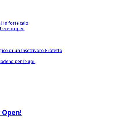
i in forte calo
extra europeo
gico di un Insettivoro Protetto
bdeno per le api.
w Open!