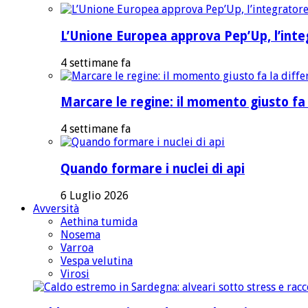
L’Unione Europea approva Pep’Up, l’integ
4 settimane fa
Marcare le regine: il momento giusto fa 
4 settimane fa
Quando formare i nuclei di api
6 Luglio 2026
Avversità
Aethina tumida
Nosema
Varroa
Vespa velutina
Virosi