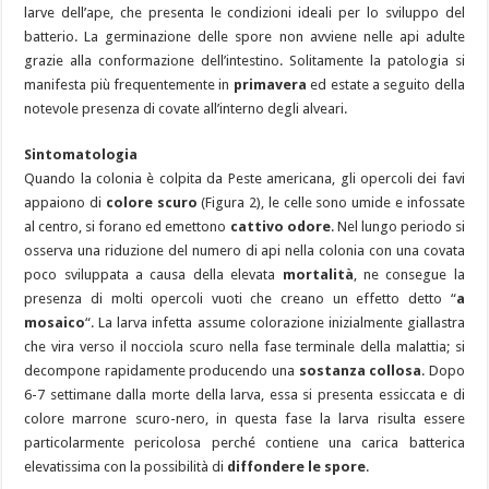
larve dell’ape, che presenta le condizioni ideali per lo sviluppo del
batterio. La germinazione delle spore non avviene nelle api adulte
grazie alla conformazione dell’intestino. Solitamente la patologia si
manifesta più frequentemente in
primavera
ed estate a seguito della
notevole presenza di covate all’interno degli alveari.
Sintomatologia
Quando la colonia è colpita da Peste americana, gli opercoli dei favi
appaiono di
colore scuro
(Figura 2), le celle sono umide e infossate
al centro, si forano ed emettono
cattivo odore
. Nel lungo periodo si
osserva una riduzione del numero di api nella colonia con una covata
poco sviluppata a causa della elevata
mortalità
, ne consegue la
presenza di molti opercoli vuoti che creano un effetto detto “
a
mosaico
“. La larva infetta assume colorazione inizialmente giallastra
che vira verso il nocciola scuro nella fase terminale della malattia; si
decompone rapidamente producendo una
sostanza collosa
. Dopo
6-7 settimane dalla morte della larva, essa si presenta essiccata e di
colore marrone scuro-nero, in questa fase la larva risulta essere
particolarmente pericolosa perché contiene una carica batterica
elevatissima con la possibilità di
diffondere le spore
.