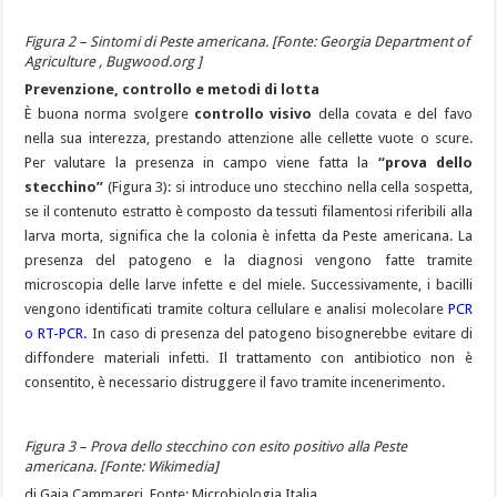
Figura 2 – Sintomi di Peste americana. [Fonte: Georgia Department of
Agriculture , Bugwood.org ]
Prevenzione, controllo e metodi di lotta
È buona norma svolgere
controllo visivo
della covata e del favo
nella sua interezza, prestando attenzione alle cellette vuote o scure.
Per valutare la presenza in campo viene fatta la
“prova dello
stecchino”
(Figura 3): si introduce uno stecchino nella cella sospetta,
se il contenuto estratto è composto da tessuti filamentosi riferibili alla
larva morta, significa che la colonia è infetta da Peste americana. La
presenza del patogeno e la diagnosi vengono fatte tramite
microscopia delle larve infette e del miele. Successivamente, i bacilli
vengono identificati tramite coltura cellulare e analisi molecolare
PCR
o RT-PCR.
In caso di presenza del patogeno bisognerebbe evitare di
diffondere materiali infetti. Il trattamento con antibiotico non è
consentito, è necessario distruggere il favo tramite incenerimento.
Figura 3 – Prova dello stecchino con esito positivo alla Peste
americana. [Fonte: Wikimedia]
di
Gaia Cammareri. Fonte: Microbiologia Italia