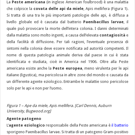
La
Peste americana
(in inglese American foulbrood) è una malattia
che colpisce la
covata delle api da miele
, Apis mellifera (Figura 1).
Si tratta di una tra le più importanti patologie delle api, è diffusa a
livello globale ed è causata dal batterio
Paenibacillus larvae
, il
quale può provocare la morte dell’intera colonia. I danni determinati
dalla malattia sono molto ingenti, a causa dell’elevata
contagiosità
e
della facilità di diffusione. Per tali ragioni, l’eventuale presenza di
sintomi nella colonia deve essere notificata ad autorità competenti. Il
nome di questa patologia animale deriva dal paese in cui è stata
identificata e studiata, cioè in America nel 1906. Oltre alla Peste
americana esiste anche la
Peste europea
, meno virulenta per le api
italiane (ligustica), ma pericolosa in altre zone del mondo e causata da
un differente agente eziologico. Entrambe le malattie sono pericolose
solo per le api e non per l’uomo.
Figura 1 – Ape da miele, Apis mellifera. [Carl Dennis, Auburn
University, Bugwood.org]
Agente patogeno
L’
agente eziologico
responsabile della Peste americana è
il batterio
sporigeno Paenibacillus larvae. Si tratta di un patogeno Gram-positivo