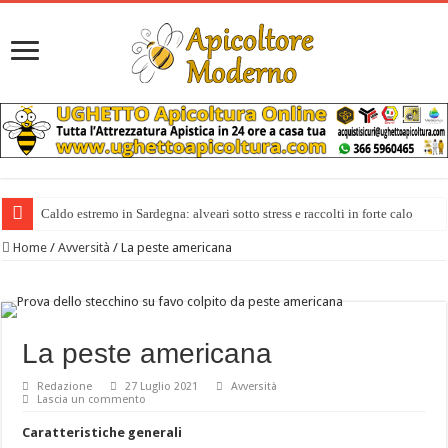
Caldo estremo in Sardegna: alveari sotto stress e raccolti in forte calo
Home
/
Avversità
/
La peste americana
La peste americana
Redazione
27 Luglio 2021
Avversità
Lascia un commento
Caratteristiche generali