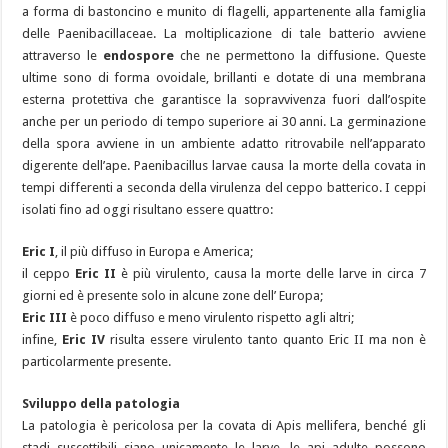
a forma di bastoncino e munito di flagelli, appartenente alla famiglia
delle Paenibacillaceae. La moltiplicazione di tale batterio avviene
attraverso le
endospore
che ne permettono la diffusione. Queste
ultime sono di forma ovoidale, brillanti e dotate di una membrana
esterna protettiva che garantisce la sopravvivenza fuori dall’ospite
anche per un periodo di tempo superiore ai 30 anni. La germinazione
della spora avviene in un ambiente adatto ritrovabile nell’apparato
digerente dell’ape. Paenibacillus larvae causa la morte della covata in
tempi differenti a seconda della virulenza del ceppo batterico. I ceppi
isolati fino ad oggi risultano essere quattro:
Eric I
, il più diffuso in Europa e America;
il ceppo
Eric II
è più virulento, causa la morte delle larve in circa 7
giorni ed è presente solo in alcune zone dell’ Europa;
Eric III
è poco diffuso e meno virulento rispetto agli altri;
infine,
Eric IV
risulta essere virulento tanto quanto Eric II ma non è
particolarmente presente.
Sviluppo della patologia
La patologia è pericolosa per la covata di Apis mellifera, benché gli
stadi suscettibili siano unicamente le larve, le api adulte possono