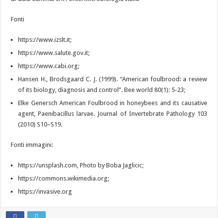
Fonti
https://www.izslt.it;
https://www.salute.gov.it;
https://www.cabi.org;
Hansen H., Brodsgaard C. J. (1999). “American foulbrood: a review
of its biology, diagnosis and control”. Bee world 80(1): 5-23;
Elke Genersch American Foulbrood in honeybees and its causative
agent, Paenibacillus larvae. Journal of Invertebrate Pathology 103
(2010) S10–S19.
Fonti immagini:
https://unsplash.com, Photo by Boba Jaglicic;
https://commons.wikimedia.org;
https://invasive.org