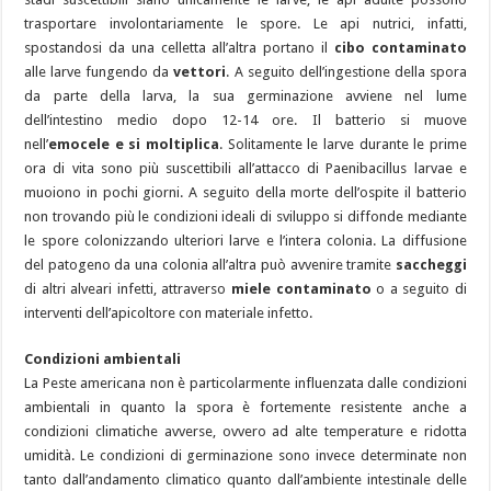
trasportare involontariamente le spore. Le api nutrici, infatti,
spostandosi da una celletta all’altra portano il
cibo contaminato
alle larve fungendo da
vettori
. A seguito dell’ingestione della spora
da parte della larva, la sua germinazione avviene nel lume
dell’intestino medio dopo 12-14 ore. Il batterio si muove
nell’
emocele e si moltiplica
. Solitamente le larve durante le prime
ora di vita sono più suscettibili all’attacco di Paenibacillus larvae e
muoiono in pochi giorni. A seguito della morte dell’ospite il batterio
non trovando più le condizioni ideali di sviluppo si diffonde mediante
le spore colonizzando ulteriori larve e l’intera colonia. La diffusione
del patogeno da una colonia all’altra può avvenire tramite
saccheggi
di altri alveari infetti, attraverso
miele contaminato
o a seguito di
interventi dell’apicoltore con materiale infetto.
Condizioni ambientali
La Peste americana non è particolarmente influenzata dalle condizioni
ambientali in quanto la spora è fortemente resistente anche a
condizioni climatiche avverse, ovvero ad alte temperature e ridotta
umidità. Le condizioni di germinazione sono invece determinate non
tanto dall’andamento climatico quanto dall’ambiente intestinale delle