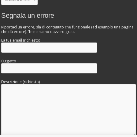
Segnala un errore
Riportaci un errore, sia di contenuto che funzionale (ad esempio una pagina
che dà errore). Te ne siamo davvero grati!
La tua email (richiesto)
Oggetto
Descrizione (richiesto)