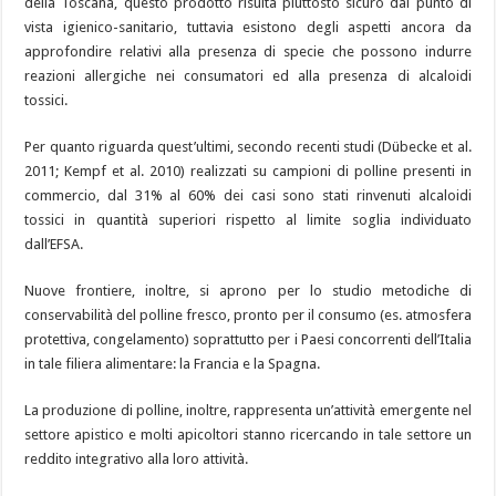
della Toscana, questo prodotto risulta piuttosto sicuro dal punto di
vista igienico-sanitario, tuttavia esistono degli aspetti ancora da
approfondire relativi alla presenza di specie che possono indurre
reazioni allergiche nei consumatori ed alla presenza di alcaloidi
tossici.
Per quanto riguarda quest’ultimi, secondo recenti studi (Dübecke et al.
2011; Kempf et al. 2010) realizzati su campioni di polline presenti in
commercio, dal 31% al 60% dei casi sono stati rinvenuti alcaloidi
tossici in quantità superiori rispetto al limite soglia individuato
dall’EFSA.
Nuove frontiere, inoltre, si aprono per lo studio metodiche di
conservabilità del polline fresco, pronto per il consumo (es. atmosfera
protettiva, congelamento) soprattutto per i Paesi concorrenti dell’Italia
in tale filiera alimentare: la Francia e la Spagna.
La produzione di polline, inoltre, rappresenta un’attività emergente nel
settore apistico e molti apicoltori stanno ricercando in tale settore un
reddito integrativo alla loro attività.