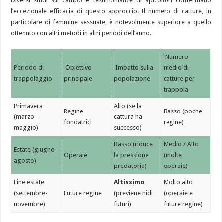
Diversi studi sul campo e testimonianze di apicoltori confermano
l’eccezionale efficacia di questo approccio. Il numero di catture, in
particolare di femmine sessuate, è notevolmente superiore a quello
ottenuto con altri metodi in altri periodi dell’anno.
Numero
Periodo di
Obiettivo
Impatto sulla
medio di
trappolaggio
principale
popolazione
catture per
trappola
Primavera
Alto (se la
Regine
Basso (poche
(marzo-
cattura ha
fondatrici
regine)
maggio)
successo)
Basso (riduce
Medio / Alto
Estate (giugno-
Operaie
la pressione
(molte
agosto)
predatoria)
operaie)
Fine estate
Altissimo
Molto alto
(settembre-
Future regine
(previene nidi
(operaie e
novembre)
futuri)
future regine)