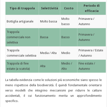
Periodo di
Tipo di trappola
Selettività
Costo
efficacia
Molto
Primavera /
Bottiglia artigianale
Molto bassa
basso
Autunno
Trappola
Primavera /
commerciale non
Bassa
Basso
Autunno
selettiva
Trappola
Primavera / Estate
Media / Alta
Medio
commerciale selettiva
/ Autunno
Trappola di fine
Medio /
Fine estate /
Alta
estate (a scatola)
Alto
Autunno
La tabella evidenzia come le soluzioni più economiche siano spesso le
meno rispettose della biodiversità. È quindi fondamentale orientarsi
verso modelli che integrino meccanismi per ridurre le catture
accidentali, il cui funzionamento merita un approfondimento
specifico.