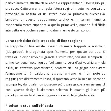
particolarmente attratte dalle esche e rappresentano il bersaglio più
prezioso. Catturare una singola futura regina in autunno equivale a
prevenire la nascita di un intero nido la primavera successiva.
L’impatto di questo trappolaggio tardivo è, in termini numerici,
esponenzialmente superiore a quello primaverile, quando è difficile
intercettare le poche regine fondatrici in un vasto territorio.
Caratteristiche della trappola “di fine stagione”
La trappola di fine estate, spesso chiamata trappola a scatola o
“Jabeprode”, è progettata specificamente per questo periodo. Si
tratta di un dispositivo più grande e strutturato, con due scomparti. Il
primo contiene l’esca liquida (solitamente cera d’api vecchia e miele
diluiti, un attrattivo potentissimo) protetta da una griglia per evitare
l’annegamento. I calabroni, attratti, entrano e, non potendo
raggiungere direttamente l’esca, si spostano verso la luce nel secondo
scomparto, dal quale non possono più uscire grazie a un sistema di
coni. Questo design è altamente selettivo, in quanto gli insetti più
piccoli possono facilmente fuggire attraverso le griglie laterali.
Risultati e studi sull’efficacia