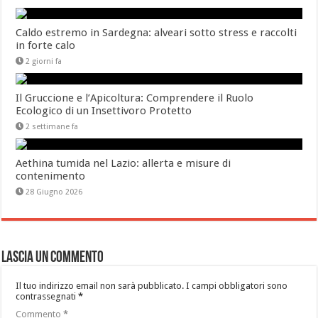
Caldo estremo in Sardegna: alveari sotto stress e raccolti
in forte calo
2 giorni fa
Il Gruccione e l’Apicoltura: Comprendere il Ruolo
Ecologico di un Insettivoro Protetto
2 settimane fa
Aethina tumida nel Lazio: allerta e misure di
contenimento
28 Giugno 2026
Lascia un commento
Il tuo indirizzo email non sarà pubblicato.
I campi obbligatori sono
contrassegnati
*
Commento
*