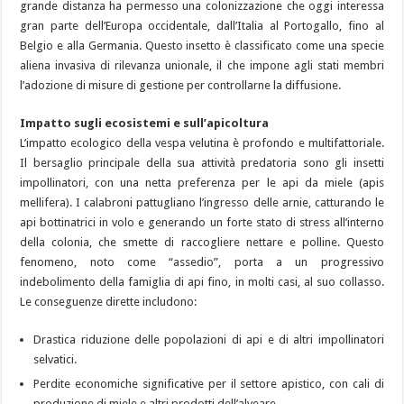
grande distanza ha permesso una colonizzazione che oggi interessa
gran parte dell’Europa occidentale, dall’Italia al Portogallo, fino al
Belgio e alla Germania. Questo insetto è classificato come una specie
aliena invasiva di rilevanza unionale, il che impone agli stati membri
l’adozione di misure di gestione per controllarne la diffusione.
Impatto sugli ecosistemi e sull’apicoltura
L’impatto ecologico della vespa velutina è profondo e multifattoriale.
Il bersaglio principale della sua attività predatoria sono gli insetti
impollinatori, con una netta preferenza per le api da miele (apis
mellifera). I calabroni pattugliano l’ingresso delle arnie, catturando le
api bottinatrici in volo e generando un forte stato di stress all’interno
della colonia, che smette di raccogliere nettare e polline. Questo
fenomeno, noto come “assedio”, porta a un progressivo
indebolimento della famiglia di api fino, in molti casi, al suo collasso.
Le conseguenze dirette includono:
Drastica riduzione delle popolazioni di api e di altri impollinatori
selvatici.
Perdite economiche significative per il settore apistico, con cali di
produzione di miele e altri prodotti dell’alveare.