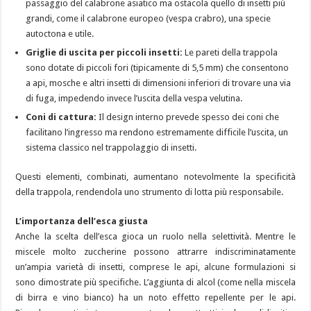
passaggio del calabrone asiatico ma ostacola quello di insetti più
grandi, come il calabrone europeo (vespa crabro), una specie
autoctona e utile.
Griglie di uscita per piccoli insetti:
Le pareti della trappola
sono dotate di piccoli fori (tipicamente di 5,5 mm) che consentono
a api, mosche e altri insetti di dimensioni inferiori di trovare una via
di fuga, impedendo invece l’uscita della vespa velutina.
Coni di cattura:
Il design interno prevede spesso dei coni che
facilitano l’ingresso ma rendono estremamente difficile l’uscita, un
sistema classico nel trappolaggio di insetti.
Questi elementi, combinati, aumentano notevolmente la specificità
della trappola, rendendola uno strumento di lotta più responsabile.
L’importanza dell’esca giusta
Anche la scelta dell’esca gioca un ruolo nella selettività. Mentre le
miscele molto zuccherine possono attrarre indiscriminatamente
un’ampia varietà di insetti, comprese le api, alcune formulazioni si
sono dimostrate più specifiche. L’aggiunta di alcol (come nella miscela
di birra e vino bianco) ha un noto effetto repellente per le api.