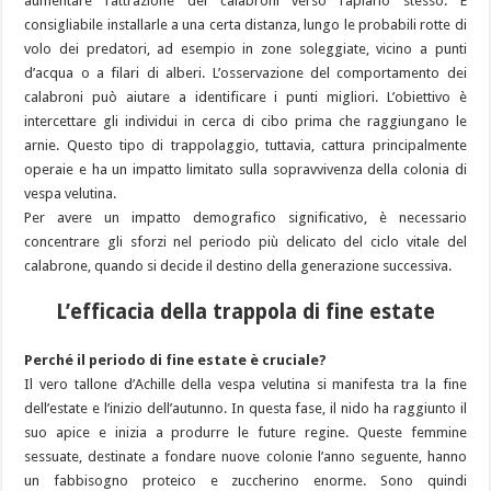
aumentare l’attrazione dei calabroni verso l’apiario stesso. È
consigliabile installarle a una certa distanza, lungo le probabili rotte di
volo dei predatori, ad esempio in zone soleggiate, vicino a punti
d’acqua o a filari di alberi. L’osservazione del comportamento dei
calabroni può aiutare a identificare i punti migliori. L’obiettivo è
intercettare gli individui in cerca di cibo prima che raggiungano le
arnie. Questo tipo di trappolaggio, tuttavia, cattura principalmente
operaie e ha un impatto limitato sulla sopravvivenza della colonia di
vespa velutina.
Per avere un impatto demografico significativo, è necessario
concentrare gli sforzi nel periodo più delicato del ciclo vitale del
calabrone, quando si decide il destino della generazione successiva.
L’efficacia della trappola di fine estate
Perché il periodo di fine estate è cruciale?
Il vero tallone d’Achille della vespa velutina si manifesta tra la fine
dell’estate e l’inizio dell’autunno. In questa fase, il nido ha raggiunto il
suo apice e inizia a produrre le future regine. Queste femmine
sessuate, destinate a fondare nuove colonie l’anno seguente, hanno
un fabbisogno proteico e zuccherino enorme. Sono quindi