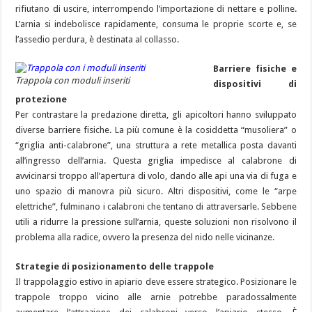
rifiutano di uscire, interrompendo l’importazione di nettare e polline.
L’arnia si indebolisce rapidamente, consuma le proprie scorte e, se
l’assedio perdura, è destinata al collasso.
Barriere fisiche e
Trappola con moduli inseriti
dispositivi di
protezione
Per contrastare la predazione diretta, gli apicoltori hanno sviluppato
diverse barriere fisiche. La più comune è la cosiddetta “musoliera” o
“griglia anti-calabrone”, una struttura a rete metallica posta davanti
all’ingresso dell’arnia. Questa griglia impedisce al calabrone di
avvicinarsi troppo all’apertura di volo, dando alle api una via di fuga e
uno spazio di manovra più sicuro. Altri dispositivi, come le “arpe
elettriche”, fulminano i calabroni che tentano di attraversarle. Sebbene
utili a ridurre la pressione sull’arnia, queste soluzioni non risolvono il
problema alla radice, ovvero la presenza del nido nelle vicinanze.
Strategie di posizionamento delle trappole
Il trappolaggio estivo in apiario deve essere strategico. Posizionare le
trappole troppo vicino alle arnie potrebbe paradossalmente