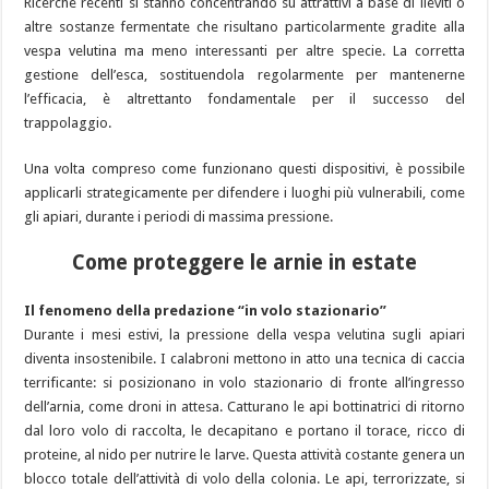
Ricerche recenti si stanno concentrando su attrattivi a base di lieviti o
altre sostanze fermentate che risultano particolarmente gradite alla
vespa velutina ma meno interessanti per altre specie. La corretta
gestione dell’esca, sostituendola regolarmente per mantenerne
l’efficacia, è altrettanto fondamentale per il successo del
trappolaggio.
Una volta compreso come funzionano questi dispositivi, è possibile
applicarli strategicamente per difendere i luoghi più vulnerabili, come
gli apiari, durante i periodi di massima pressione.
Come proteggere le arnie in estate
Il fenomeno della predazione “in volo stazionario”
Durante i mesi estivi, la pressione della vespa velutina sugli apiari
diventa insostenibile. I calabroni mettono in atto una tecnica di caccia
terrificante: si posizionano in volo stazionario di fronte all’ingresso
dell’arnia, come droni in attesa. Catturano le api bottinatrici di ritorno
dal loro volo di raccolta, le decapitano e portano il torace, ricco di
proteine, al nido per nutrire le larve. Questa attività costante genera un
blocco totale dell’attività di volo della colonia. Le api, terrorizzate, si