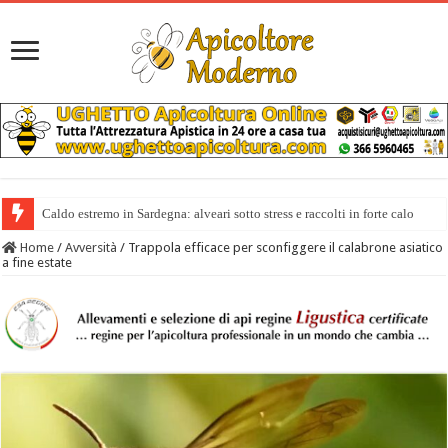
Caldo estremo in Sardegna: alveari sotto stress e raccolti in forte calo
Il miele italiano costa anche 10 volte di più di quello extra europeo
Home
/
Avversità
/
Trappola efficace per sconfiggere il calabrone asiatico
a fine estate