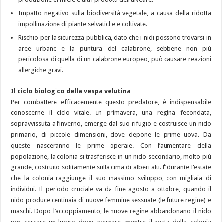
Impatto negativo sulla biodiversità vegetale, a causa della ridotta
impollinazione di piante selvatiche e coltivate.
Rischio per la sicurezza pubblica, dato che i nidi possono trovarsi in
aree urbane e la puntura del calabrone, sebbene non più
pericolosa di quella di un calabrone europeo, può causare reazioni
allergiche gravi.
Il ciclo biologico della vespa velutina
Per combattere efficacemente questo predatore, è indispensabile
conoscerne il ciclo vitale. In primavera, una regina fecondata,
sopravvissuta all’inverno, emerge dal suo rifugio e costruisce un nido
primario, di piccole dimensioni, dove depone le prime uova. Da
queste nasceranno le prime operaie. Con l’aumentare della
popolazione, la colonia si trasferisce in un nido secondario, molto più
grande, costruito solitamente sulla cima di alberi alti. È durante l’estate
che la colonia raggiunge il suo massimo sviluppo, con migliaia di
individui. Il periodo cruciale va da fine agosto a ottobre, quando il
nido produce centinaia di nuove femmine sessuate (le future regine) e
maschi. Dopo l’accoppiamento, le nuove regine abbandonano il nido
per cercare un luogo dove svernare, mentre il resto della colonia