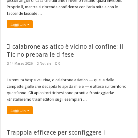
piccoli angoli di casa che durante l’inverno restano quasi invisibili.
Marcare le regine: il momento giusto fa la differenza?
Proprio lì, mentre si riprende confidenza con l’aria mite e con le
Piano di lotta alla varroa 2026
faccende lasciate …
Leggi tutto »
Il calabrone asiatico è vicino al confine: il
Ticino prepara le difese
14 Marzo 2026
Notizie
0
La temuta Vespa velutina, o calabrone asiatico — quella dalle
zampette gialle che decapita le api da miele — è attesa sul territorio
quest’anno. Gli apicoltori ticinesi sono pronti a fronteggiarla:
«Installeremo trasmettitori sugli esemplari …
Leggi tutto »
Trappola efficace per sconfiggere il