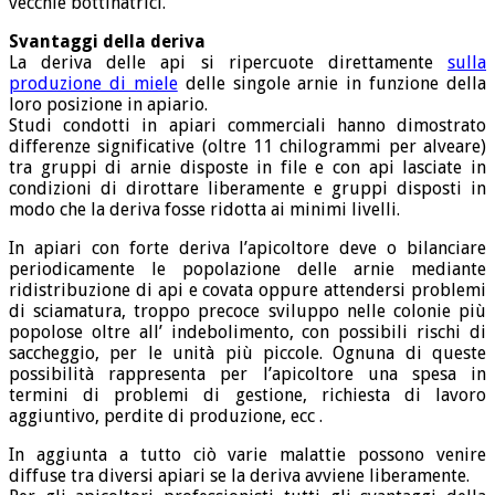
vecchie bottinatrici.
Svantaggi della deriva
La deriva delle api si ripercuote direttamente
sulla
produzione di miele
delle singole arnie in funzione della
loro posizione in apiario.
Studi condotti in apiari commerciali hanno dimostrato
differenze significative (oltre 11 chilogrammi per alveare)
tra gruppi di arnie disposte in file e con api lasciate in
condizioni di dirottare liberamente e gruppi disposti in
modo che la deriva fosse ridotta ai minimi livelli.
In apiari con forte deriva l’apicoltore deve o bilanciare
periodicamente le popolazione delle arnie mediante
ridistribuzione di api e covata oppure attendersi problemi
di sciamatura, troppo precoce sviluppo nelle colonie più
popolose oltre all’ indebolimento, con possibili rischi di
saccheggio, per le unità più piccole. Ognuna di queste
possibilità rappresenta per l’apicoltore una spesa in
termini di problemi di gestione, richiesta di lavoro
aggiuntivo, perdite di produzione, ecc .
In aggiunta a tutto ciò varie malattie possono venire
diffuse tra diversi apiari se la deriva avviene liberamente.