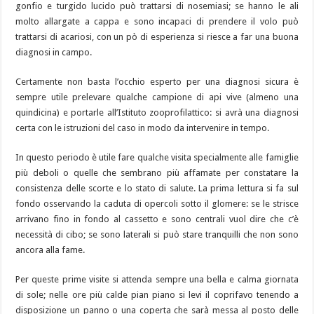
gonfio e turgido lucido può trattarsi di nosemiasi; se hanno le ali
molto allargate a cappa e sono incapaci di prendere il volo può
trattarsi di acariosi, con un pò di esperienza si riesce a far una buona
diagnosi in campo.
Certamente non basta l’occhio esperto per una diagnosi sicura è
sempre utile prelevare qualche campione di api vive (almeno una
quindicina) e portarle all’Istituto zooprofilattico: si avrà una diagnosi
certa con le istruzioni del caso in modo da intervenire in tempo.
In questo periodo è utile fare qualche visita specialmente alle famiglie
più deboli o quelle che sembrano più affamate per constatare la
consistenza delle scorte e lo stato di salute. La prima lettura si fa sul
fondo osservando la caduta di opercoli sotto il glomere: se le strisce
arrivano fino in fondo al cassetto e sono centrali vuol dire che c’è
necessità di cibo; se sono laterali si può stare tranquilli che non sono
ancora alla fame.
Per queste prime visite si attenda sempre una bella e calma giornata
di sole; nelle ore più calde pian piano si levi il coprifavo tenendo a
disposizione un panno o una coperta che sarà messa al posto delle