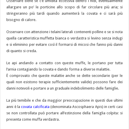
Osservare bene se c’è umidità eccessiva dentro i nidi, eventualmente
allargare un po’ le porticine allo scopo di far circolare più aria; si
stringeranno più tardi quando aumenterà la covata e ci sarà più
bisogno di calore.
Osservare con attenzione i telaini laterali contenenti polline e se si nota
quella caratteristica muffetta bianca o verdastra si levino senza indugi
e si eliminino per evitare così il formarsi di micosi che fanno più danni
di quanto si creda.
Le api andando a contatto con queste muffe, le portano per tutta
l’arnia contagiando la covata e dando forma a diverse malattie.
È comprovato che queste malattie anche se dette secondarie (per le
quali non esistono terapie sufficientemente valide) possono fare dei
danni notevoli e portare a un graduale indebolimento delle famiglie.
La più temibile e che da maggior preoccupazione in questi due ultimi
anni è la
covata calcificata
(denominata Ascosphaera Apis) in certi casi
se non controllata può portare all’estinzione della famiglia colpita: si
presenta come muffa verdastra.