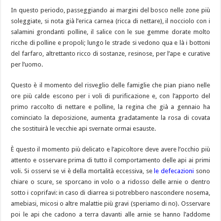
In questo periodo, passeggiando ai margini del bosco nelle zone più
soleggiate, si nota già l’erica carnea (ricca di nettare), il nocciolo con i
salamini grondanti polline, il salice con le sue gemme dorate molto
ricche di polline e propoli; lungo le strade si vedono qua e là i bottoni
del farfaro, altrettanto ricco di sostanze, resinose, per l’ape e curative
per l’uomo.
Questo è il momento del risveglio delle famiglie che pian piano nelle
ore più calde escono per i voli di purificazione e, con l’apporto del
primo raccolto di nettare e polline, la regina che già a gennaio ha
cominciato la deposizione, aumenta gradatamente la rosa di covata
che sostituirà le vecchie api svernate ormai esauste.
È questo il momento più delicato e l’apicoltore deve avere l’occhio più
attento e osservare prima di tutto il comportamento delle api ai primi
voli. Si osservi se vi è della mortalità eccessiva, se
le defecazioni
sono
chiare o scure, se sporcano in volo o a ridosso delle arnie o dentro
sotto i coprifavi: in caso di diarrea si potrebbero nascondere nosema,
amebiasi, micosi o altre malattie più gravi (speriamo di no). Osservare
poi le api che cadono a terra davanti alle arnie se hanno l’addome