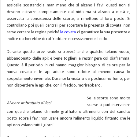
assicelle scostandola man mano che si alzano i favi: questi non si
devono estrarre completamente dal nido ma si alzano a metà e,
osservata la consistenza delle scorte, si rimettono al loro posto. Si
controllano poi quelli centrali per accertare la presenza di covata: non
serve cercare la regina poiché
la covata
ci garantisce la sua presenza e
inoltre rischierebbe di raffreddare eccessivamente il nido.
Durante queste brevi visite si troverà anche qualche telaino vuoto,
abbandonato dalle api: è bene toglierli e restringere col diaframma.
Questo è il periodo in cui hanno maggior bisogno di calore per la
nuova covata e le api adulte sono ridotte al minimo causa lo
spopolamento invernale. Durante la visita si usi pochissimo fumo, per
non disperdere le api che, con il freddo, morirebbero.
Se le scorte sono molto
Alveare imbrattato di feci
scarse si può intervenire
con qualche telaino di miele graffiato o altrimenti con del candito
posto sopra i favi; non usare ancora l’alimento liquido fintanto che le
api non volano tutti i giorni.