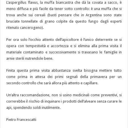
L’aspergillus flavus, la muffa biancastra che dà la covata a sacco, è
meno diffusa e più facile da tener sotto controllo: è una muffa che si
trova anche sui cereali (basti pensare che in Argentina sono state
bruciate tonnellate di grano colpite da questo fungo dagli esperti
ritenuto cancerogeno).
Per ora solo l’occhio attento dell’apicoltore è l’unico deterrente se si
opera con tempestività e accortezza e si elimina alla prima visita il
materiale contaminato e successivamente si travasano le famiglie in
arnie sterili nutrendole bene.
Finita questa prima visita abbastanza svelta bisogna mettere tutto
come prima in attesa dei primi segnali della primavera per un
secondo controllo che sarà allora più attento e capillare.
Un’altra raccomandazione, non si usino medicinali come preventivi, si
correrebbe il rischio di inquinare i prodotti dell’alveare senza curare le
api, spendendo soldi inutilmente.
Pietro Francescatti