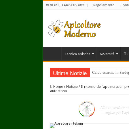
Regolamento
Conta
VENERDÌ , 7 AGOSTO 2026
Tecnica apistica
Avversità
Ultime Notizie
Caldo estremo in Sardegn
Home
/
Notizie
/
Il ritorno dell’ape nera: un pr
autoctona