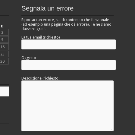
Segnala un errore
Riportaci un errore, sia di contenuto che funzionale
(ad esempio una pagina che dà errore). Te ne siamo
D
davvero grati!
2
La tua email (richiesto)
9
16
23
Oggetto
30
Descrizione (richiesto)