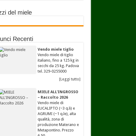
zi del miele
unci Recenti
Vendo miele tiglio
Vendo miele di tiglio
italiano, fino a 125 kg in
secchi da 25 kg. Padova
tel. 329-0255000
[Leggi tutto]
MIELE ALL'INGROSSO
– Raccolto 2026
Vendo miele di
EUCALIPTO (~3 q.li) e
AGRUMI (~1 q.le), alta
qualità, zona di
produzione Materano e
Metapontino. Prezzo
6,50…