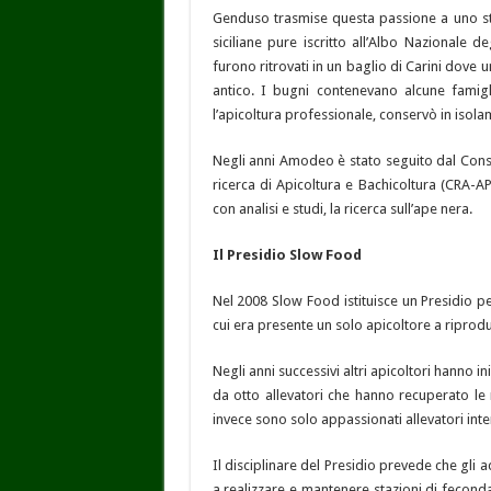
Genduso trasmise questa passione a uno stud
siciliane pure iscritto all’Albo Nazionale de
furono ritrovati in un baglio di Carini dov
antico. I bugni contenevano alcune famig
l’apicoltura professionale, conservò in isolame
Negli anni Amodeo è stato seguito dal Consig
ricerca di Apicoltura e Bachicoltura (CRA-
con analisi e studi, la ricerca sull’ape nera.
Il Presidio Slow Food
Nel 2008 Slow Food istituisce un Presidio pe
cui era presente un solo apicoltore a riprodu
Negli anni successivi altri apicoltori hanno i
da otto allevatori che hanno recuperato le
invece sono solo appassionati allevatori inte
Il disciplinare del Presidio prevede che gli 
a realizzare e mantenere stazioni di fecondaz