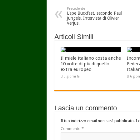
Precedente
L’ape Buckfast, secondo Paul
Jungels. Intervista di Olivier
Verjus.
Articoli Simili
Il miele italiano costa anche
Incon
10 volte di più di quello
Feder
extra europeo
Italia
3 giorni fa
6 gior
Lascia un commento
Il tuo indirizzo email non sarà pubblicato.
I 
Commento
*