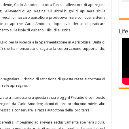
ente, Carlo Amodeo, tuttora l’unico l’allevatore di api regine
gli Allevatori di Api Regine. Gli ultimi bugni di api nere sicule
e un vecchio massaro apicoltore produceva miele con quel sistema
lie di api che Carlo Amodeo, dopo aver deciso di praticare
nto sulle isole di Vulcano, Filicudi e Ustica.
Life
lio per la Ricerca e la Sperimentazione in Agricoltura, Unità di
API) che ha monitorato e seguito la conservazione supportando,
r segnalare il rischio di estinzione di questa razza autoctona di
rre le api regine.
niziato a interessarsi a questa razza e oggi il Presidio è composto
 regine da Carlo Amodeo; alcuni di loro producono miele, altri
ressati a conservare la razza autoctona della loro terra.
aderenti si impegnino ad allevare esclusivamente ape nera sicula,
ione, a non praticare trattamenti oltre quelli indispensabili nel