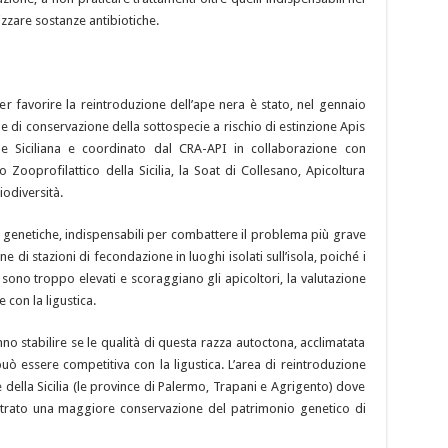
lizzare sostanze antibiotiche.
 favorire la reintroduzione dell’ape nera è stato, nel gennaio
 e di conservazione della sottospecie a rischio di estinzione Apis
ione Siciliana e coordinato dal CRA-API in collaborazione con
uto Zooprofilattico della Sicilia, la Soat di Collesano, Apicoltura
odiversità.
e genetiche, indispensabili per combattere il problema più grave
ne di stazioni di fecondazione in luoghi isolati sull’isola, poiché i
 sono troppo elevati e scoraggiano gli apicoltori, la valutazione
 con la ligustica.
o stabilire se le qualità di questa razza autoctona, acclimatata
, può essere competitiva con la ligustica. L’area di reintroduzione
 della Sicilia (le province di Palermo, Trapani e Agrigento) dove
ontrato una maggiore conservazione del patrimonio genetico di