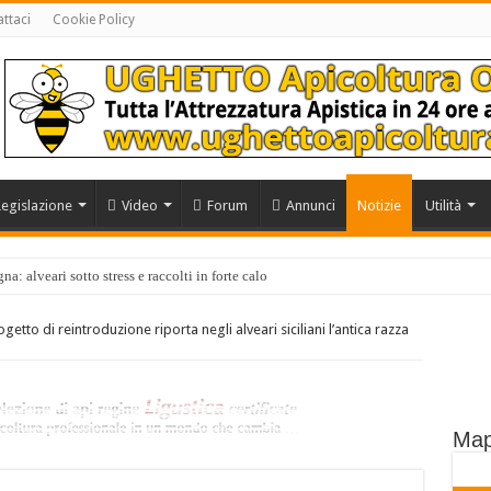
ttaci
Cookie Policy
Legislazione
Video
Forum
Annunci
Notizie
Utilità
a: alveari sotto stress e raccolti in forte calo
ogetto di reintroduzione riporta negli alveari siciliani l’antica razza
Map