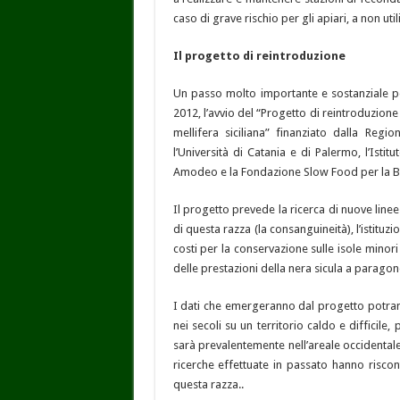
caso di grave rischio per gli apiari, a non uti
Il progetto di reintroduzione
Un passo molto importante e sostanziale per
2012, l’avvio del “Progetto di reintroduzione
mellifera siciliana” finanziato dalla Reg
l’Università di Catania e di Palermo, l’Istit
Amodeo e la Fondazione Slow Food per la Bi
Il progetto prevede la ricerca di nuove line
di questa razza (la consanguineità), l’istituzio
costi per la conservazione sulle isole minori
delle prestazioni della nera sicula a paragone
I dati che emergeranno dal progetto potrann
nei secoli su un territorio caldo e difficile
sarà prevalentemente nell’areale occidentale
ricerche effettuate in passato hanno risc
questa razza..