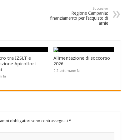
Succesivo
Regione Campania:
finanziamento per l’acquisto di
arnie
tro tra IZSLT e
Alimentazione di soccorso
azione Apicoltori
2026
ni
2 settimane fa
ni fa
campi obbligatori sono contrassegnati
*