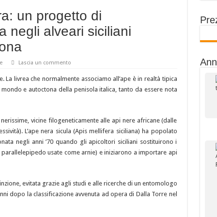
era: un progetto di
Prez
 negli alveari siciliani
tona
Ann
e
Lascia un commento
e. La livrea che normalmente associamo all’ape è in realtà tipica
al mondo e autoctona della penisola italica, tanto da essere nota
nerissime, vicine filogeneticamente alle api nere africane (dalle
sività). L’ape nera sicula (Apis mellifera siciliana) ha popolato
nata negli anni ’70 quando gli apicoltori siciliani sostituirono i
i parallelepipedo usate come arnie) e iniziarono a importare api
stinzione, evitata grazie agli studi e alle ricerche di un entomologo
anni dopo la classificazione avvenuta ad opera di Dalla Torre nel