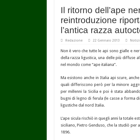
Il ritorno dell’ape n
reintroduzione riporta
l’antica razza autoc
Redazione
22 Gennaio 2013
Notizi
Non è vero che tutte le api sono gialle e ner
della razza ligustica, una delle più diffuse 
nel mondo come “ape italiana”.
Ma esistono anche in Italia api scure, anche 
quali differiscono però per la minore aggres
per millenni la Sicilia e poi è stata abbando
bugni di legno di ferula (le casse a forma d
ligustiche dal nord Italia.
L’ape sicula rischiò in quegli anni la totale e
siciliano, Pietro Genduso, che la studiò per 
1896.