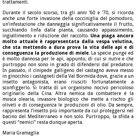
trattamenti.
Durante il secolo scorso, tra gli anni ’60 e ’70, si ricorda
anche una forte invasione della cocciniglia del pomodoro,
un’infestazione che danneggia significativamente il frutto,
succhiando linfa dalla pianta, causando appassimento,
ingiallimento e riduzione del raccolto.
Una piaga ancora
molto attuale è rappresentata dalla vespa velutina,
che sta mettendo a dura prova la vita delle api e di
conseguenza la produzione di miele
. La specie punge ed
è molto dannosa per le api, appunto, di cui si nutre e che
purtroppo non sono in grado di difendersi dal predatore.
In passato, il cinipede galligeno del castagno aveva messo
in ginocchio i castagneti della Val Bormida dove, grazie a un
insetto antagonista, erano riusciti fortunatamente a
sconfiggerlo. Si tratta di un organismo nocivo pericoloso
originario della Cina. Altra nemica da combattere è la
mosca olearia, invasore biologico che mette a rischio gli
oliveti e di conseguenza le produzioni di olio. Da sempre,
rappresenta l’insetto più importante da cui proteggersi nel
bacino del Mediterraneo e non solo. Purtroppo, la sfida a
questi “nemici” resta dunque aperta.
Maria Gramaglia