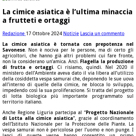
La cimice asiatica è l’ultima minaccia
a frutteti e ortaggi
Redazione
17 Ottobre 2024
Notizie
Lascia un commento
La cimice asiatica è tornata con prepotenza nel
Savonese
. Non è nociva per le persone, ma di certo gli
agricoltori, che hanno già altri problemi cui fare fronte,
non la considerano un’amica. Anzi.
Flagella la produzione
di frutta e ortaggi
. Ci risiamo, quindi. Nel 2020 il
ministero dell’Ambiente aveva dato il via libera all’utilizzo
della cosiddetta vespa samurai che, deponendo le sue uova
all’interno di quelle della cimice, ne blocca lo sviluppo,
impedendo così la sua proliferazione. Si tratta del progetto
di lotta biologica più importante programmato sul
territorio italiano.
Anche Regione Liguria partecipa al “
Progetto Nazionale
di Lotta alla cimice asiatica
”, grazie al coordinamento
dell’Istituto Nazionale per la Protezione delle Piante. La
vespa samurai non è pericolosa per l’uomo e non punge. I
lanci di queste vespe hanno consentito un primo