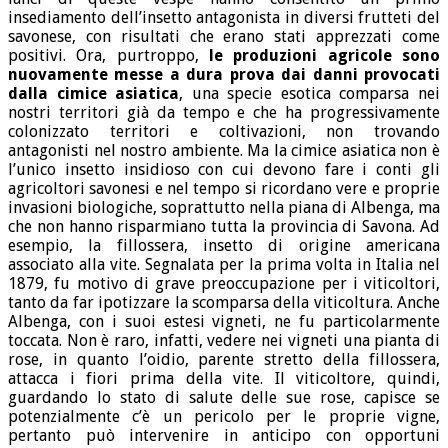
insediamento dell’insetto antagonista in diversi frutteti del
savonese, con risultati che erano stati apprezzati come
positivi. Ora, purtroppo,
le produzioni agricole sono
nuovamente messe a dura prova dai danni provocati
dalla cimice asiatica
, una specie esotica comparsa nei
nostri territori già da tempo e che ha progressivamente
colonizzato territori e coltivazioni, non trovando
antagonisti nel nostro ambiente. Ma la cimice asiatica non è
l’unico insetto insidioso con cui devono fare i conti gli
agricoltori savonesi e nel tempo si ricordano vere e proprie
invasioni biologiche, soprattutto nella piana di Albenga, ma
che non hanno risparmiano tutta la provincia di Savona. Ad
esempio, la fillossera, insetto di origine americana
associato alla vite. Segnalata per la prima volta in Italia nel
1879, fu motivo di grave preoccupazione per i viticoltori,
tanto da far ipotizzare la scomparsa della viticoltura. Anche
Albenga, con i suoi estesi vigneti, ne fu particolarmente
toccata. Non è raro, infatti, vedere nei vigneti una pianta di
rose, in quanto l’oidio, parente stretto della fillossera,
attacca i fiori prima della vite. Il viticoltore, quindi,
guardando lo stato di salute delle sue rose, capisce se
potenzialmente c’è un pericolo per le proprie vigne,
pertanto può intervenire in anticipo con opportuni