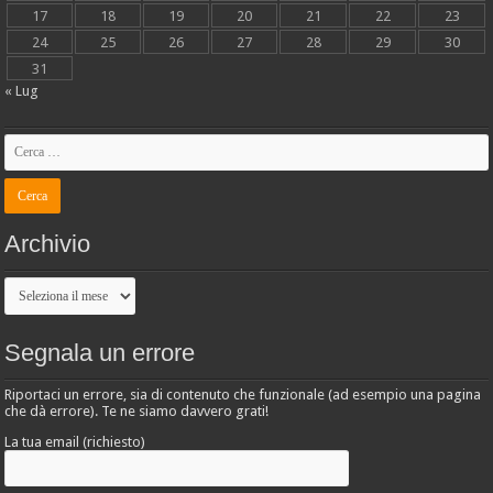
17
18
19
20
21
22
23
24
25
26
27
28
29
30
31
« Lug
Archivio
Archivio
Segnala un errore
Riportaci un errore, sia di contenuto che funzionale (ad esempio una pagina
che dà errore). Te ne siamo davvero grati!
La tua email (richiesto)