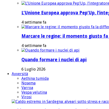
L’Unione Europea approva Pep’Up, l’integ
4 settimane fa
Marcare le regine: il momento giusto fa 
4 settimane fa
Quando formare i nuclei di api
6 Luglio 2026
Avversità
Aethina tumida
Nosema
Varroa
Vespa velutina
Virosi