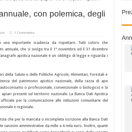
Prez
 annuale, con polemica, degli
zie
1 Commento
Ann
no una importante scadenza da rispettare. Tutti coloro che
to annuale, che si svolge tra il 1° novembre ed il 31 dicembre
ll’anagrafe apistica nazionale è un obbligo di legge e riguarda i
della Salute e delle Politiche Agricole, Alimentari, Forestali e
tenza del patrimonio apistico nazionale, della razza di ape
 (autoconsumo o professionale, convenzionale o biologico) e la
i apiari presenti sul territorio nazionale. La Banca Dati Apistica
fficiale per la comunicazione alle istituzioni comunitarie del
azionale e regionale.
enzia che per la mancata o incompleta iscrizione alla Banca Dati
e sanzioni amministrative da mille a 4 mila euro. Inoltre, quanti