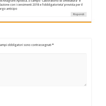
dell’Anagrafe Apistica. Il campo “Laboratorio di Smielatura” e’
azione con i censimenti 2018 e l’obbligatorieta’ prevista per il
argo anticipo
Rispondi
campi obbligatori sono contrassegnati
*