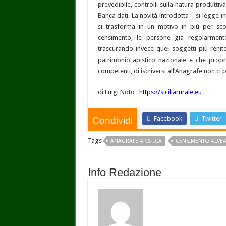
prevedibile, controlli sulla natura produttiva
Banca dati. La novità introdotta – si legge i
si trasforma in un motivo in più per scor
censimento, le persone già regolarmente 
trascurando invece quei soggetti più renit
patrimonio apistico nazionale e che propri
competenti, di iscriversi all’Anagrafe non c
di Luigi Noto
https://siciliarurale.eu
Facebook
Twitter
Condividi
Tags
ANAGRAFE APISTICA
CENSIMENTO ALVEA
Info Redazione