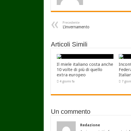
Precedente
L’invernamento
Articoli Simili
Il miele italiano costa anche
Incon
10 volte di più di quello
Feder
extra europeo
Italia
4 giorni fa
7 gior
Un commento
Redazione