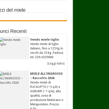
zi del miele
unci Recenti
Vendo miele tiglio
Vendo miele di tiglio
italiano, fino a 125 kg in
secchi da 25 kg. Padova
tel. 329-0255000
[Leggi tutto]
MIELE ALL'INGROSSO
– Raccolto 2026
Vendo miele di
EUCALIPTO (~3 q.li) e
AGRUMI (~1 q.le), alta
qualità, zona di
produzione Materano e
Metapontino. Prezzo
6,50…