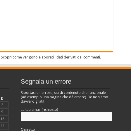
.
Scopri come vengono elaborati i dati derivati dai commenti
.
Segnala un errore
Riportaci un errore, sia di contenuto che funzionale
(ad esempio una pagina che dà errore). Te ne siamo
D
davvero grati!
2
La tua email (richiesto)
9
16
23
Oggetto