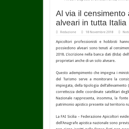
Al via il censimento
alveari in tutta Italia
Redazione
18 Novembre 2018
Noti
Apicoltori professionisti e hobbisti han
possiedono alveari sono tenuti al censimen
2018. L’iscrizione nella banca dati (Bda) de
proprietari anche di un solo alveare.
Questo adempimento che impegna i ministeri 
del Turismo serve a monitorare la consis
impiegata, della tipologia dell’allevamento
correttezza delle coordinate satellitari degl
Nazionale rappresenta, insomma, la fonte u
patrimonio apistico presente sul territorio n
La FAI Sicilia – Federazione Apicoltori evid
dell’Anagrafe apistica nazionale sono previst