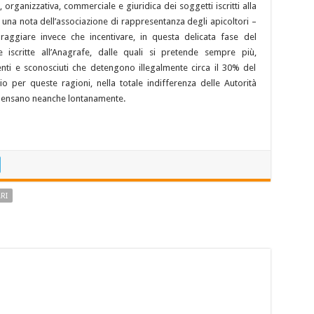
, organizzativa, commerciale e giuridica dei soggetti iscritti alla
n una nota dell’associazione di rappresentanza degli apicoltori –
aggiare invece che incentivare, in questa delicata fase del
iscritte all’Anagrafe, dalle quali si pretende sempre più,
enti e sconosciuti che detengono illegalmente circa il 30% del
o per queste ragioni, nella totale indifferenza delle Autorità
i pensano neanche lontanamente.
RI