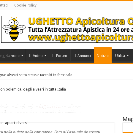
ttaci
Cookie Policy
Legislazione
Video
Forum
Annunci
Notizie
Utilità
a: alveari sotto stress e raccolti in forte calo
on polemica, degli alveari in tutta Italia
Map
i nella quiete della campagna. Foto di Pasquale Angrisani