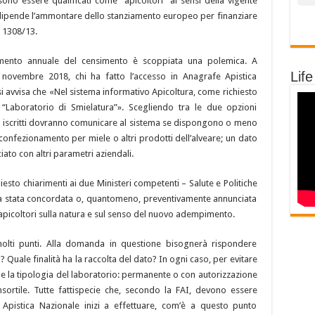
sono essere qualificati come “apicoltori” ai sensi della vigente
ipende l’ammontare dello stanziamento europeo per finanziare
. 1308/13.
ento annuale del censimento è scoppiata una polemica. A
Life
novembre 2018, chi ha fatto l’accesso in Anagrafe Apistica
i avvisa che «Nel sistema informativo Apicoltura, come richiesto
“Laboratorio di Smielatura”». Scegliendo tra le due opzioni
tori iscritti dovranno comunicare al sistema se dispongono o meno
 confezionamento per miele o altri prodotti dell’alveare; un dato
to con altri parametri aziendali.
hiesto chiarimenti ai due Ministeri competenti – Salute e Politiche
ia stata concordata o, quantomeno, preventivamente annunciata
 apicoltori sulla natura e sul senso del nuovo adempimento.
molti punti. Alla domanda in questione bisognerà rispondere
? Quale finalità ha la raccolta del dato? In ogni caso, per evitare
e la tipologia del laboratorio: permanente o con autorizzazione
sortile. Tutte fattispecie che, secondo la FAI, devono essere
 Apistica Nazionale inizi a effettuare, com’è a questo punto