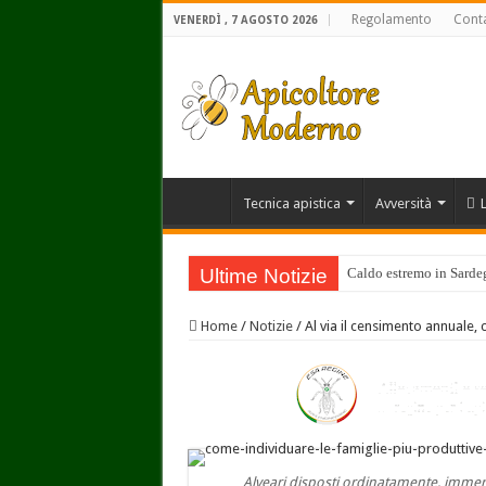
Regolamento
Conta
VENERDÌ , 7 AGOSTO 2026
Tecnica apistica
Avversità
Ultime Notizie
Caldo estremo in Sardegn
Home
/
Notizie
/
Al via il censimento annuale, c
Alveari disposti ordinatamente, immers