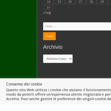
24
25
26
27
28
29
31
« Lug
Archivio
Archivio
Consenso dei cookie
Questo sito Web utilizza i cookie che aiutano il funzionamento
modo da poterti offrire un'esperienza utente migliorata e pers
Accetta. Puoi anche gestire le preferenze dei singoli cookie d
© Copyright 2026, Tutti i diritti riservati