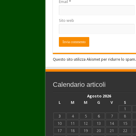
Email
*
Sito web
Questo sito utilizza Akismet per ridurre lo spam
Calendario articoli
Agosto 2026
L
M
M
G
V
S
1
3
4
5
6
7
8
10
11
12
13
14
15
17
18
19
20
21
22