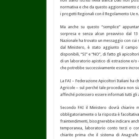
non siano iscritti nella Banca Dati non pos
normativa e che da questo aggiornamento d
i progetti Regionali con il Regolamento Ue n
Ma anche su questo “semplice” appuntam
sorpresa e senza alcun preavviso dal 13 
Nazionale ha trovato un messaggio con cui s
dal Ministero, è stato aggiunto il campo 
disponibili, “SI” e “NO”, di fatto gli apicol
di un laboratorio apistico di estrazione e/o
che potrebbe successivamente essere incrocia
La FAI – Federazione Apicoltori Italiani ha c
Agricole – sul perché tale procedura non s
affinché potessero essere informati tutti gli
Secondo FAI il Ministero dovrà chiarire 
obbligatoriamente o la risposta è facoltativa
fraintendimenti, bisognerebbe indicare anch
temporanea, laboratorio conto terzi o con
chiarite prima che il sistema di Anagrafe