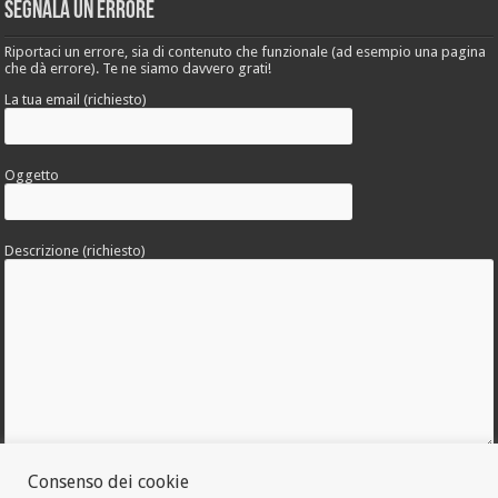
Segnala un errore
Riportaci un errore, sia di contenuto che funzionale (ad esempio una pagina
che dà errore). Te ne siamo davvero grati!
La tua email (richiesto)
Oggetto
Descrizione (richiesto)
Consenso dei cookie
Allega una foto dell'errore