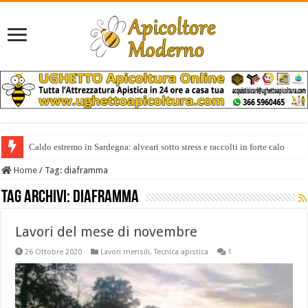
Caldo estremo in Sardegna: alveari sotto stress e raccolti in forte calo
Home
/
Tag:
diaframma
Tag Archivi:
diaframma
Lavori del mese di novembre
26 Ottobre 2020
Lavori mensili
,
Tecnica apistica
1