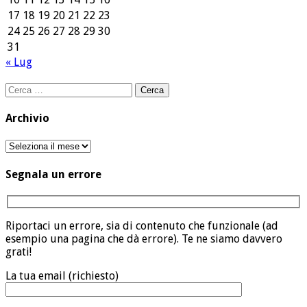
17
18
19
20
21
22
23
24
25
26
27
28
29
30
31
« Lug
Ricerca
per:
Archivio
Archivio
Segnala un errore
Riportaci un errore, sia di contenuto che funzionale (ad
esempio una pagina che dà errore). Te ne siamo davvero
grati!
La tua email (richiesto)