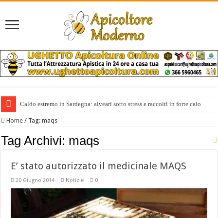
Caldo estremo in Sardegna: alveari sotto stress e raccolti in forte calo
Home
/
Tag:
maqs
Tag Archivi:
maqs
E’ stato autorizzato il medicinale MAQS
20 Giugno 2014
Notizie
0