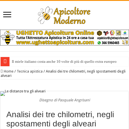
Il miele italiano costa anche 10 volte di più di quello extra europeo
Incontro tra IZSLT e Federazione Apicoltori Italiani
Home
/
Tecnica apistica
/
Analisi dei tre chilometri, negli spostamenti degli
alveari
Disegno di Pasquale Angrisani
Analisi dei tre chilometri, negli
spostamenti degli alveari