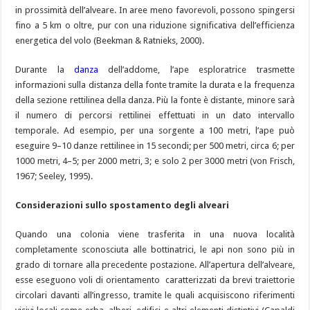
in prossimità dell’alveare. In aree meno favorevoli, possono spingersi
fino a 5 km o oltre, pur con una riduzione significativa dell’efficienza
energetica del volo (Beekman & Ratnieks, 2000).
Durante la
danza
dell’addome, l’ape esploratrice trasmette
informazioni sulla distanza della fonte tramite la durata e la frequenza
della sezione rettilinea della danza. Più la fonte è distante, minore sarà
il numero di percorsi rettilinei effettuati in un dato intervallo
temporale. Ad esempio, per una sorgente a 100 metri, l’ape può
eseguire 9–10 danze rettilinee in 15 secondi; per 500 metri, circa 6; per
1000 metri, 4–5; per 2000 metri, 3; e solo 2 per 3000 metri (von Frisch,
1967; Seeley, 1995).
Considerazioni sullo spostamento degli alveari
Quando una colonia viene trasferita in una nuova località
completamente sconosciuta alle bottinatrici, le api non sono più in
grado di tornare alla precedente postazione. All’apertura dell’alveare,
esse eseguono voli di orientamento caratterizzati da brevi traiettorie
circolari davanti all’ingresso, tramite le quali acquisiscono riferimenti