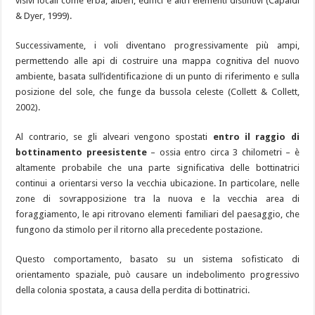
visivi locali come erba, alberi, edifici e altri elementi distintivi (Capaldi
& Dyer, 1999).
Successivamente, i voli diventano progressivamente più ampi,
permettendo alle api di costruire una mappa cognitiva del nuovo
ambiente, basata sull’identificazione di un punto di riferimento e sulla
posizione del sole, che funge da bussola celeste (Collett & Collett,
2002).
Al contrario, se gli alveari vengono spostati
entro il raggio di
bottinamento preesistente
– ossia entro circa 3 chilometri – è
altamente probabile che una parte significativa delle bottinatrici
continui a orientarsi verso la vecchia ubicazione. In particolare, nelle
zone di sovrapposizione tra la nuova e la vecchia area di
foraggiamento, le api ritrovano elementi familiari del paesaggio, che
fungono da stimolo per il ritorno alla precedente postazione.
Questo comportamento, basato su un sistema sofisticato di
orientamento spaziale, può causare un indebolimento progressivo
della colonia spostata, a causa della perdita di bottinatrici.