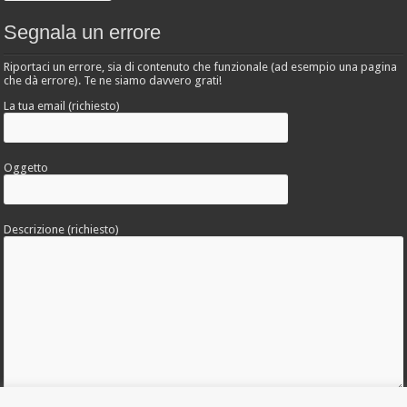
Segnala un errore
Riportaci un errore, sia di contenuto che funzionale (ad esempio una pagina
che dà errore). Te ne siamo davvero grati!
La tua email (richiesto)
Oggetto
Descrizione (richiesto)