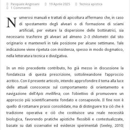
Pasquale Angrisani
19 Aprile 2025
Tecnica apistica
1 Commento
N
umerosi manuali e trattati di apicoltura affermano che, in caso
di spostamento degli alveari o di formazione di sciami
artificiali, per evitare la dispersione delle bottinatrici, sia
necessario trasferire gli alveari ad almeno 2–3 chilometri dal sito
originario e mantenerli in tale posizione per alcune settimane. Tale
indicazione viene ripetuta con insistenza, spesso in modo dogmatico,
nella letteratura tecnica e divulgativa.
In un mio precedente contributo, ho già messo in discussione la
fondatezza di questa prescrizione, sottolineandone l’approccio
acritico. Con il presente articolo, intendo approfondire il tema alla luce
delle attuali conoscenze sul comportamento di orientamento e
navigazione dell’
Apis mellifera
, con l’obiettivo di promuovere un
approccio più scientificamente fondato e consapevole. Il fine non è
quello di rottamare prassi consolidate, ma di distinguere tra ciò che è
tradizione operativa e ciò che costituisce una reale necessità
biologica, favorendo pratiche apistiche flessibili e contestualizzate,
basate su dati osservativi ed evidenze sperimentali (Seeley, 2010;