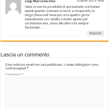
Luigi Marcovecchio
26 Aprile 2025 a 18:44
Salve, io non ho possibilità di spostamenti così lontani
quindi quando sciamano e riesco a recuperarlo, le
tengo chiuse nell’ arnia per circa quattro giorni
naturalmente con candito e tiretto aperto per
circolazione aria , vicino alle altre e ha sempre
funzionato….
Rispondi
Lascia un commento
Il tuo indirizzo email non sarà pubblicato.
I campi obbligatori sono
contrassegnati
*
Commento
*